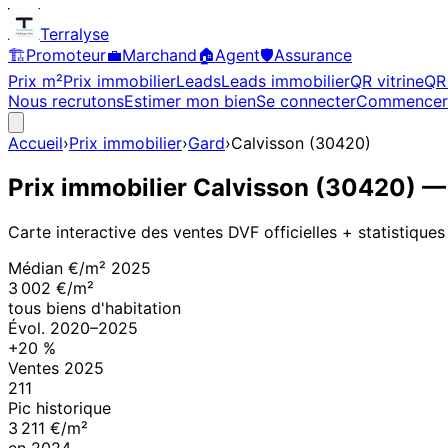
Terralyse
🏗️
Promoteur
💼
Marchand
🏠
Agent
🛡️
Assurance
Prix m²
Prix immobilier
Leads
Leads immobilier
QR vitrine
QR 
Nous recrutons
Estimer mon bien
Se connecter
Commencer
Accueil
›
Prix immobilier
›
Gard
›
Calvisson
(
30420
)
Prix immobilier
Calvisson
(
30420
)
— 
Carte interactive des ventes DVF officielles + statistiques
Médian €/m²
2025
3 002 €/m²
tous biens d'habitation
Évol.
2020
–
2025
+
20
%
Ventes
2025
211
Pic historique
3 211 €/m²
en
2024