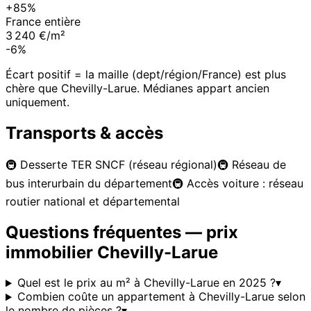
+85%
France entière
3 240 €/m²
-6%
Écart positif = la maille (dept/région/France) est plus
chère que
Chevilly-Larue
. Médianes appart ancien
uniquement.
Transports & accès
🚇
Desserte TER SNCF (réseau régional)
🚇
Réseau de
bus interurbain du département
🚇
Accès voiture : réseau
routier national et départemental
Questions fréquentes — prix
immobilier
Chevilly-Larue
Quel est le prix au m² à Chevilly-Larue en 2025 ?
▾
Combien coûte un appartement à Chevilly-Larue selon
le nombre de pièces ?
▾