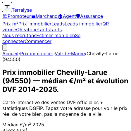
Terralyse
🏗️
Promoteur
💼
Marchand
🏠
Agent
🛡️
Assurance
Prix m²
Prix immobilier
Leads
Leads immobilier
QR
vitrine
QR vitrine
Tarifs
Tarifs
Nous recrutons
Estimer mon bien
Se
connecter
Commencer
Accueil
›
Prix immobilier
›
Val-de-Marne
›
Chevilly-Larue
(
94550
)
Prix immobilier
Chevilly-Larue
(
94550
)
— médian €/m² et évolution
DVF
2014
-
2025
.
Carte interactive des ventes DVF officielles +
statistiques DGFiP. Tapez votre adresse pour voir le prix
réel de votre bien, pas la moyenne de la ville.
Médian €/m²
2025
3 583 €/m²