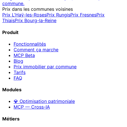
commune.
Prix dans les communes voisines
Prix
L'Haÿ-les-Roses
Prix
Rungis
Prix
Fresnes
Prix
Thiais
Prix
Bourg-la-Reine
Produit
Fonctionnalités
Comment ça marche
MCP
Beta
Blog
Prix immobilier par commune
Tarifs
FAQ
Modules
💎 Optimisation patrimoniale
MCP — Cross-IA
Métiers