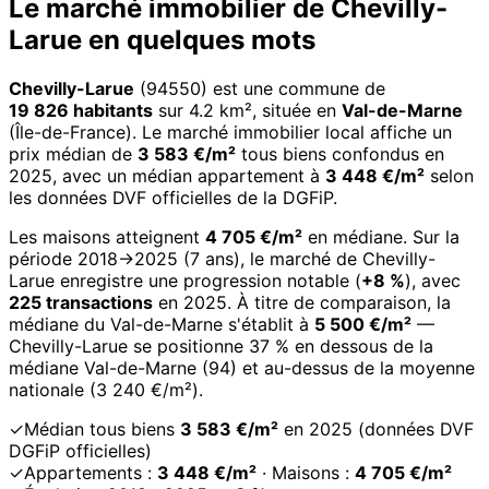
Le marché immobilier de Chevilly-
Larue en quelques mots
Chevilly-Larue
(94550) est une commune de
19 826 habitants
sur 4.2 km², située en
Val-de-Marne
(Île-de-France). Le marché immobilier local affiche un
prix médian de
3 583 €/m²
tous biens confondus en
2025, avec un médian appartement à
3 448 €/m²
selon
les données DVF officielles de la DGFiP.
Les maisons atteignent
4 705 €/m²
en médiane. Sur la
période 2018→2025 (7 ans), le marché de Chevilly-
Larue enregistre une progression notable (
+8 %
), avec
225 transactions
en 2025. À titre de comparaison, la
médiane du Val-de-Marne s'établit à
5 500 €/m²
—
Chevilly-Larue se positionne 37 % en dessous de la
médiane Val-de-Marne (94) et au-dessus de la moyenne
nationale (3 240 €/m²).
✓
Médian tous biens
3 583 €/m²
en 2025 (données DVF
DGFiP officielles)
✓
Appartements :
3 448 €/m²
· Maisons :
4 705 €/m²