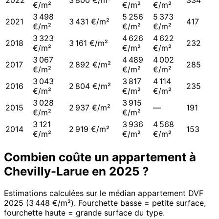
2022
3 800 €/m²
334
€/m²
€/m²
€/m²
3 498
5 256
5 373
2021
3 431 €/m²
417
€/m²
€/m²
€/m²
3 323
4 626
4 622
2018
3 161 €/m²
232
€/m²
€/m²
€/m²
3 067
4 489
4 002
2017
2 892 €/m²
285
€/m²
€/m²
€/m²
3 043
3 817
4 114
2016
2 804 €/m²
235
€/m²
€/m²
€/m²
3 028
3 915
2015
2 937 €/m²
—
191
€/m²
€/m²
3 121
3 936
4 568
2014
2 919 €/m²
153
€/m²
€/m²
€/m²
Combien coûte un appartement à
Chevilly-Larue
en
2025
?
Estimations calculées sur le médian appartement DVF
2025
(
3 448 €/m²
). Fourchette basse = petite surface,
fourchette haute = grande surface du type.