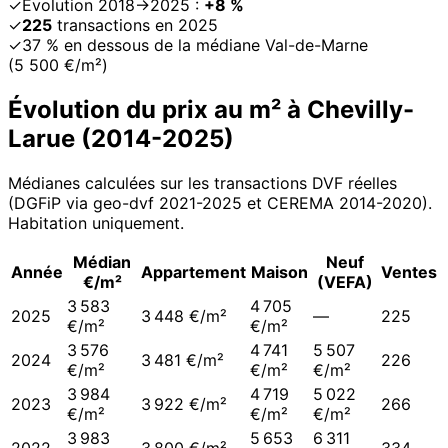
✓
Évolution 2018→2025 :
+8 %
✓
225
transactions en 2025
✓
37 % en dessous de la médiane Val-de-Marne
(5 500 €/m²)
Évolution du prix au m² à
Chevilly-
Larue
(
2014
-
2025
)
Médianes calculées sur les transactions DVF réelles
(DGFiP via geo-dvf 2021-
2025
et CEREMA 2014-2020
).
Habitation uniquement.
Médian
Neuf
Année
Appartement
Maison
Ventes
€/m²
(VEFA)
3 583
4 705
2025
3 448 €/m²
—
225
€/m²
€/m²
3 576
4 741
5 507
2024
3 481 €/m²
226
€/m²
€/m²
€/m²
3 984
4 719
5 022
2023
3 922 €/m²
266
€/m²
€/m²
€/m²
3 983
5 653
6 311