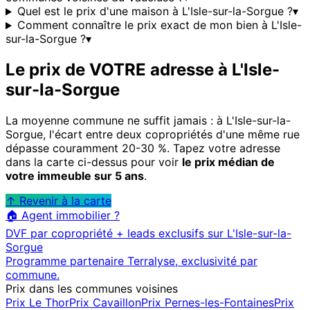
Quel est le prix d'une maison à L'Isle-sur-la-Sorgue ?
▾
Comment connaître le prix exact de mon bien à L'Isle-
sur-la-Sorgue ?
▾
Le prix de VOTRE adresse à
L'Isle-
sur-la-Sorgue
La moyenne commune ne suffit jamais : à
L'Isle-sur-la-
Sorgue
, l'écart entre deux copropriétés d'une même rue
dépasse couramment 20-30 %. Tapez votre adresse
dans la carte ci-dessus pour voir
le prix médian de
votre immeuble sur 5 ans
.
↑ Revenir à la carte
🏠 Agent immobilier ?
DVF par copropriété + leads exclusifs sur
L'Isle-sur-la-
Sorgue
Programme partenaire Terralyse, exclusivité par
commune.
Prix dans les communes voisines
Prix
Le Thor
Prix
Cavaillon
Prix
Pernes-les-Fontaines
Prix