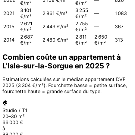
2022
3 159 €/m²
—
826
€/m²
€/m²
3 101
3 255
2021
2 861 €/m²
—
1 083
€/m²
€/m²
2 621
2 755
2015
2 449 €/m²
—
367
€/m²
€/m²
2 687
2 811
2 650
2014
2 480 €/m²
313
€/m²
€/m²
€/m²
Combien coûte un appartement à
L'Isle-sur-la-Sorgue
en
2025
?
Estimations calculées sur le médian appartement DVF
2025
(
3 304 €/m²
). Fourchette basse = petite surface,
fourchette haute = grande surface du type.
🏠
Studio / T1
20
–
30
m²
66 000
€
à
99 000
€