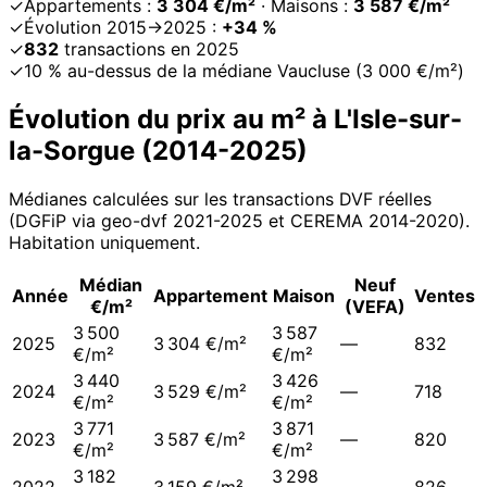
✓
Appartements :
3 304 €/m²
· Maisons :
3 587 €/m²
✓
Évolution 2015→2025 :
+34 %
✓
832
transactions en 2025
✓
10 % au-dessus de la médiane Vaucluse (3 000 €/m²)
Évolution du prix au m² à
L'Isle-sur-
la-Sorgue
(
2014
-
2025
)
Médianes calculées sur les transactions DVF réelles
(DGFiP via geo-dvf 2021-
2025
et CEREMA 2014-2020
).
Habitation uniquement.
Médian
Neuf
Année
Appartement
Maison
Ventes
€/m²
(VEFA)
3 500
3 587
2025
3 304 €/m²
—
832
€/m²
€/m²
3 440
3 426
2024
3 529 €/m²
—
718
€/m²
€/m²
3 771
3 871
2023
3 587 €/m²
—
820
€/m²
€/m²
3 182
3 298