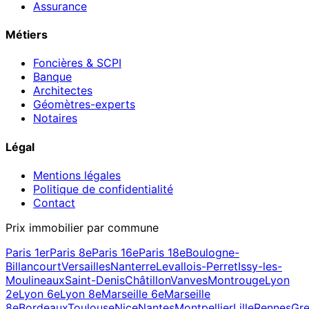
Assurance
Métiers
Foncières & SCPI
Banque
Architectes
Géomètres-experts
Notaires
Légal
Mentions légales
Politique de confidentialité
Contact
Prix immobilier par commune
Paris 1er
Paris 8e
Paris 16e
Paris 18e
Boulogne-
Billancourt
Versailles
Nanterre
Levallois-Perret
Issy-les-
Moulineaux
Saint-Denis
Châtillon
Vanves
Montrouge
Lyon
2e
Lyon 6e
Lyon 8e
Marseille 6e
Marseille
8e
Bordeaux
Toulouse
Nice
Nantes
Montpellier
Lille
Rennes
Gre