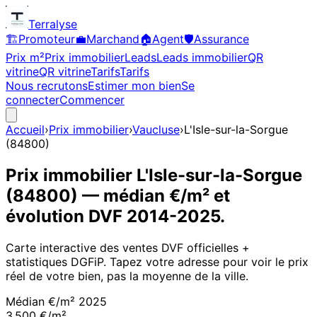
Terralyse
🏗️
Promoteur
💼
Marchand
🏠
Agent
🛡️
Assurance
Prix m²
Prix immobilier
Leads
Leads immobilier
QR
vitrine
QR vitrine
Tarifs
Tarifs
Nous recrutons
Estimer mon bien
Se
connecter
Commencer
Accueil
›
Prix immobilier
›
Vaucluse
›
L'Isle-sur-la-Sorgue
(
84800
)
Prix immobilier
L'Isle-sur-la-Sorgue
(
84800
)
— médian €/m² et
évolution DVF
2014
-
2025
.
Carte interactive des ventes DVF officielles +
statistiques DGFiP. Tapez votre adresse pour voir le prix
réel de votre bien, pas la moyenne de la ville.
Médian €/m²
2025
3 500 €/m²