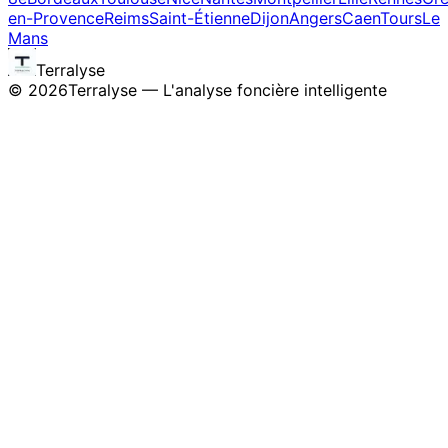
en-Provence
Reims
Saint-Étienne
Dijon
Angers
Caen
Tours
Le
Mans
Terralyse
©
2026
Terralyse — L'analyse foncière intelligente