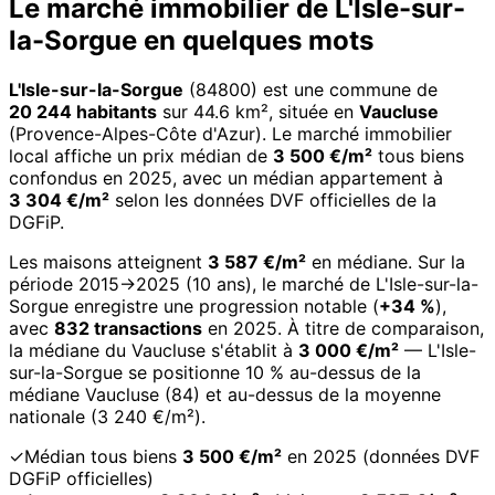
Le marché immobilier de L'Isle-sur-
la-Sorgue en quelques mots
L'Isle-sur-la-Sorgue
(84800) est une commune de
20 244 habitants
sur 44.6 km², située en
Vaucluse
(Provence-Alpes-Côte d'Azur). Le marché immobilier
local affiche un prix médian de
3 500 €/m²
tous biens
confondus en 2025, avec un médian appartement à
3 304 €/m²
selon les données DVF officielles de la
DGFiP.
Les maisons atteignent
3 587 €/m²
en médiane. Sur la
période 2015→2025 (10 ans), le marché de L'Isle-sur-la-
Sorgue enregistre une progression notable (
+34 %
),
avec
832 transactions
en 2025. À titre de comparaison,
la médiane du Vaucluse s'établit à
3 000 €/m²
— L'Isle-
sur-la-Sorgue se positionne 10 % au-dessus de la
médiane Vaucluse (84) et au-dessus de la moyenne
nationale (3 240 €/m²).
✓
Médian tous biens
3 500 €/m²
en 2025 (données DVF
DGFiP officielles)