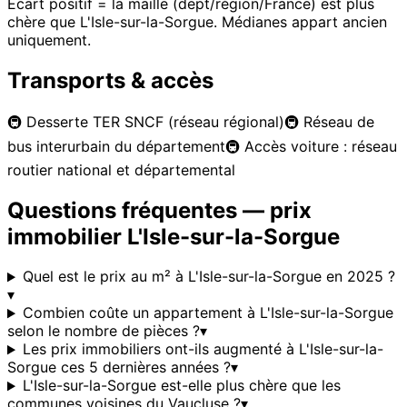
Écart positif = la maille (dept/région/France) est plus
chère que
L'Isle-sur-la-Sorgue
. Médianes appart ancien
uniquement.
Transports & accès
🚇
Desserte TER SNCF (réseau régional)
🚇
Réseau de
bus interurbain du département
🚇
Accès voiture : réseau
routier national et départemental
Questions fréquentes — prix
immobilier
L'Isle-sur-la-Sorgue
Quel est le prix au m² à L'Isle-sur-la-Sorgue en 2025 ?
▾
Combien coûte un appartement à L'Isle-sur-la-Sorgue
selon le nombre de pièces ?
▾
Les prix immobiliers ont-ils augmenté à L'Isle-sur-la-
Sorgue ces 5 dernières années ?
▾
L'Isle-sur-la-Sorgue est-elle plus chère que les
communes voisines du Vaucluse ?
▾