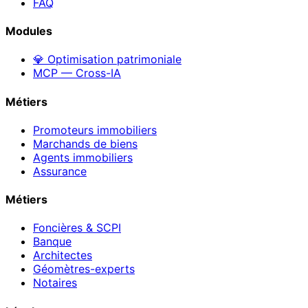
FAQ
Modules
💎 Optimisation patrimoniale
MCP — Cross-IA
Métiers
Promoteurs immobiliers
Marchands de biens
Agents immobiliers
Assurance
Métiers
Foncières & SCPI
Banque
Architectes
Géomètres-experts
Notaires