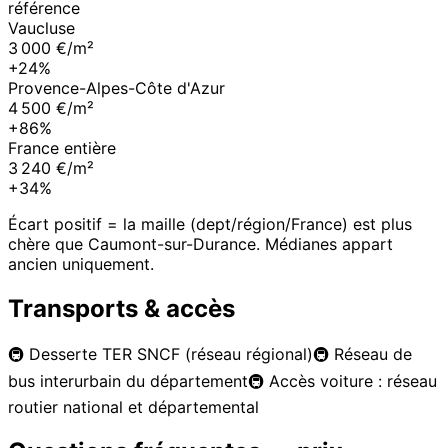
référence
Vaucluse
3 000 €/m²
+24%
Provence-Alpes-Côte d'Azur
4 500 €/m²
+86%
France entière
3 240 €/m²
+34%
Écart positif = la maille (dept/région/France) est plus
chère que
Caumont-sur-Durance
. Médianes appart
ancien uniquement.
Transports & accès
🚇
Desserte TER SNCF (réseau régional)
🚇
Réseau de
bus interurbain du département
🚇
Accès voiture : réseau
routier national et départemental