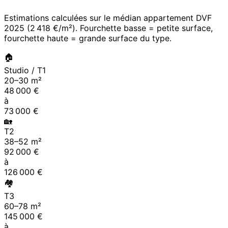
Estimations calculées sur le médian appartement DVF
2025
(
2 418 €/m²
). Fourchette basse = petite surface,
fourchette haute = grande surface du type.
🏠
Studio / T1
20
–
30
m²
48 000
€
à
73 000
€
🏡
T2
38
–
52
m²
92 000
€
à
126 000
€
🏘
T3
60
–
78
m²
145 000
€
à