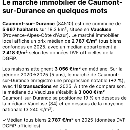
Le marché immobilier de Caumont-
sur-Durance en quelques mots
Caumont-sur-Durance
(84510) est une commune de
5 667 habitants
sur 18.3 km², située en
Vaucluse
(Provence-Alpes-Côte d'Azur). Le marché immobilier
local affiche un prix médian de
2 787 €/m²
tous biens
confondus en 2025, avec un médian appartement à
2 418 €/m²
selon les données DVF officielles de la
DGFiP.
Les maisons atteignent
3 056 €/m²
en médiane. Sur la
période 2020→2025 (5 ans), le marché de Caumont-
sur-Durance enregistre une progression notable (
+7 %
),
avec
118 transactions
en 2025. À titre de comparaison,
la médiane du Vaucluse s'établit à
3 000 €/m²
—
Caumont-sur-Durance se positionne 19 % en dessous de
la médiane Vaucluse (84) et en dessous de la moyenne
nationale (3 240 €/m²).
✓
Médian tous biens
2 787 €/m²
en 2025 (données DVF
DGFiP officielles)