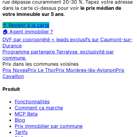
rue dépasse couramment 20-30 %. Tapez votre adresse
dans la carte ci-dessus pour voir
le prix médian de
votre immeuble sur 5 ans
.
↑ Revenir à la carte
🏠 Agent immobilier ?
DVF par copropriété + leads exclusifs sur
Caumont-sur-
Durance
Programme partenaire Terralyse, exclusivité par
commune.
Prix dans les communes voisines
Prix
Noves
Prix
Le Thor
Prix
Morières-lès-Avignon
Prix
Cavaillon
Produit
Fonctionnalités
Comment ça marche
MCP
Beta
Blog
Prix immobilier par commune
Tarifs