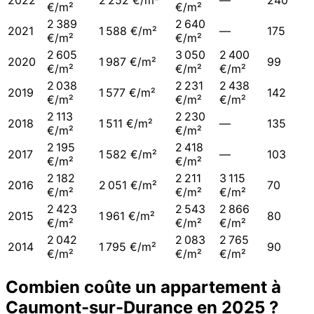
2022
2 252 €/m²
—
240
€/m²
€/m²
2 389
2 640
2021
1 588 €/m²
—
175
€/m²
€/m²
2 605
3 050
2 400
2020
1 987 €/m²
99
€/m²
€/m²
€/m²
2 038
2 231
2 438
2019
1 577 €/m²
142
€/m²
€/m²
€/m²
2 113
2 230
2018
1 511 €/m²
—
135
€/m²
€/m²
2 195
2 418
2017
1 582 €/m²
—
103
€/m²
€/m²
2 182
2 211
3 115
2016
2 051 €/m²
70
€/m²
€/m²
€/m²
2 423
2 543
2 866
2015
1 961 €/m²
80
€/m²
€/m²
€/m²
2 042
2 083
2 765
2014
1 795 €/m²
90
€/m²
€/m²
€/m²
Combien coûte un appartement à
Caumont-sur-Durance
en
2025
?