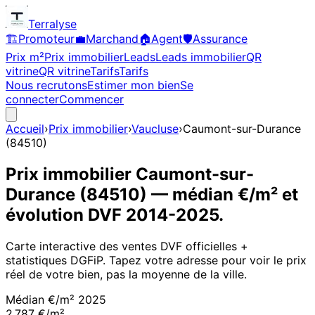
Terralyse
🏗️
Promoteur
💼
Marchand
🏠
Agent
🛡️
Assurance
Prix m²
Prix immobilier
Leads
Leads immobilier
QR
vitrine
QR vitrine
Tarifs
Tarifs
Nous recrutons
Estimer mon bien
Se
connecter
Commencer
Accueil
›
Prix immobilier
›
Vaucluse
›
Caumont-sur-Durance
(
84510
)
Prix immobilier
Caumont-sur-
Durance
(
84510
)
— médian €/m² et
évolution DVF
2014
-
2025
.
Carte interactive des ventes DVF officielles +
statistiques DGFiP. Tapez votre adresse pour voir le prix
réel de votre bien, pas la moyenne de la ville.
Médian €/m²
2025
2 787 €/m²