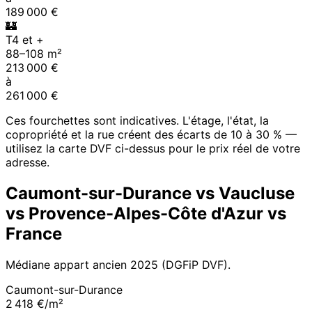
189 000
€
🏰
T4 et +
88
–
108
m²
213 000
€
à
261 000
€
Ces fourchettes sont indicatives. L'étage, l'état, la
copropriété et la rue créent des écarts de 10 à 30 % —
utilisez la carte DVF ci-dessus pour le prix réel de votre
adresse.
Caumont-sur-Durance
vs
Vaucluse
vs
Provence-Alpes-Côte d'Azur
vs
France
Médiane appart ancien
2025
(DGFiP DVF).
Caumont-sur-Durance
2 418 €/m²