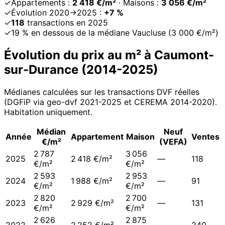
✓
Appartements :
2 418 €/m²
· Maisons :
3 056 €/m²
✓
Évolution 2020→2025 :
+7 %
✓
118
transactions en 2025
✓
19 % en dessous de la médiane Vaucluse (3 000 €/m²)
Évolution du prix au m² à
Caumont-
sur-Durance
(
2014
-
2025
)
Médianes calculées sur les transactions DVF réelles
(DGFiP via geo-dvf 2021-
2025
et CEREMA 2014-2020
).
Habitation uniquement.
Médian
Neuf
Année
Appartement
Maison
Ventes
€/m²
(VEFA)
2 787
3 056
2025
2 418 €/m²
—
118
€/m²
€/m²
2 593
2 953
2024
1 988 €/m²
—
91
€/m²
€/m²
2 820
2 700
2023
2 929 €/m²
—
131
€/m²
€/m²
2 626
2 875