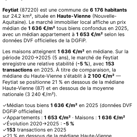
Feytiat
(87220) est une commune de
6 176 habitants
sur 24.2 km², située en
Haute-Vienne
(Nouvelle-
Aquitaine). Le marché immobilier local affiche un prix
médian de
1 636 €/m²
tous biens confondus en 2025,
avec un médian appartement à
1 653 €/m²
selon les
données DVF officielles de la DGFiP.
Les maisons atteignent
1 636 €/m²
en médiane. Sur la
période 2020→2025 (5 ans), le marché de Feytiat
enregistre une relative stabilité (
-5 %
), avec
153
transactions
en 2025. À titre de comparaison, la
médiane du Haute-Vienne s'établit à
2 100 €/m²
—
Feytiat se positionne 21 % en dessous de la médiane
Haute-Vienne (87) et en dessous de la moyenne
nationale (3 240 €/m²).
✓
Médian tous biens
1 636 €/m²
en 2025 (données DVF
DGFiP officielles)
✓
Appartements :
1 653 €/m²
· Maisons :
1 636 €/m²
✓
Évolution 2020→2025 :
-5 %
✓
153
transactions en 2025
✓
21 % en dessous de la médiane Haute-Vienne