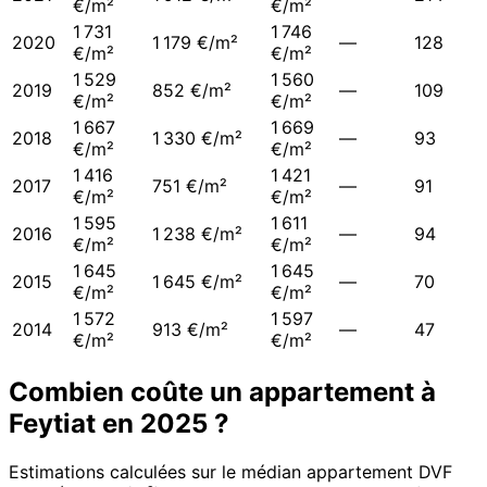
€/m²
€/m²
1 731
1 746
2020
1 179 €/m²
—
128
€/m²
€/m²
1 529
1 560
2019
852 €/m²
—
109
€/m²
€/m²
1 667
1 669
2018
1 330 €/m²
—
93
€/m²
€/m²
1 416
1 421
2017
751 €/m²
—
91
€/m²
€/m²
1 595
1 611
2016
1 238 €/m²
—
94
€/m²
€/m²
1 645
1 645
2015
1 645 €/m²
—
70
€/m²
€/m²
1 572
1 597
2014
913 €/m²
—
47
€/m²
€/m²
Combien coûte un appartement à
Feytiat
en
2025
?
Estimations calculées sur le médian appartement DVF