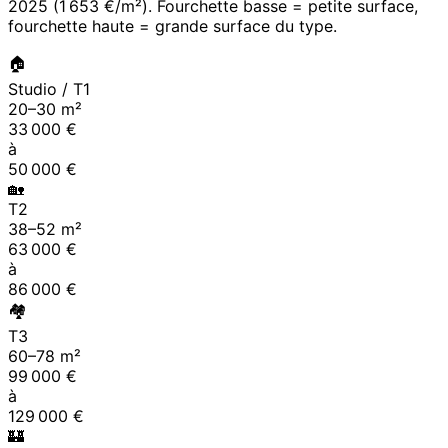
2025
(
1 653 €/m²
). Fourchette basse = petite surface,
fourchette haute = grande surface du type.
🏠
Studio / T1
20
–
30
m²
33 000
€
à
50 000
€
🏡
T2
38
–
52
m²
63 000
€
à
86 000
€
🏘
T3
60
–
78
m²
99 000
€
à
129 000
€
🏰