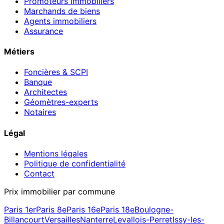
Promoteurs immobiliers
Marchands de biens
Agents immobiliers
Assurance
Métiers
Foncières & SCPI
Banque
Architectes
Géomètres-experts
Notaires
Légal
Mentions légales
Politique de confidentialité
Contact
Prix immobilier par commune
Paris 1er
Paris 8e
Paris 16e
Paris 18e
Boulogne-
Billancourt
Versailles
Nanterre
Levallois-Perret
Issy-les-