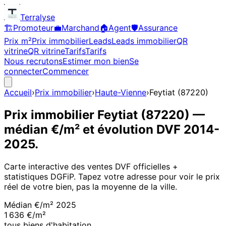
Terralyse
🏗️
Promoteur
💼
Marchand
🏠
Agent
🛡️
Assurance
Prix m²
Prix immobilier
Leads
Leads immobilier
QR
vitrine
QR vitrine
Tarifs
Tarifs
Nous recrutons
Estimer mon bien
Se
connecter
Commencer
Accueil
›
Prix immobilier
›
Haute-Vienne
›
Feytiat
(
87220
)
Prix immobilier
Feytiat
(
87220
)
—
médian €/m² et évolution DVF
2014
-
2025
.
Carte interactive des ventes DVF officielles +
statistiques DGFiP. Tapez votre adresse pour voir le prix
réel de votre bien, pas la moyenne de la ville.
Médian €/m²
2025
1 636 €/m²
tous biens d'habitation