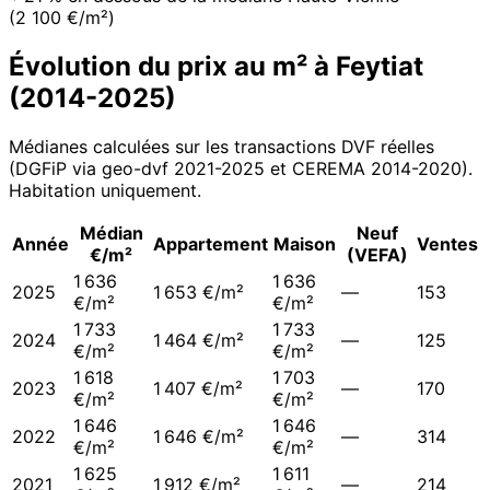
(2 100 €/m²)
Évolution du prix au m² à
Feytiat
(
2014
-
2025
)
Médianes calculées sur les transactions DVF réelles
(DGFiP via geo-dvf 2021-
2025
et CEREMA 2014-2020
).
Habitation uniquement.
Médian
Neuf
Année
Appartement
Maison
Ventes
€/m²
(VEFA)
1 636
1 636
2025
1 653 €/m²
—
153
€/m²
€/m²
1 733
1 733
2024
1 464 €/m²
—
125
€/m²
€/m²
1 618
1 703
2023
1 407 €/m²
—
170
€/m²
€/m²
1 646
1 646
2022
1 646 €/m²
—
314
€/m²
€/m²
1 625
1 611
2021
1 912 €/m²
—
214