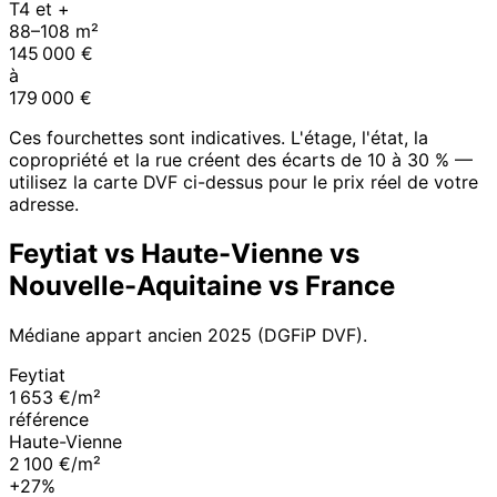
T4 et +
88
–
108
m²
145 000
€
à
179 000
€
Ces fourchettes sont indicatives. L'étage, l'état, la
copropriété et la rue créent des écarts de 10 à 30 % —
utilisez la carte DVF ci-dessus pour le prix réel de votre
adresse.
Feytiat
vs
Haute-Vienne
vs
Nouvelle-Aquitaine
vs France
Médiane appart ancien
2025
(DGFiP DVF).
Feytiat
1 653 €/m²
référence
Haute-Vienne
2 100 €/m²
+27%