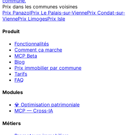
commune.
Prix dans les communes voisines
Prix
Panazol
Prix
Le Palais-sur-Vienne
Prix
Condat-sur-
Vienne
Prix
Limoges
Prix
Isle
Produit
Fonctionnalités
Comment ça marche
MCP
Beta
Blog
Prix immobilier par commune
Tarifs
FAQ
Modules
💎 Optimisation patrimoniale
MCP — Cross-IA
Métiers