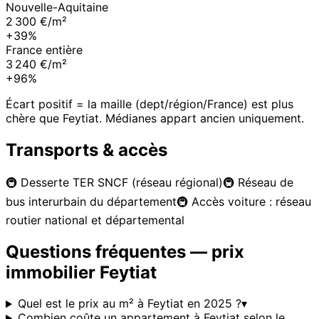
Nouvelle-Aquitaine
2 300 €/m²
+39%
France entière
3 240 €/m²
+96%
Écart positif = la maille (dept/région/France) est plus
chère que
Feytiat
. Médianes appart ancien uniquement.
Transports & accès
🚇
Desserte TER SNCF (réseau régional)
🚇
Réseau de
bus interurbain du département
🚇
Accès voiture : réseau
routier national et départemental
Questions fréquentes — prix
immobilier
Feytiat
Quel est le prix au m² à Feytiat en 2025 ?
▾
Combien coûte un appartement à Feytiat selon le