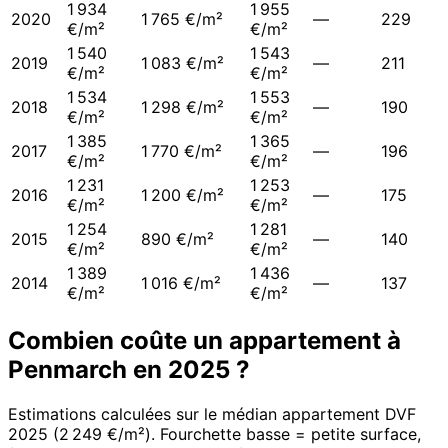
1 934
1 955
2020
1 765 €/m²
—
229
€/m²
€/m²
1 540
1 543
2019
1 083 €/m²
—
211
€/m²
€/m²
1 534
1 553
2018
1 298 €/m²
—
190
€/m²
€/m²
1 385
1 365
2017
1 770 €/m²
—
196
€/m²
€/m²
1 231
1 253
2016
1 200 €/m²
—
175
€/m²
€/m²
1 254
1 281
2015
890 €/m²
—
140
€/m²
€/m²
1 389
1 436
2014
1 016 €/m²
—
137
€/m²
€/m²
Combien coûte un appartement à
Penmarch
en
2025
?
Estimations calculées sur le médian appartement DVF
2025
(
2 249 €/m²
). Fourchette basse = petite surface,