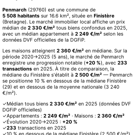
Penmarch
(29760) est une commune de
5 508 habitants
sur 16.6 km², située en
Finistère
(Bretagne). Le marché immobilier local affiche un prix
médian de
2 330 €/m²
tous biens confondus en 2025,
avec un médian appartement à
2 249 €/m²
selon les
données DVF officielles de la DGFiP.
Les maisons atteignent
2 360 €/m²
en médiane. Sur la
période 2020→2025 (5 ans), le marché de Penmarch
enregistre une progression notable (
+20 %
), avec
233
transactions
en 2025. À titre de comparaison, la
médiane du Finistère s'établit à
2 500 €/m²
— Penmarch
se positionne 10 % en dessous de la médiane Finistère
(29) et en dessous de la moyenne nationale (3 240
€/m²).
✓
Médian tous biens
2 330 €/m²
en 2025 (données DVF
DGFiP officielles)
✓
Appartements :
2 249 €/m²
· Maisons :
2 360 €/m²
✓
Évolution 2020→2025 :
+20 %
✓
233
transactions en 2025
✓
10 % en dessous de la médiane Finistère (2 500 €/m²)