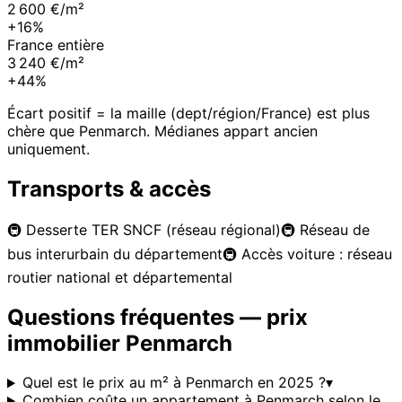
2 600 €/m²
+16%
France entière
3 240 €/m²
+44%
Écart positif = la maille (dept/région/France) est plus
chère que
Penmarch
. Médianes appart ancien
uniquement.
Transports & accès
🚇
Desserte TER SNCF (réseau régional)
🚇
Réseau de
bus interurbain du département
🚇
Accès voiture : réseau
routier national et départemental
Questions fréquentes — prix
immobilier
Penmarch
Quel est le prix au m² à Penmarch en 2025 ?
▾
Combien coûte un appartement à Penmarch selon le