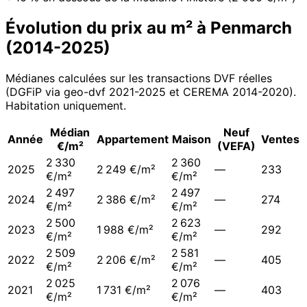
Évolution du prix au m² à
Penmarch
(
2014
-
2025
)
Médianes calculées sur les transactions DVF réelles
(DGFiP via geo-dvf 2021-
2025
et CEREMA 2014-2020
).
Habitation uniquement.
Médian
Neuf
Année
Appartement
Maison
Ventes
€/m²
(VEFA)
2 330
2 360
2025
2 249 €/m²
—
233
€/m²
€/m²
2 497
2 497
2024
2 386 €/m²
—
274
€/m²
€/m²
2 500
2 623
2023
1 988 €/m²
—
292
€/m²
€/m²
2 509
2 581
2022
2 206 €/m²
—
405
€/m²
€/m²
2 025
2 076
2021
1 731 €/m²
—
403
€/m²
€/m²