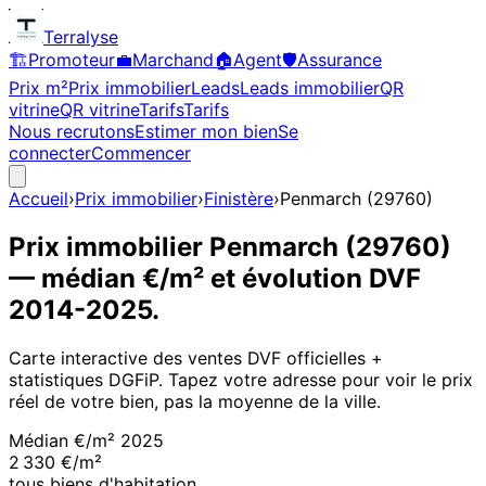
Terralyse
🏗️
Promoteur
💼
Marchand
🏠
Agent
🛡️
Assurance
Prix m²
Prix immobilier
Leads
Leads immobilier
QR
vitrine
QR vitrine
Tarifs
Tarifs
Nous recrutons
Estimer mon bien
Se
connecter
Commencer
Accueil
›
Prix immobilier
›
Finistère
›
Penmarch
(
29760
)
Prix immobilier
Penmarch
(
29760
)
— médian €/m² et évolution DVF
2014
-
2025
.
Carte interactive des ventes DVF officielles +
statistiques DGFiP. Tapez votre adresse pour voir le prix
réel de votre bien, pas la moyenne de la ville.
Médian €/m²
2025
2 330 €/m²
tous biens d'habitation