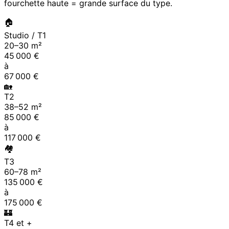
fourchette haute = grande surface du type.
🏠
Studio / T1
20
–
30
m²
45 000
€
à
67 000
€
🏡
T2
38
–
52
m²
85 000
€
à
117 000
€
🏘
T3
60
–
78
m²
135 000
€
à
175 000
€
🏰
T4 et +