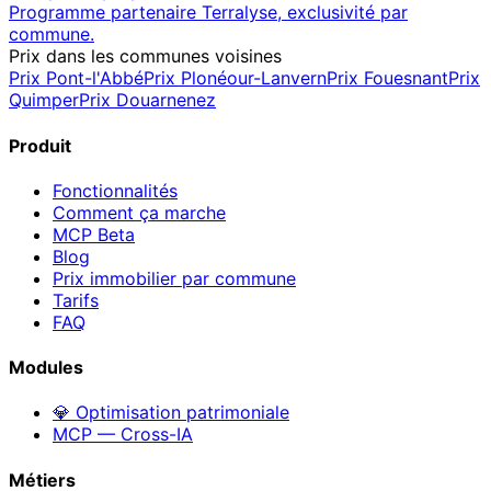
Programme partenaire Terralyse, exclusivité par
commune.
Prix dans les communes voisines
Prix
Pont-l'Abbé
Prix
Plonéour-Lanvern
Prix
Fouesnant
Prix
Quimper
Prix
Douarnenez
Produit
Fonctionnalités
Comment ça marche
MCP
Beta
Blog
Prix immobilier par commune
Tarifs
FAQ
Modules
💎 Optimisation patrimoniale
MCP — Cross-IA
Métiers