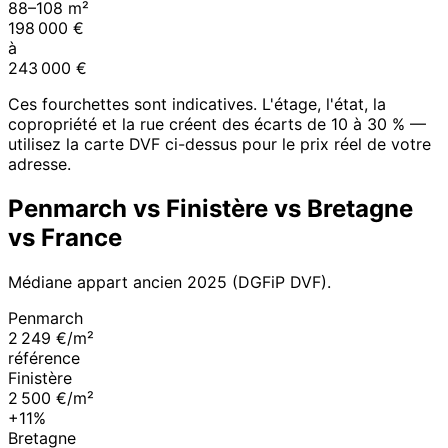
88
–
108
m²
198 000
€
à
243 000
€
Ces fourchettes sont indicatives. L'étage, l'état, la
copropriété et la rue créent des écarts de 10 à 30 % —
utilisez la carte DVF ci-dessus pour le prix réel de votre
adresse.
Penmarch
vs
Finistère
vs
Bretagne
vs France
Médiane appart ancien
2025
(DGFiP DVF).
Penmarch
2 249 €/m²
référence
Finistère
2 500 €/m²
+11%
Bretagne