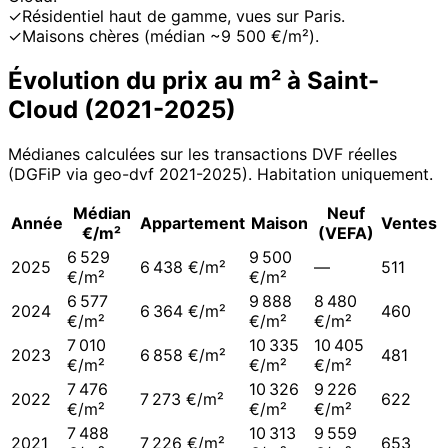
✓
Résidentiel haut de gamme, vues sur Paris.
✓
Maisons chères (médian ~9 500 €/m²).
Évolution du prix au m² à
Saint-
Cloud
(
2021
-
2025
)
Médianes calculées sur les transactions DVF réelles
(DGFiP via geo-dvf 2021-
2025
). Habitation uniquement.
Médian
Neuf
Année
Appartement
Maison
Ventes
€/m²
(VEFA)
6 529
9 500
2025
6 438 €/m²
—
511
€/m²
€/m²
6 577
9 888
8 480
2024
6 364 €/m²
460
€/m²
€/m²
€/m²
7 010
10 335
10 405
2023
6 858 €/m²
481
€/m²
€/m²
€/m²
7 476
10 326
9 226
2022
7 273 €/m²
622
€/m²
€/m²
€/m²
7 488
10 313
9 559
2021
7 226 €/m²
653