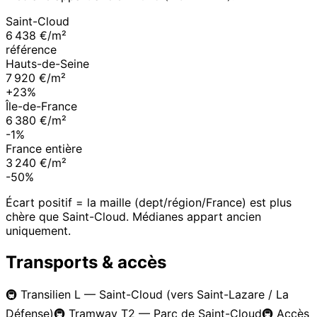
Saint-Cloud
6 438 €/m²
référence
Hauts-de-Seine
7 920 €/m²
+23%
Île-de-France
6 380 €/m²
-1%
France entière
3 240 €/m²
-50%
Écart positif = la maille (dept/région/France) est plus
chère que
Saint-Cloud
. Médianes appart ancien
uniquement.
Transports & accès
🚇
Transilien L — Saint-Cloud (vers Saint-Lazare / La
Défense)
🚇
Tramway T2 — Parc de Saint-Cloud
🚇
Accès