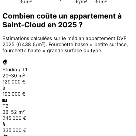
€/m²
€/m²
€/m²
Combien coûte un appartement à
Saint-Cloud
en
2025
?
Estimations calculées sur le médian appartement DVF
2025
(
6 438 €/m²
). Fourchette basse = petite surface,
fourchette haute = grande surface du type.
🏠
Studio / T1
20
–
30
m²
129 000
€
à
193 000
€
🏡
T2
38
–
52
m²
245 000
€
à
335 000
€