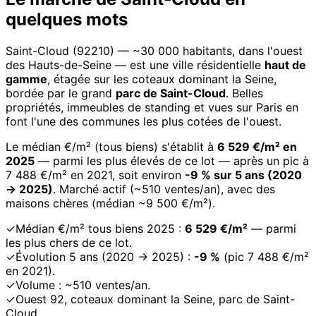
quelques mots
Saint-Cloud (92210) — ~30 000 habitants, dans l'ouest
des Hauts-de-Seine — est une ville résidentielle
haut de
gamme
, étagée sur les coteaux dominant la Seine,
bordée par le grand
parc de Saint-Cloud
. Belles
propriétés, immeubles de standing et vues sur Paris en
font l'une des communes les plus cotées de l'ouest.
Le médian €/m² (tous biens) s'établit à
6 529 €/m² en
2025
— parmi les plus élevés de ce lot — après un pic à
7 488 €/m² en 2021, soit environ
-9 % sur 5 ans (2020
→ 2025)
. Marché actif (~510 ventes/an), avec des
maisons chères (médian ~9 500 €/m²).
✓
Médian €/m² tous biens 2025 :
6 529 €/m²
— parmi
les plus chers de ce lot.
✓
Évolution 5 ans (2020 → 2025) :
-9 %
(pic 7 488 €/m²
en 2021).
✓
Volume : ~510 ventes/an.
✓
Ouest 92, coteaux dominant la Seine, parc de Saint-
Cloud.