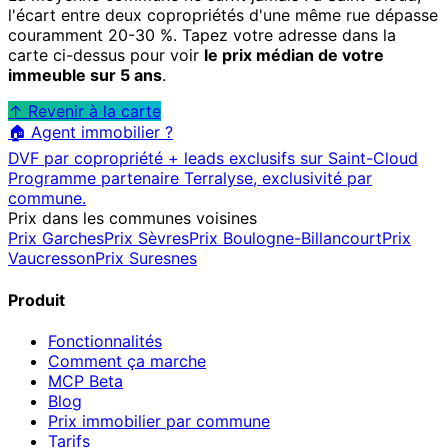
l'écart entre deux copropriétés d'une même rue dépasse
couramment 20-30 %. Tapez votre adresse dans la
carte ci-dessus pour voir
le prix médian de votre
immeuble sur 5 ans
.
↑ Revenir à la carte
🏠 Agent immobilier ?
DVF par copropriété + leads exclusifs sur
Saint-Cloud
Programme partenaire Terralyse, exclusivité par
commune.
Prix dans les communes voisines
Prix
Garches
Prix
Sèvres
Prix
Boulogne-Billancourt
Prix
Vaucresson
Prix
Suresnes
Produit
Fonctionnalités
Comment ça marche
MCP
Beta
Blog
Prix immobilier par commune
Tarifs