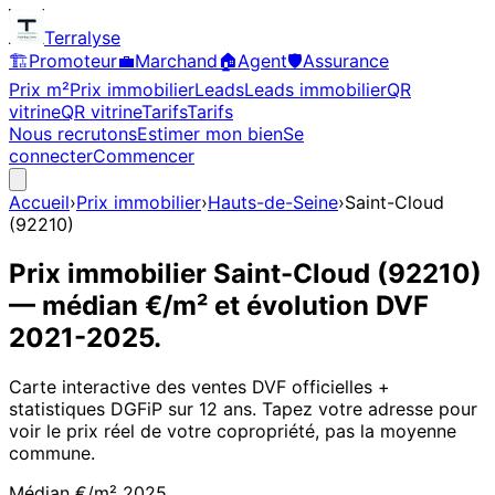
Terralyse
🏗️
Promoteur
💼
Marchand
🏠
Agent
🛡️
Assurance
Prix m²
Prix immobilier
Leads
Leads immobilier
QR
vitrine
QR vitrine
Tarifs
Tarifs
Nous recrutons
Estimer mon bien
Se
connecter
Commencer
Accueil
›
Prix immobilier
›
Hauts-de-Seine
›
Saint-Cloud
(
92210
)
Prix immobilier
Saint-Cloud
(
92210
)
— médian €/m² et évolution DVF
2021
-
2025
.
Carte interactive des ventes DVF officielles +
statistiques DGFiP sur 12 ans. Tapez votre adresse pour
voir le prix réel de votre copropriété, pas la moyenne
commune.
Médian €/m²
2025