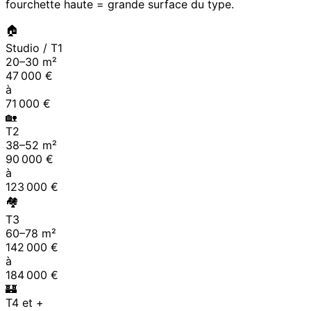
fourchette haute = grande surface du type.
🏠
Studio / T1
20
–
30
m²
47 000
€
à
71 000
€
🏡
T2
38
–
52
m²
90 000
€
à
123 000
€
🏘
T3
60
–
78
m²
142 000
€
à
184 000
€
🏰
T4 et +