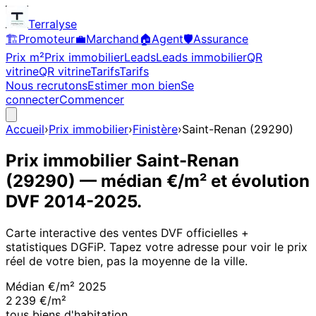
Terralyse
🏗️
Promoteur
💼
Marchand
🏠
Agent
🛡️
Assurance
Prix m²
Prix immobilier
Leads
Leads immobilier
QR
vitrine
QR vitrine
Tarifs
Tarifs
Nous recrutons
Estimer mon bien
Se
connecter
Commencer
Accueil
›
Prix immobilier
›
Finistère
›
Saint-Renan
(
29290
)
Prix immobilier
Saint-Renan
(
29290
)
— médian €/m² et évolution
DVF
2014
-
2025
.
Carte interactive des ventes DVF officielles +
statistiques DGFiP. Tapez votre adresse pour voir le prix
réel de votre bien, pas la moyenne de la ville.
Médian €/m²
2025
2 239 €/m²
tous biens d'habitation