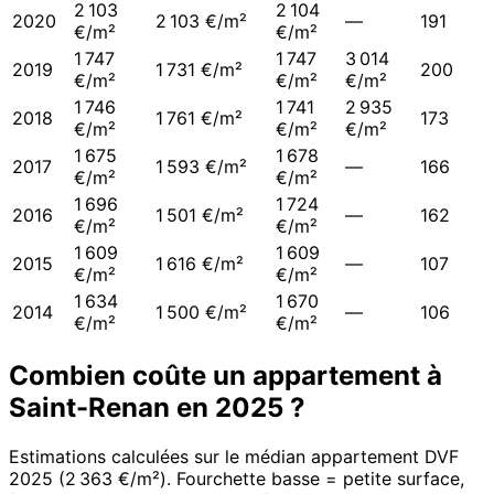
2 103
2 104
2020
2 103 €/m²
—
191
€/m²
€/m²
1 747
1 747
3 014
2019
1 731 €/m²
200
€/m²
€/m²
€/m²
1 746
1 741
2 935
2018
1 761 €/m²
173
€/m²
€/m²
€/m²
1 675
1 678
2017
1 593 €/m²
—
166
€/m²
€/m²
1 696
1 724
2016
1 501 €/m²
—
162
€/m²
€/m²
1 609
1 609
2015
1 616 €/m²
—
107
€/m²
€/m²
1 634
1 670
2014
1 500 €/m²
—
106
€/m²
€/m²
Combien coûte un appartement à
Saint-Renan
en
2025
?
Estimations calculées sur le médian appartement DVF
2025
(
2 363 €/m²
). Fourchette basse = petite surface,