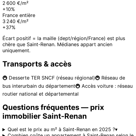
2 600 €/m²
+10%
France entière
3 240 €/m²
+37%
Écart positif = la maille (dept/région/France) est plus
chère que
Saint-Renan
. Médianes appart ancien
uniquement.
Transports & accès
🚇
Desserte TER SNCF (réseau régional)
🚇
Réseau de
bus interurbain du département
🚇
Accès voiture : réseau
routier national et départemental
Questions fréquentes — prix
immobilier
Saint-Renan
Quel est le prix au m² à Saint-Renan en 2025 ?
▾
Combien coûte un appartement à Saint-Renan selon le