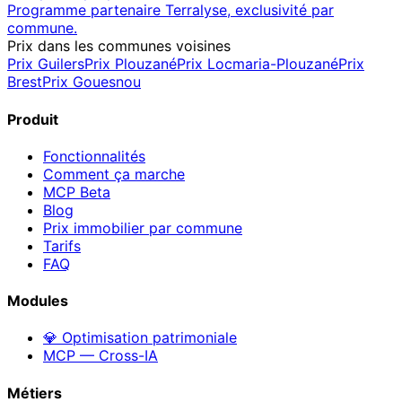
Programme partenaire Terralyse, exclusivité par
commune.
Prix dans les communes voisines
Prix
Guilers
Prix
Plouzané
Prix
Locmaria-Plouzané
Prix
Brest
Prix
Gouesnou
Produit
Fonctionnalités
Comment ça marche
MCP
Beta
Blog
Prix immobilier par commune
Tarifs
FAQ
Modules
💎 Optimisation patrimoniale
MCP — Cross-IA
Métiers