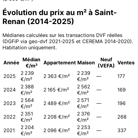
Évolution du prix au m² à
Saint-
Renan
(
2014
-
2025
)
Médianes calculées sur les transactions DVF réelles
(DGFiP via geo-dvf 2021-
2025
et CEREMA 2014-2020
).
Habitation uniquement.
Médian
Neuf
Année
Appartement
Maison
Ventes
€/m²
(VEFA)
2 239
2 239
2025
2 363 €/m²
—
177
€/m²
€/m²
2 388
2 562
2024
2 165 €/m²
—
169
€/m²
€/m²
2 564
2 571
2023
2 489 €/m²
—
196
€/m²
€/m²
2 351
2 376
2022
2 208 €/m²
—
268
€/m²
€/m²
2 204
2 253
2021
2 096 €/m²
—
337
€/m²
€/m²