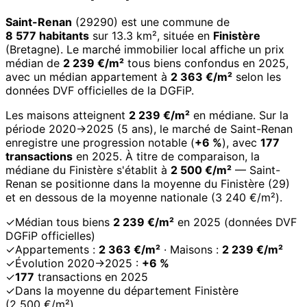
Saint-Renan
(29290) est une commune de
8 577 habitants
sur 13.3 km², située en
Finistère
(Bretagne). Le marché immobilier local affiche un prix
médian de
2 239 €/m²
tous biens confondus en 2025,
avec un médian appartement à
2 363 €/m²
selon les
données DVF officielles de la DGFiP.
Les maisons atteignent
2 239 €/m²
en médiane. Sur la
période 2020→2025 (5 ans), le marché de Saint-Renan
enregistre une progression notable (
+6 %
), avec
177
transactions
en 2025. À titre de comparaison, la
médiane du Finistère s'établit à
2 500 €/m²
— Saint-
Renan se positionne dans la moyenne du Finistère (29)
et en dessous de la moyenne nationale (3 240 €/m²).
✓
Médian tous biens
2 239 €/m²
en 2025 (données DVF
DGFiP officielles)
✓
Appartements :
2 363 €/m²
· Maisons :
2 239 €/m²
✓
Évolution 2020→2025 :
+6 %
✓
177
transactions en 2025
✓
Dans la moyenne du département Finistère
(2 500 €/m²)