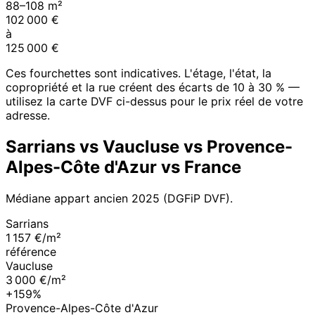
88
–
108
m²
102 000
€
à
125 000
€
Ces fourchettes sont indicatives. L'étage, l'état, la
copropriété et la rue créent des écarts de 10 à 30 % —
utilisez la carte DVF ci-dessus pour le prix réel de votre
adresse.
Sarrians
vs
Vaucluse
vs
Provence-
Alpes-Côte d'Azur
vs France
Médiane appart ancien
2025
(DGFiP DVF).
Sarrians
1 157 €/m²
référence
Vaucluse
3 000 €/m²
+159%
Provence-Alpes-Côte d'Azur