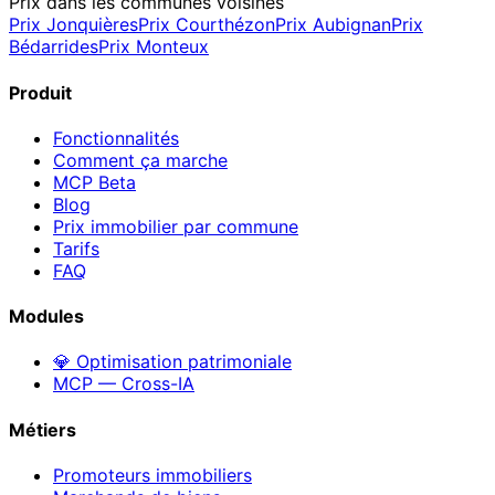
Prix dans les communes voisines
Prix
Jonquières
Prix
Courthézon
Prix
Aubignan
Prix
Bédarrides
Prix
Monteux
Produit
Fonctionnalités
Comment ça marche
MCP
Beta
Blog
Prix immobilier par commune
Tarifs
FAQ
Modules
💎 Optimisation patrimoniale
MCP — Cross-IA
Métiers
Promoteurs immobiliers