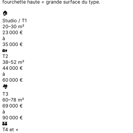
fourchette haute = grande surface du type.
🏠
Studio / T1
20
–
30
m²
23 000
€
à
35 000
€
🏡
T2
38
–
52
m²
44 000
€
à
60 000
€
🏘
T3
60
–
78
m²
69 000
€
à
90 000
€
🏰
T4 et +