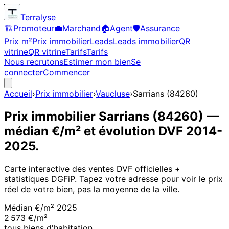
Terralyse
🏗️
Promoteur
💼
Marchand
🏠
Agent
🛡️
Assurance
Prix m²
Prix immobilier
Leads
Leads immobilier
QR
vitrine
QR vitrine
Tarifs
Tarifs
Nous recrutons
Estimer mon bien
Se
connecter
Commencer
Accueil
›
Prix immobilier
›
Vaucluse
›
Sarrians
(
84260
)
Prix immobilier
Sarrians
(
84260
)
—
médian €/m² et évolution DVF
2014
-
2025
.
Carte interactive des ventes DVF officielles +
statistiques DGFiP. Tapez votre adresse pour voir le prix
réel de votre bien, pas la moyenne de la ville.
Médian €/m²
2025
2 573 €/m²
tous biens d'habitation