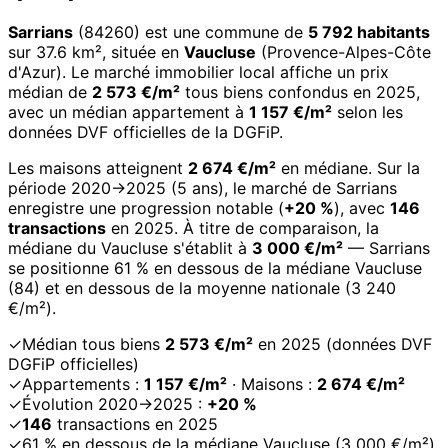
Sarrians
(84260) est une commune de
5 792 habitants
sur 37.6 km², située en
Vaucluse
(Provence-Alpes-Côte
d'Azur). Le marché immobilier local affiche un prix
médian de
2 573 €/m²
tous biens confondus en 2025,
avec un médian appartement à
1 157 €/m²
selon les
données DVF officielles de la DGFiP.
Les maisons atteignent
2 674 €/m²
en médiane. Sur la
période 2020→2025 (5 ans), le marché de Sarrians
enregistre une progression notable (
+20 %
), avec
146
transactions
en 2025. À titre de comparaison, la
médiane du Vaucluse s'établit à
3 000 €/m²
— Sarrians
se positionne 61 % en dessous de la médiane Vaucluse
(84) et en dessous de la moyenne nationale (3 240
€/m²).
✓
Médian tous biens
2 573 €/m²
en 2025 (données DVF
DGFiP officielles)
✓
Appartements :
1 157 €/m²
· Maisons :
2 674 €/m²
✓
Évolution 2020→2025 :
+20 %
✓
146
transactions en 2025
✓
61 % en dessous de la médiane Vaucluse (3 000 €/m²)