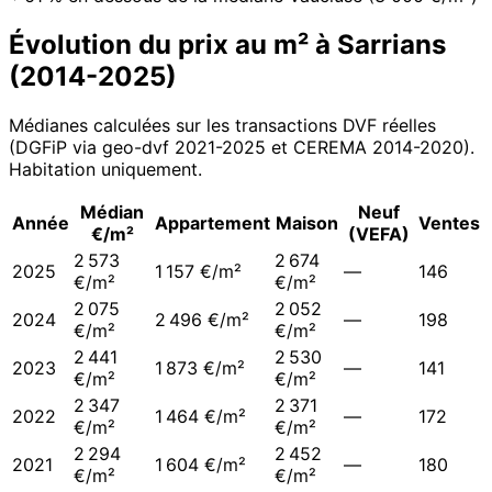
Évolution du prix au m² à
Sarrians
(
2014
-
2025
)
Médianes calculées sur les transactions DVF réelles
(DGFiP via geo-dvf 2021-
2025
et CEREMA 2014-2020
).
Habitation uniquement.
Médian
Neuf
Année
Appartement
Maison
Ventes
€/m²
(VEFA)
2 573
2 674
2025
1 157 €/m²
—
146
€/m²
€/m²
2 075
2 052
2024
2 496 €/m²
—
198
€/m²
€/m²
2 441
2 530
2023
1 873 €/m²
—
141
€/m²
€/m²
2 347
2 371
2022
1 464 €/m²
—
172
€/m²
€/m²
2 294
2 452
2021
1 604 €/m²
—
180
€/m²
€/m²