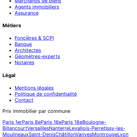
Marchands de biens
Agents immobiliers
Assurance
Métiers
Foncières & SCPI
Banque
Architectes
Géomètres-experts
Notaires
Légal
Mentions légales
Politique de confidentialité
Contact
Prix immobilier par commune
Paris 1er
Paris 8e
Paris 16e
Paris 18e
Boulogne-
Billancourt
Versailles
Nanterre
Levallois-Perret
Issy-les-
Moulineaux
Saint-Denis
Châtillon
Vanves
Montrouge
Lyon