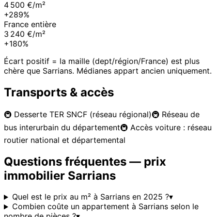
4 500 €/m²
+289%
France entière
3 240 €/m²
+180%
Écart positif = la maille (dept/région/France) est plus
chère que
Sarrians
. Médianes appart ancien uniquement.
Transports & accès
🚇
Desserte TER SNCF (réseau régional)
🚇
Réseau de
bus interurbain du département
🚇
Accès voiture : réseau
routier national et départemental
Questions fréquentes — prix
immobilier
Sarrians
Quel est le prix au m² à Sarrians en 2025 ?
▾
Combien coûte un appartement à Sarrians selon le
nombre de pièces ?
▾