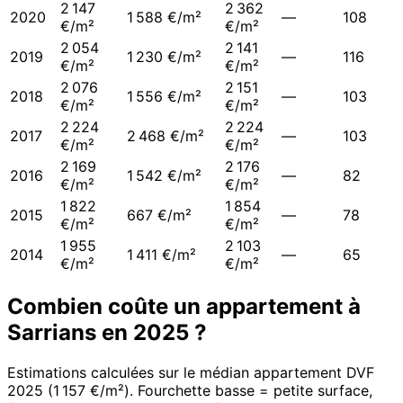
2 147
2 362
2020
1 588 €/m²
—
108
€/m²
€/m²
2 054
2 141
2019
1 230 €/m²
—
116
€/m²
€/m²
2 076
2 151
2018
1 556 €/m²
—
103
€/m²
€/m²
2 224
2 224
2017
2 468 €/m²
—
103
€/m²
€/m²
2 169
2 176
2016
1 542 €/m²
—
82
€/m²
€/m²
1 822
1 854
2015
667 €/m²
—
78
€/m²
€/m²
1 955
2 103
2014
1 411 €/m²
—
65
€/m²
€/m²
Combien coûte un appartement à
Sarrians
en
2025
?
Estimations calculées sur le médian appartement DVF
2025
(
1 157 €/m²
). Fourchette basse = petite surface,