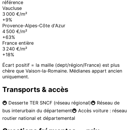
référence
Vaucluse
3 000 €/m²
+9%
Provence-Alpes-Côte d'Azur
4 500 €/m²
+63%
France entière
3 240 €/m²
+18%
Écart positif = la maille (dept/région/France) est plus
chère que
Vaison-la-Romaine
. Médianes appart ancien
uniquement.
Transports & accès
🚇
Desserte TER SNCF (réseau régional)
🚇
Réseau de
bus interurbain du département
🚇
Accès voiture : réseau
routier national et départemental