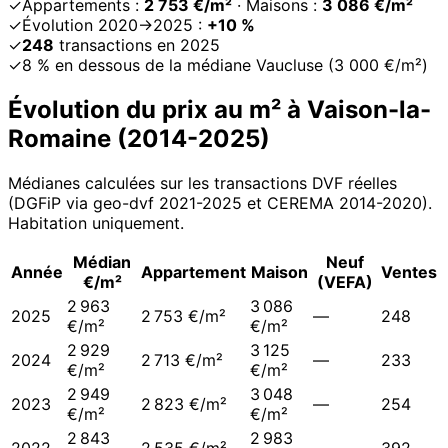
✓
Appartements :
2 753 €/m²
· Maisons :
3 086 €/m²
✓
Évolution 2020→2025 :
+10 %
✓
248
transactions en 2025
✓
8 % en dessous de la médiane Vaucluse (3 000 €/m²)
Évolution du prix au m² à
Vaison-la-
Romaine
(
2014
-
2025
)
Médianes calculées sur les transactions DVF réelles
(DGFiP via geo-dvf 2021-
2025
et CEREMA 2014-2020
).
Habitation uniquement.
Médian
Neuf
Année
Appartement
Maison
Ventes
€/m²
(VEFA)
2 963
3 086
2025
2 753 €/m²
—
248
€/m²
€/m²
2 929
3 125
2024
2 713 €/m²
—
233
€/m²
€/m²
2 949
3 048
2023
2 823 €/m²
—
254
€/m²
€/m²
2 843
2 983