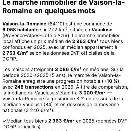
Le marché immobilier de Vaison-la-
Romaine en quelques mots
Vaison-la-Romaine
(84110) est une commune de
6 058 habitants
sur 27.2 km², située en
Vaucluse
(Provence-Alpes-Côte d'Azur). Le marché immobilier
local affiche un prix médian de
2 963 €/m²
tous biens
confondus en 2025, avec un médian appartement à
2 753 €/m²
selon les données DVF officielles de la
DGFiP.
Les maisons atteignent
3 086 €/m²
en médiane. Sur la
période 2020→2025 (5 ans), le marché de Vaison-la-
Romaine enregistre une progression notable (
+10 %
),
avec
248 transactions
en 2025. À titre de comparaison,
la médiane du Vaucluse s'établit à
3 000 €/m²
—
Vaison-la-Romaine se positionne 8 % en dessous de la
médiane Vaucluse (84) et en dessous de la moyenne
nationale (3 240 €/m²).
✓
Médian tous biens
2 963 €/m²
en 2025 (données DVF
DGFiP officielles)