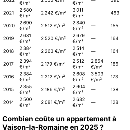
2022
2 535 €/m²
—
392
€/m²
€/m²
2 580
3 011
2021
2 242 €/m²
—
463
€/m²
€/m²
2 690
2 840
2020
2 512 €/m²
—
155
€/m²
€/m²
2 631
2 679
2019
2 520 €/m²
—
164
€/m²
€/m²
2 384
2 514
2018
2 263 €/m²
—
164
€/m²
€/m²
2 394
2 512
2 854
2017
2 179 €/m²
186
€/m²
€/m²
€/m²
2 384
2 608
3 503
2016
2 212 €/m²
173
€/m²
€/m²
€/m²
2 355
2 604
2015
2 186 €/m²
—
138
€/m²
€/m²
2 500
2 632
2014
2 081 €/m²
—
128
€/m²
€/m²
Combien coûte un appartement à
Vaison-la-Romaine
en
2025
?