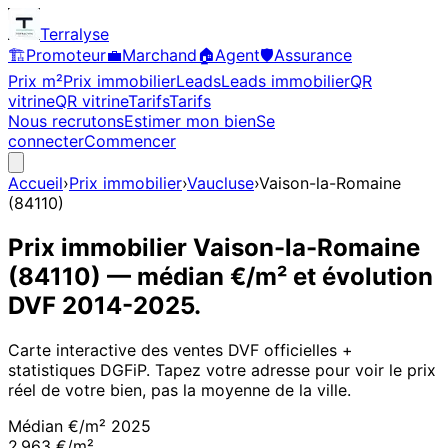
Terralyse
🏗️
Promoteur
💼
Marchand
🏠
Agent
🛡️
Assurance
Prix m²
Prix immobilier
Leads
Leads immobilier
QR
vitrine
QR vitrine
Tarifs
Tarifs
Nous recrutons
Estimer mon bien
Se
connecter
Commencer
Accueil
›
Prix immobilier
›
Vaucluse
›
Vaison-la-Romaine
(
84110
)
Prix immobilier
Vaison-la-Romaine
(
84110
)
— médian €/m² et évolution
DVF
2014
-
2025
.
Carte interactive des ventes DVF officielles +
statistiques DGFiP. Tapez votre adresse pour voir le prix
réel de votre bien, pas la moyenne de la ville.
Médian €/m²
2025
2 963 €/m²