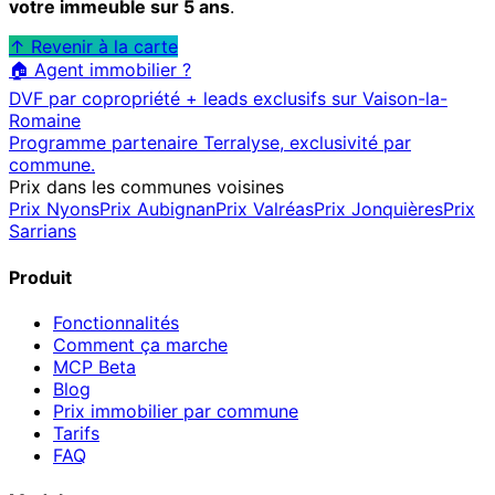
votre immeuble sur 5 ans
.
↑ Revenir à la carte
🏠 Agent immobilier ?
DVF par copropriété + leads exclusifs sur
Vaison-la-
Romaine
Programme partenaire Terralyse, exclusivité par
commune.
Prix dans les communes voisines
Prix
Nyons
Prix
Aubignan
Prix
Valréas
Prix
Jonquières
Prix
Sarrians
Produit
Fonctionnalités
Comment ça marche
MCP
Beta
Blog
Prix immobilier par commune
Tarifs
FAQ