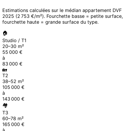
Estimations calculées sur le médian appartement DVF
2025
(
2 753 €/m²
). Fourchette basse = petite surface,
fourchette haute = grande surface du type.
🏠
Studio / T1
20
–
30
m²
55 000
€
à
83 000
€
🏡
T2
38
–
52
m²
105 000
€
à
143 000
€
🏘
T3
60
–
78
m²
165 000
€
à