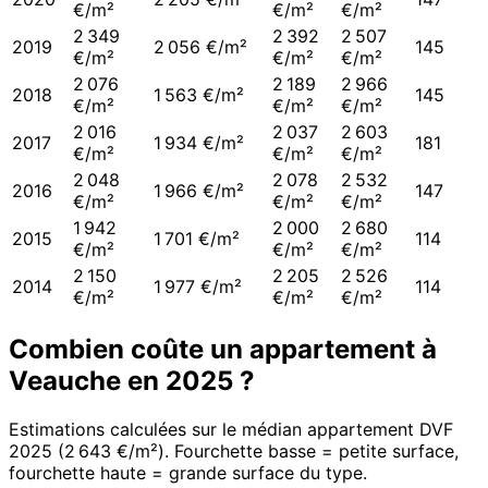
€/m²
€/m²
€/m²
2 349
2 392
2 507
2019
2 056 €/m²
145
€/m²
€/m²
€/m²
2 076
2 189
2 966
2018
1 563 €/m²
145
€/m²
€/m²
€/m²
2 016
2 037
2 603
2017
1 934 €/m²
181
€/m²
€/m²
€/m²
2 048
2 078
2 532
2016
1 966 €/m²
147
€/m²
€/m²
€/m²
1 942
2 000
2 680
2015
1 701 €/m²
114
€/m²
€/m²
€/m²
2 150
2 205
2 526
2014
1 977 €/m²
114
€/m²
€/m²
€/m²
Combien coûte un appartement à
Veauche
en
2025
?
Estimations calculées sur le médian appartement DVF
2025
(
2 643 €/m²
). Fourchette basse = petite surface,
fourchette haute = grande surface du type.