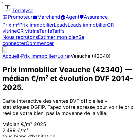
Terralyse
🏗️
Promoteur
💼
Marchand
🏠
Agent
🛡️
Assurance
Prix m²
Prix immobilier
Leads
Leads immobilier
QR
vitrine
QR vitrine
Tarifs
Tarifs
Nous recrutons
Estimer mon bien
Se
connecter
Commencer
Accueil
›
Prix immobilier
›
Loire
›
Veauche
(
42340
)
Prix immobilier
Veauche
(
42340
)
—
médian €/m² et évolution DVF
2014
-
2025
.
Carte interactive des ventes DVF officielles +
statistiques DGFiP. Tapez votre adresse pour voir le prix
réel de votre bien, pas la moyenne de la ville.
Médian €/m²
2025
2 499 €/m²
tous biens d'habitation