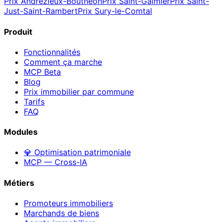
Prix
Andrézieux-Bouthéon
Prix
Saint-Galmier
Prix
Saint-
Just-Saint-Rambert
Prix
Sury-le-Comtal
Produit
Fonctionnalités
Comment ça marche
MCP
Beta
Blog
Prix immobilier par commune
Tarifs
FAQ
Modules
💎 Optimisation patrimoniale
MCP — Cross-IA
Métiers
Promoteurs immobiliers
Marchands de biens