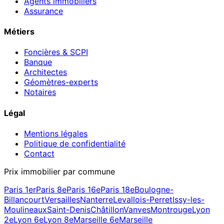
Agents immobiliers
Assurance
Métiers
Foncières & SCPI
Banque
Architectes
Géomètres-experts
Notaires
Légal
Mentions légales
Politique de confidentialité
Contact
Prix immobilier par commune
Paris 1er
Paris 8e
Paris 16e
Paris 18e
Boulogne-
Billancourt
Versailles
Nanterre
Levallois-Perret
Issy-les-
Moulineaux
Saint-Denis
Châtillon
Vanves
Montrouge
Lyon
2e
Lyon 6e
Lyon 8e
Marseille 6e
Marseille