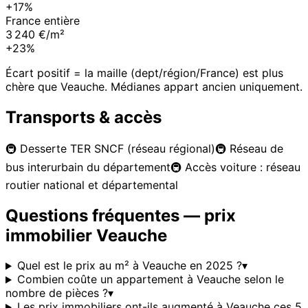
+17%
France entière
3 240 €/m²
+23%
Écart positif = la maille (dept/région/France) est plus
chère que
Veauche
. Médianes appart ancien uniquement.
Transports & accès
🚇
Desserte TER SNCF (réseau régional)
🚇
Réseau de
bus interurbain du département
🚇
Accès voiture : réseau
routier national et départemental
Questions fréquentes — prix
immobilier
Veauche
Quel est le prix au m² à Veauche en 2025 ?
▾
Combien coûte un appartement à Veauche selon le
nombre de pièces ?
▾
Les prix immobiliers ont-ils augmenté à Veauche ces 5