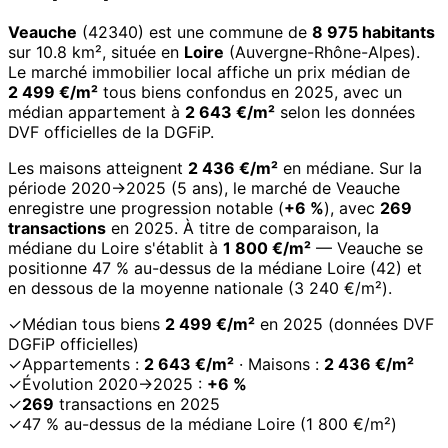
Veauche
(42340) est une commune de
8 975 habitants
sur 10.8 km², située en
Loire
(Auvergne-Rhône-Alpes).
Le marché immobilier local affiche un prix médian de
2 499 €/m²
tous biens confondus en 2025, avec un
médian appartement à
2 643 €/m²
selon les données
DVF officielles de la DGFiP.
Les maisons atteignent
2 436 €/m²
en médiane. Sur la
période 2020→2025 (5 ans), le marché de Veauche
enregistre une progression notable (
+6 %
), avec
269
transactions
en 2025. À titre de comparaison, la
médiane du Loire s'établit à
1 800 €/m²
— Veauche se
positionne 47 % au-dessus de la médiane Loire (42) et
en dessous de la moyenne nationale (3 240 €/m²).
✓
Médian tous biens
2 499 €/m²
en 2025 (données DVF
DGFiP officielles)
✓
Appartements :
2 643 €/m²
· Maisons :
2 436 €/m²
✓
Évolution 2020→2025 :
+6 %
✓
269
transactions en 2025
✓
47 % au-dessus de la médiane Loire (1 800 €/m²)