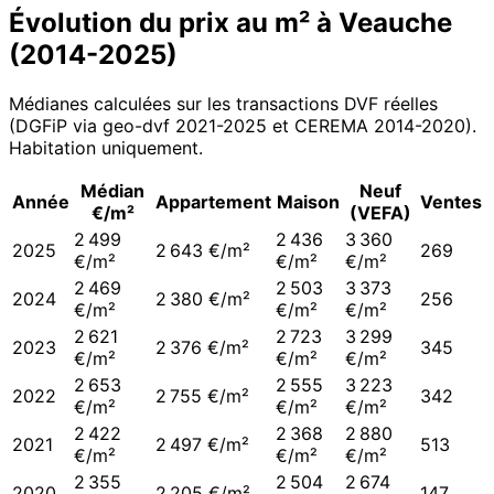
Évolution du prix au m² à
Veauche
(
2014
-
2025
)
Médianes calculées sur les transactions DVF réelles
(DGFiP via geo-dvf 2021-
2025
et CEREMA 2014-2020
).
Habitation uniquement.
Médian
Neuf
Année
Appartement
Maison
Ventes
€/m²
(VEFA)
2 499
2 436
3 360
2025
2 643 €/m²
269
€/m²
€/m²
€/m²
2 469
2 503
3 373
2024
2 380 €/m²
256
€/m²
€/m²
€/m²
2 621
2 723
3 299
2023
2 376 €/m²
345
€/m²
€/m²
€/m²
2 653
2 555
3 223
2022
2 755 €/m²
342
€/m²
€/m²
€/m²
2 422
2 368
2 880
2021
2 497 €/m²
513
€/m²
€/m²
€/m²
2 355
2 504
2 674
2020
2 205 €/m²
147