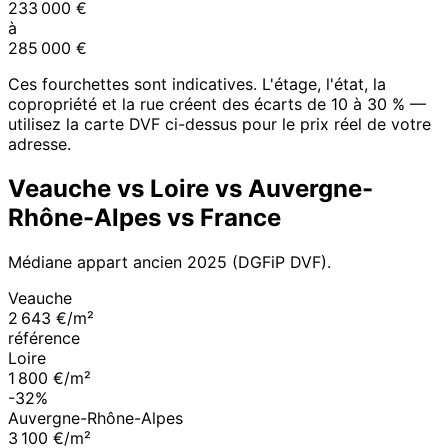
233 000
€
à
285 000
€
Ces fourchettes sont indicatives. L'étage, l'état, la
copropriété et la rue créent des écarts de 10 à 30 % —
utilisez la carte DVF ci-dessus pour le prix réel de votre
adresse.
Veauche
vs
Loire
vs
Auvergne-
Rhône-Alpes
vs France
Médiane appart ancien
2025
(DGFiP DVF).
Veauche
2 643 €/m²
référence
Loire
1 800 €/m²
-32%
Auvergne-Rhône-Alpes
3 100 €/m²