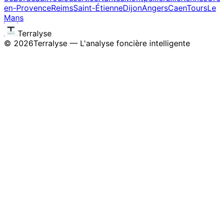
en-Provence
Reims
Saint-Étienne
Dijon
Angers
Caen
Tours
Le
Mans
Terralyse
©
2026
Terralyse — L'analyse foncière intelligente