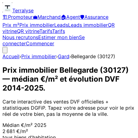
Terralyse
🏗️
Promoteur
💼
Marchand
🏠
Agent
🛡️
Assurance
Prix m²
Prix immobilier
Leads
Leads immobilier
QR
vitrine
QR vitrine
Tarifs
Tarifs
Nous recrutons
Estimer mon bien
Se
connecter
Commencer
Accueil
›
Prix immobilier
›
Gard
›
Bellegarde
(
30127
)
Prix immobilier
Bellegarde
(
30127
)
— médian €/m² et évolution DVF
2014
-
2025
.
Carte interactive des ventes DVF officielles +
statistiques DGFiP. Tapez votre adresse pour voir le prix
réel de votre bien, pas la moyenne de la ville.
Médian €/m²
2025
2 681 €/m²
tous biens d'habitation