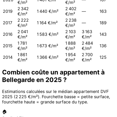
€/m²
€/m²
2 342
2 402
2019
1 440 €/m²
—
163
€/m²
€/m²
2 222
2 238
2017
1 164 €/m²
—
189
€/m²
€/m²
2 041
2 103
3 163
2016
1 583 €/m²
143
€/m²
€/m²
€/m²
1 781
1 888
2 484
2015
1 673 €/m²
136
€/m²
€/m²
€/m²
1 861
1 954
2 700
2014
1 366 €/m²
125
€/m²
€/m²
€/m²
Combien coûte un appartement à
Bellegarde
en
2025
?
Estimations calculées sur le médian appartement DVF
2025
(
2 225 €/m²
). Fourchette basse = petite surface,
fourchette haute = grande surface du type.
🏠