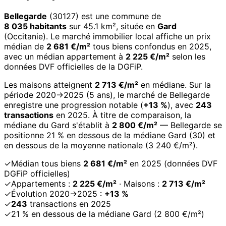
Bellegarde
(30127) est une commune de
8 035 habitants
sur 45.1 km², située en
Gard
(Occitanie). Le marché immobilier local affiche un prix
médian de
2 681 €/m²
tous biens confondus en 2025,
avec un médian appartement à
2 225 €/m²
selon les
données DVF officielles de la DGFiP.
Les maisons atteignent
2 713 €/m²
en médiane. Sur la
période 2020→2025 (5 ans), le marché de Bellegarde
enregistre une progression notable (
+13 %
), avec
243
transactions
en 2025. À titre de comparaison, la
médiane du Gard s'établit à
2 800 €/m²
— Bellegarde se
positionne 21 % en dessous de la médiane Gard (30) et
en dessous de la moyenne nationale (3 240 €/m²).
✓
Médian tous biens
2 681 €/m²
en 2025 (données DVF
DGFiP officielles)
✓
Appartements :
2 225 €/m²
· Maisons :
2 713 €/m²
✓
Évolution 2020→2025 :
+13 %
✓
243
transactions en 2025
✓
21 % en dessous de la médiane Gard (2 800 €/m²)