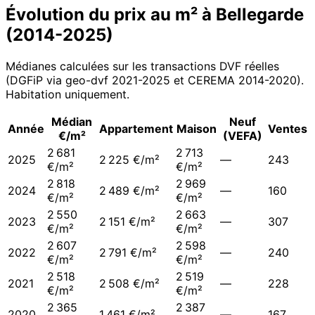
Évolution du prix au m² à
Bellegarde
(
2014
-
2025
)
Médianes calculées sur les transactions DVF réelles
(DGFiP via geo-dvf 2021-
2025
et CEREMA 2014-2020
).
Habitation uniquement.
Médian
Neuf
Année
Appartement
Maison
Ventes
€/m²
(VEFA)
2 681
2 713
2025
2 225 €/m²
—
243
€/m²
€/m²
2 818
2 969
2024
2 489 €/m²
—
160
€/m²
€/m²
2 550
2 663
2023
2 151 €/m²
—
307
€/m²
€/m²
2 607
2 598
2022
2 791 €/m²
—
240
€/m²
€/m²
2 518
2 519
2021
2 508 €/m²
—
228
€/m²
€/m²
2 365
2 387
2020
1 461 €/m²
—
167