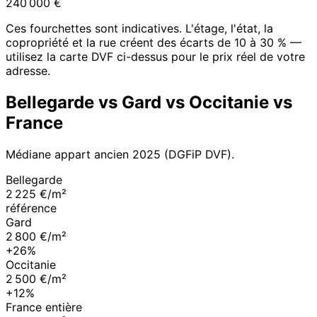
240 000
€
Ces fourchettes sont indicatives. L'étage, l'état, la
copropriété et la rue créent des écarts de 10 à 30 % —
utilisez la carte DVF ci-dessus pour le prix réel de votre
adresse.
Bellegarde
vs
Gard
vs
Occitanie
vs
France
Médiane appart ancien
2025
(DGFiP DVF).
Bellegarde
2 225 €/m²
référence
Gard
2 800 €/m²
+26%
Occitanie
2 500 €/m²
+12%
France entière