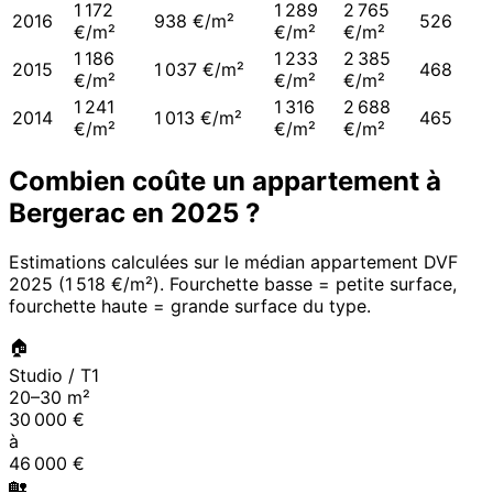
1 172
1 289
2 765
2016
938 €/m²
526
€/m²
€/m²
€/m²
1 186
1 233
2 385
2015
1 037 €/m²
468
€/m²
€/m²
€/m²
1 241
1 316
2 688
2014
1 013 €/m²
465
€/m²
€/m²
€/m²
Combien coûte un appartement à
Bergerac
en
2025
?
Estimations calculées sur le médian appartement DVF
2025
(
1 518 €/m²
). Fourchette basse = petite surface,
fourchette haute = grande surface du type.
🏠
Studio / T1
20
–
30
m²
30 000
€
à
46 000
€
🏡