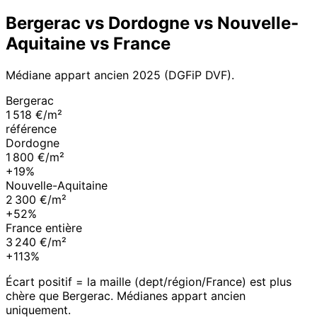
Bergerac
vs
Dordogne
vs
Nouvelle-
Aquitaine
vs France
Médiane appart ancien
2025
(DGFiP DVF).
Bergerac
1 518 €/m²
référence
Dordogne
1 800 €/m²
+19%
Nouvelle-Aquitaine
2 300 €/m²
+52%
France entière
3 240 €/m²
+113%
Écart positif = la maille (dept/région/France) est plus
chère que
Bergerac
. Médianes appart ancien
uniquement.