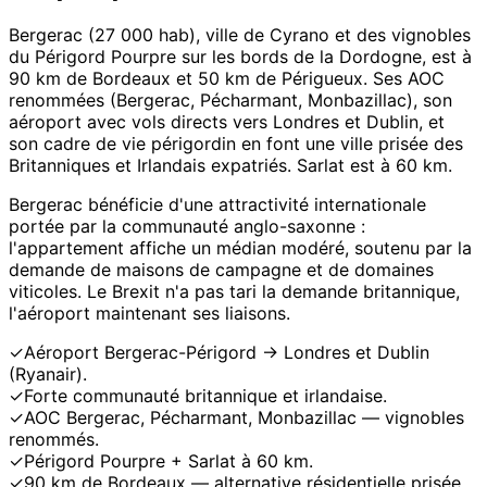
Bergerac (27 000 hab), ville de Cyrano et des vignobles
du Périgord Pourpre sur les bords de la Dordogne, est à
90 km de Bordeaux et 50 km de Périgueux. Ses AOC
renommées (Bergerac, Pécharmant, Monbazillac), son
aéroport avec vols directs vers Londres et Dublin, et
son cadre de vie périgordin en font une ville prisée des
Britanniques et Irlandais expatriés. Sarlat est à 60 km.
Bergerac bénéficie d'une attractivité internationale
portée par la communauté anglo-saxonne :
l'appartement affiche un médian modéré, soutenu par la
demande de maisons de campagne et de domaines
viticoles. Le Brexit n'a pas tari la demande britannique,
l'aéroport maintenant ses liaisons.
✓
Aéroport Bergerac-Périgord → Londres et Dublin
(Ryanair).
✓
Forte communauté britannique et irlandaise.
✓
AOC Bergerac, Pécharmant, Monbazillac — vignobles
renommés.
✓
Périgord Pourpre + Sarlat à 60 km.
✓
90 km de Bordeaux — alternative résidentielle prisée.