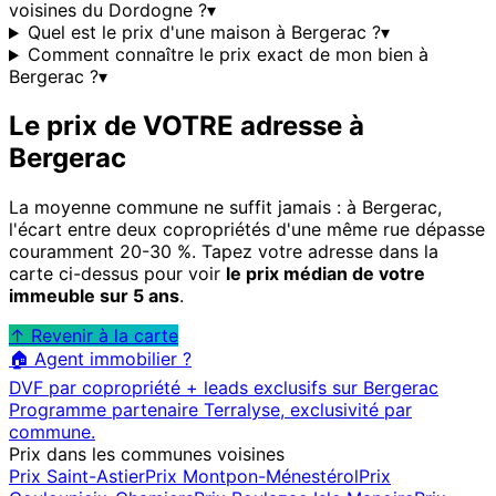
voisines du Dordogne ?
▾
Quel est le prix d'une maison à Bergerac ?
▾
Comment connaître le prix exact de mon bien à
Bergerac ?
▾
Le prix de VOTRE adresse à
Bergerac
La moyenne commune ne suffit jamais : à
Bergerac
,
l'écart entre deux copropriétés d'une même rue dépasse
couramment 20-30 %. Tapez votre adresse dans la
carte ci-dessus pour voir
le prix médian de votre
immeuble sur 5 ans
.
↑ Revenir à la carte
🏠 Agent immobilier ?
DVF par copropriété + leads exclusifs sur
Bergerac
Programme partenaire Terralyse, exclusivité par
commune.
Prix dans les communes voisines
Prix
Saint-Astier
Prix
Montpon-Ménestérol
Prix