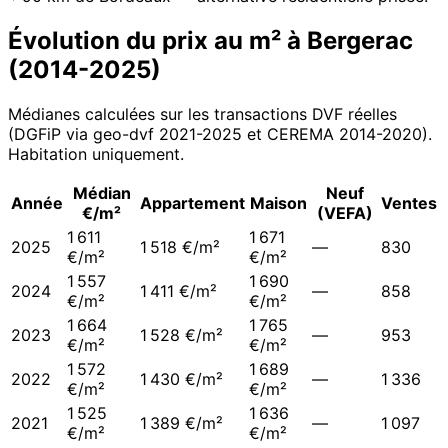
Évolution du prix au m² à
Bergerac
(
2014
-
2025
)
Médianes calculées sur les transactions DVF réelles
(DGFiP via geo-dvf 2021-
2025
et CEREMA 2014-2020
).
Habitation uniquement.
Médian
Neuf
Année
Appartement
Maison
Ventes
€/m²
(VEFA)
1 611
1 671
2025
1 518 €/m²
—
830
€/m²
€/m²
1 557
1 690
2024
1 411 €/m²
—
858
€/m²
€/m²
1 664
1 765
2023
1 528 €/m²
—
953
€/m²
€/m²
1 572
1 689
2022
1 430 €/m²
—
1 336
€/m²
€/m²
1 525
1 636
2021
1 389 €/m²
—
1 097
€/m²
€/m²