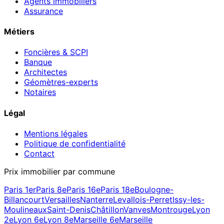
Agents immobiliers
Assurance
Métiers
Foncières & SCPI
Banque
Architectes
Géomètres-experts
Notaires
Légal
Mentions légales
Politique de confidentialité
Contact
Prix immobilier par commune
Paris 1er
Paris 8e
Paris 16e
Paris 18e
Boulogne-
Billancourt
Versailles
Nanterre
Levallois-Perret
Issy-les-
Moulineaux
Saint-Denis
Châtillon
Vanves
Montrouge
Lyon
2e
Lyon 6e
Lyon 8e
Marseille 6e
Marseille