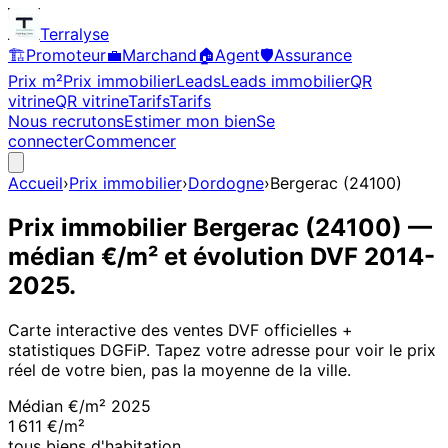
Terralyse
🏗️
Promoteur
💼
Marchand
🏠
Agent
🛡️
Assurance
Prix m²
Prix immobilier
Leads
Leads immobilier
QR
vitrine
QR vitrine
Tarifs
Tarifs
Nous recrutons
Estimer mon bien
Se
connecter
Commencer
Accueil
›
Prix immobilier
›
Dordogne
›
Bergerac
(
24100
)
Prix immobilier
Bergerac
(
24100
)
—
médian €/m² et évolution DVF
2014
-
2025
.
Carte interactive des ventes DVF officielles +
statistiques DGFiP. Tapez votre adresse pour voir le prix
réel de votre bien, pas la moyenne de la ville.
Médian €/m²
2025
1 611 €/m²
tous biens d'habitation