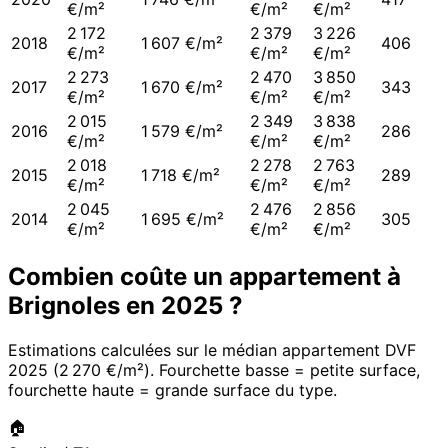
€/m²
€/m²
€/m²
2 172
2 379
3 226
2018
1 607 €/m²
406
€/m²
€/m²
€/m²
2 273
2 470
3 850
2017
1 670 €/m²
343
€/m²
€/m²
€/m²
2 015
2 349
3 838
2016
1 579 €/m²
286
€/m²
€/m²
€/m²
2 018
2 278
2 763
2015
1 718 €/m²
289
€/m²
€/m²
€/m²
2 045
2 476
2 856
2014
1 695 €/m²
305
€/m²
€/m²
€/m²
Combien coûte un appartement à
Brignoles
en
2025
?
Estimations calculées sur le médian appartement DVF
2025
(
2 270 €/m²
). Fourchette basse = petite surface,
fourchette haute = grande surface du type.
🏠