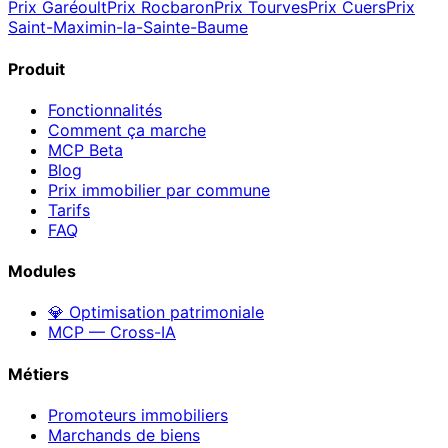
Prix
Garéoult
Prix
Rocbaron
Prix
Tourves
Prix
Cuers
Prix
Saint-Maximin-la-Sainte-Baume
Produit
Fonctionnalités
Comment ça marche
MCP
Beta
Blog
Prix immobilier par commune
Tarifs
FAQ
Modules
💎 Optimisation patrimoniale
MCP — Cross-IA
Métiers
Promoteurs immobiliers
Marchands de biens