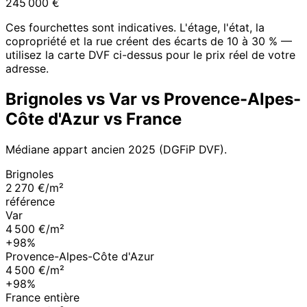
245 000
€
Ces fourchettes sont indicatives. L'étage, l'état, la
copropriété et la rue créent des écarts de 10 à 30 % —
utilisez la carte DVF ci-dessus pour le prix réel de votre
adresse.
Brignoles
vs
Var
vs
Provence-Alpes-
Côte d'Azur
vs France
Médiane appart ancien
2025
(DGFiP DVF).
Brignoles
2 270 €/m²
référence
Var
4 500 €/m²
+98%
Provence-Alpes-Côte d'Azur
4 500 €/m²
+98%
France entière