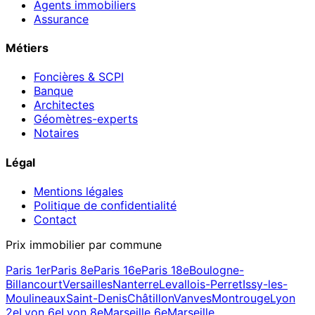
Agents immobiliers
Assurance
Métiers
Foncières & SCPI
Banque
Architectes
Géomètres-experts
Notaires
Légal
Mentions légales
Politique de confidentialité
Contact
Prix immobilier par commune
Paris 1er
Paris 8e
Paris 16e
Paris 18e
Boulogne-
Billancourt
Versailles
Nanterre
Levallois-Perret
Issy-les-
Moulineaux
Saint-Denis
Châtillon
Vanves
Montrouge
Lyon
2e
Lyon 6e
Lyon 8e
Marseille 6e
Marseille