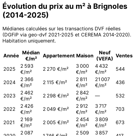
Évolution du prix au m² à
Brignoles
(
2014
-
2025
)
Médianes calculées sur les transactions DVF réelles
(DGFiP via geo-dvf 2021-
2025
et CEREMA 2014-2020
).
Habitation uniquement.
Médian
Neuf
Année
Appartement
Maison
Ventes
€/m²
(VEFA)
2 593
3 000
4 432
2025
2 270 €/m²
544
€/m²
€/m²
€/m²
2 366
2 811
21 007
2024
2 115 €/m²
436
€/m²
€/m²
€/m²
2 462
2 842
2023
2 298 €/m²
—
532
€/m²
€/m²
2 426
2 912
3 717
2022
2 049 €/m²
703
€/m²
€/m²
€/m²
2 169
2 454
3 809
2021
2 005 €/m²
673
€/m²
€/m²
€/m²
2 087
2 509
3 857
2020
1 746 €/m²
417