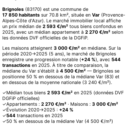
Brignoles
(83170) est une commune de
17 850 habitants
sur 70.8 km², située en
Var
(Provence-
Alpes-Côte d'Azur). Le marché immobilier local affiche
un prix médian de
2 593 €/m²
tous biens confondus en
2025, avec un médian appartement à
2 270 €/m²
selon
les données DVF officielles de la DGFiP.
Les maisons atteignent
3 000 €/m²
en médiane. Sur la
période 2020→2025 (5 ans), le marché de Brignoles
enregistre une progression notable (
+24 %
), avec
544
transactions
en 2025. À titre de comparaison, la
médiane du Var s'établit à
4 500 €/m²
— Brignoles se
positionne 50 % en dessous de la médiane Var (83) et
en dessous de la moyenne nationale (3 240 €/m²).
✓
Médian tous biens
2 593 €/m²
en 2025 (données DVF
DGFiP officielles)
✓
Appartements :
2 270 €/m²
· Maisons :
3 000 €/m²
✓
Évolution 2020→2025 :
+24 %
✓
544
transactions en 2025
✓
50 % en dessous de la médiane Var (4 500 €/m²)