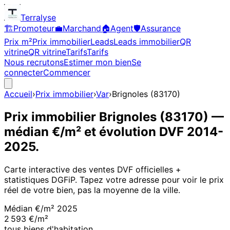
Terralyse
🏗️
Promoteur
💼
Marchand
🏠
Agent
🛡️
Assurance
Prix m²
Prix immobilier
Leads
Leads immobilier
QR
vitrine
QR vitrine
Tarifs
Tarifs
Nous recrutons
Estimer mon bien
Se
connecter
Commencer
Accueil
›
Prix immobilier
›
Var
›
Brignoles
(
83170
)
Prix immobilier
Brignoles
(
83170
)
—
médian €/m² et évolution DVF
2014
-
2025
.
Carte interactive des ventes DVF officielles +
statistiques DGFiP. Tapez votre adresse pour voir le prix
réel de votre bien, pas la moyenne de la ville.
Médian €/m²
2025
2 593 €/m²
tous biens d'habitation