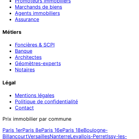
Promoteurs immobiliers
Marchands de biens
Agents immobiliers
Assurance
Métiers
Foncières & SCPI
Banque
Architectes
Géomètres-experts
Notaires
Légal
Mentions légales
Politique de confidentialité
Contact
Prix immobilier par commune
Paris 1er
Paris 8e
Paris 16e
Paris 18e
Boulogne-
Billancourt
Versailles
Nanterre
Levallois-Perret
Issy-les-