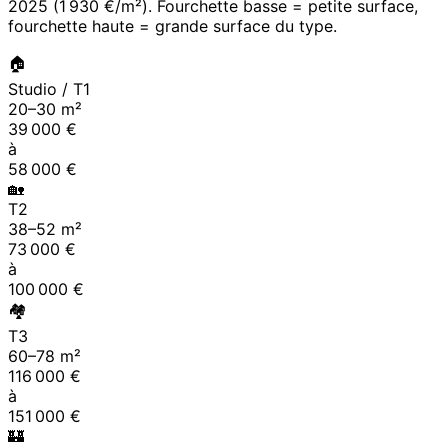
2025
(
1 930 €/m²
). Fourchette basse = petite surface,
fourchette haute = grande surface du type.
🏠
Studio / T1
20
–
30
m²
39 000
€
à
58 000
€
🏡
T2
38
–
52
m²
73 000
€
à
100 000
€
🏘
T3
60
–
78
m²
116 000
€
à
151 000
€
🏰