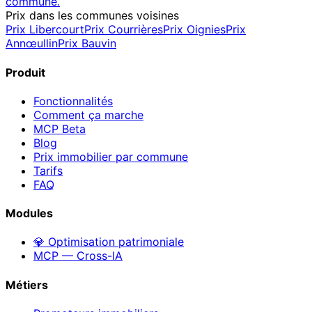
commune.
Prix dans les communes voisines
Prix
Libercourt
Prix
Courrières
Prix
Oignies
Prix
Annœullin
Prix
Bauvin
Produit
Fonctionnalités
Comment ça marche
MCP
Beta
Blog
Prix immobilier par commune
Tarifs
FAQ
Modules
💎 Optimisation patrimoniale
MCP — Cross-IA
Métiers