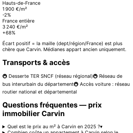
Hauts-de-France
1 900 €/m²
-2%
France entière
3 240 €/m²
+68%
Écart positif = la maille (dept/région/France) est plus
chère que
Carvin
. Médianes appart ancien uniquement.
Transports & accès
🚇
Desserte TER SNCF (réseau régional)
🚇
Réseau de
bus interurbain du département
🚇
Accès voiture : réseau
routier national et départemental
Questions fréquentes — prix
immobilier
Carvin
Quel est le prix au m² à Carvin en 2025 ?
▾
Combien coûte un appartement à Carvin selon le