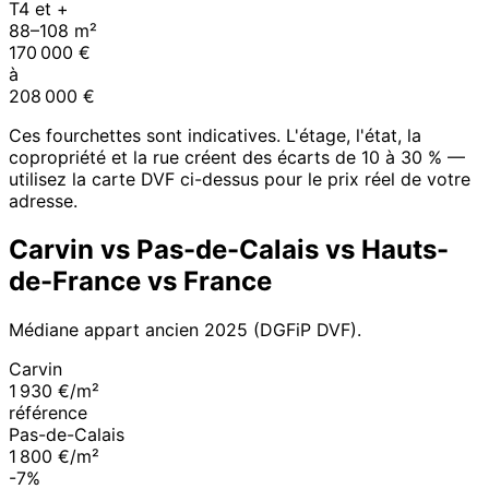
T4 et +
88
–
108
m²
170 000
€
à
208 000
€
Ces fourchettes sont indicatives. L'étage, l'état, la
copropriété et la rue créent des écarts de 10 à 30 % —
utilisez la carte DVF ci-dessus pour le prix réel de votre
adresse.
Carvin
vs
Pas-de-Calais
vs
Hauts-
de-France
vs France
Médiane appart ancien
2025
(DGFiP DVF).
Carvin
1 930 €/m²
référence
Pas-de-Calais
1 800 €/m²
-7%