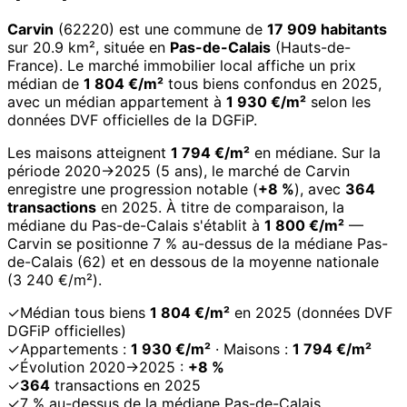
Carvin
(62220) est une commune de
17 909 habitants
sur 20.9 km², située en
Pas-de-Calais
(Hauts-de-
France). Le marché immobilier local affiche un prix
médian de
1 804 €/m²
tous biens confondus en 2025,
avec un médian appartement à
1 930 €/m²
selon les
données DVF officielles de la DGFiP.
Les maisons atteignent
1 794 €/m²
en médiane. Sur la
période 2020→2025 (5 ans), le marché de Carvin
enregistre une progression notable (
+8 %
), avec
364
transactions
en 2025. À titre de comparaison, la
médiane du Pas-de-Calais s'établit à
1 800 €/m²
—
Carvin se positionne 7 % au-dessus de la médiane Pas-
de-Calais (62) et en dessous de la moyenne nationale
(3 240 €/m²).
✓
Médian tous biens
1 804 €/m²
en 2025 (données DVF
DGFiP officielles)
✓
Appartements :
1 930 €/m²
· Maisons :
1 794 €/m²
✓
Évolution 2020→2025 :
+8 %
✓
364
transactions en 2025
✓
7 % au-dessus de la médiane Pas-de-Calais