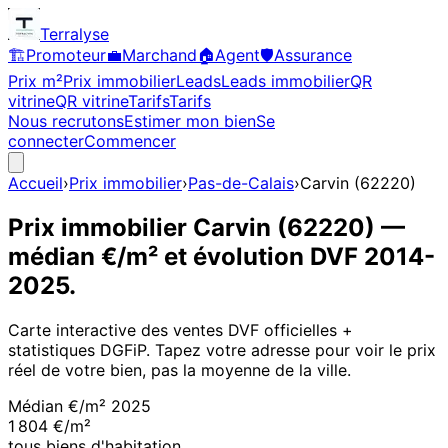
Terralyse
🏗️
Promoteur
💼
Marchand
🏠
Agent
🛡️
Assurance
Prix m²
Prix immobilier
Leads
Leads immobilier
QR
vitrine
QR vitrine
Tarifs
Tarifs
Nous recrutons
Estimer mon bien
Se
connecter
Commencer
Accueil
›
Prix immobilier
›
Pas-de-Calais
›
Carvin
(
62220
)
Prix immobilier
Carvin
(
62220
)
—
médian €/m² et évolution DVF
2014
-
2025
.
Carte interactive des ventes DVF officielles +
statistiques DGFiP. Tapez votre adresse pour voir le prix
réel de votre bien, pas la moyenne de la ville.
Médian €/m²
2025
1 804 €/m²
tous biens d'habitation