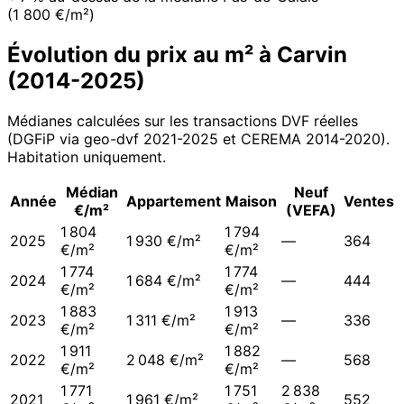
(1 800 €/m²)
Évolution du prix au m² à
Carvin
(
2014
-
2025
)
Médianes calculées sur les transactions DVF réelles
(DGFiP via geo-dvf 2021-
2025
et CEREMA 2014-2020
).
Habitation uniquement.
Médian
Neuf
Année
Appartement
Maison
Ventes
€/m²
(VEFA)
1 804
1 794
2025
1 930 €/m²
—
364
€/m²
€/m²
1 774
1 774
2024
1 684 €/m²
—
444
€/m²
€/m²
1 883
1 913
2023
1 311 €/m²
—
336
€/m²
€/m²
1 911
1 882
2022
2 048 €/m²
—
568
€/m²
€/m²
1 771
1 751
2 838
2021
1 961 €/m²
552