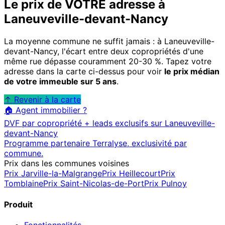
Le prix de VOTRE adresse à
Laneuveville-devant-Nancy
La moyenne commune ne suffit jamais : à
Laneuveville-
devant-Nancy
, l'écart entre deux copropriétés d'une
même rue dépasse couramment 20-30 %. Tapez votre
adresse dans la carte ci-dessus pour voir
le prix médian
de votre immeuble sur 5 ans
.
↑ Revenir à la carte
🏠 Agent immobilier ?
DVF par copropriété + leads exclusifs sur
Laneuveville-
devant-Nancy
Programme partenaire Terralyse, exclusivité par
commune.
Prix dans les communes voisines
Prix
Jarville-la-Malgrange
Prix
Heillecourt
Prix
Tomblaine
Prix
Saint-Nicolas-de-Port
Prix
Pulnoy
Produit
Fonctionnalités