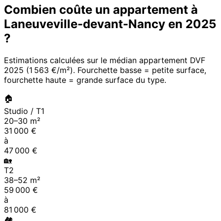
Combien coûte un appartement à
Laneuveville-devant-Nancy
en
2025
?
Estimations calculées sur le médian appartement DVF
2025
(
1 563 €/m²
). Fourchette basse = petite surface,
fourchette haute = grande surface du type.
🏠
Studio / T1
20
–
30
m²
31 000
€
à
47 000
€
🏡
T2
38
–
52
m²
59 000
€
à
81 000
€
🏘