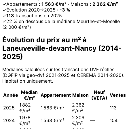
✓
Appartements :
1 563 €/m²
· Maisons :
2 362 €/m²
✓
Évolution 2020→2025 :
-3 %
✓
113
transactions en 2025
✓
22 % en dessous de la médiane Meurthe-et-Moselle
(2 000 €/m²)
Évolution du prix au m² à
Laneuveville-devant-Nancy
(
2014
-
2025
)
Médianes calculées sur les transactions DVF réelles
(DGFiP via geo-dvf 2021-
2025
et CEREMA 2014-2020
).
Habitation uniquement.
Médian
Neuf
Année
Appartement
Maison
Ventes
€/m²
(VEFA)
1 882
2 362
2025
1 563 €/m²
—
113
€/m²
€/m²
1 978
2 306
2024
1 563 €/m²
—
104
€/m²
€/m²