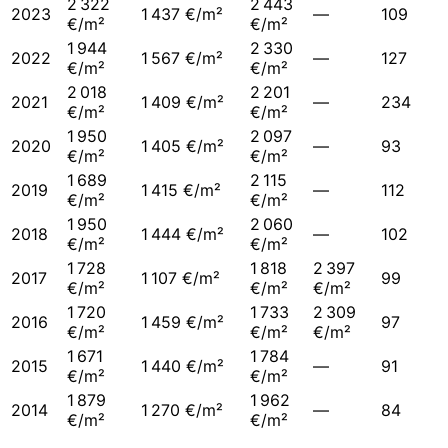
2 322
2 443
2023
1 437 €/m²
—
109
€/m²
€/m²
1 944
2 330
2022
1 567 €/m²
—
127
€/m²
€/m²
2 018
2 201
2021
1 409 €/m²
—
234
€/m²
€/m²
1 950
2 097
2020
1 405 €/m²
—
93
€/m²
€/m²
1 689
2 115
2019
1 415 €/m²
—
112
€/m²
€/m²
1 950
2 060
2018
1 444 €/m²
—
102
€/m²
€/m²
1 728
1 818
2 397
2017
1 107 €/m²
99
€/m²
€/m²
€/m²
1 720
1 733
2 309
2016
1 459 €/m²
97
€/m²
€/m²
€/m²
1 671
1 784
2015
1 440 €/m²
—
91
€/m²
€/m²
1 879
1 962
2014
1 270 €/m²
—
84
€/m²
€/m²