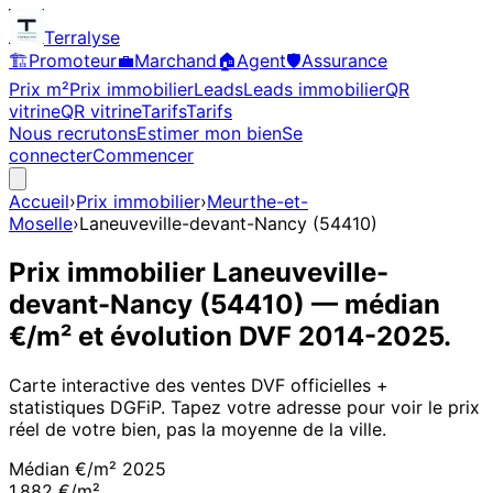
Terralyse
🏗️
Promoteur
💼
Marchand
🏠
Agent
🛡️
Assurance
Prix m²
Prix immobilier
Leads
Leads immobilier
QR
vitrine
QR vitrine
Tarifs
Tarifs
Nous recrutons
Estimer mon bien
Se
connecter
Commencer
Accueil
›
Prix immobilier
›
Meurthe-et-
Moselle
›
Laneuveville-devant-Nancy
(
54410
)
Prix immobilier
Laneuveville-
devant-Nancy
(
54410
)
— médian
€/m² et évolution DVF
2014
-
2025
.
Carte interactive des ventes DVF officielles +
statistiques DGFiP. Tapez votre adresse pour voir le prix
réel de votre bien, pas la moyenne de la ville.
Médian €/m²
2025
1 882 €/m²