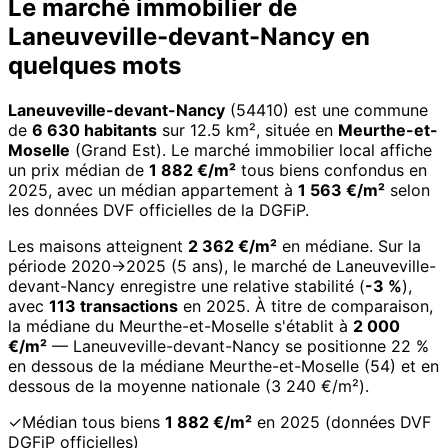
Le marché immobilier de
Laneuveville-devant-Nancy en
quelques mots
Laneuveville-devant-Nancy
(54410) est une commune
de
6 630 habitants
sur 12.5 km², située en
Meurthe-et-
Moselle
(Grand Est). Le marché immobilier local affiche
un prix médian de
1 882 €/m²
tous biens confondus en
2025, avec un médian appartement à
1 563 €/m²
selon
les données DVF officielles de la DGFiP.
Les maisons atteignent
2 362 €/m²
en médiane. Sur la
période 2020→2025 (5 ans), le marché de Laneuveville-
devant-Nancy enregistre une relative stabilité (
-3 %
),
avec
113 transactions
en 2025. À titre de comparaison,
la médiane du Meurthe-et-Moselle s'établit à
2 000
€/m²
— Laneuveville-devant-Nancy se positionne 22 %
en dessous de la médiane Meurthe-et-Moselle (54) et en
dessous de la moyenne nationale (3 240 €/m²).
✓
Médian tous biens
1 882 €/m²
en 2025 (données DVF
DGFiP officielles)