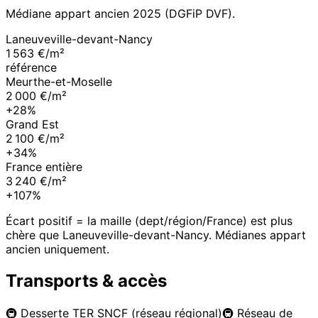
Médiane appart ancien
2025
(DGFiP DVF).
Laneuveville-devant-Nancy
1 563 €/m²
référence
Meurthe-et-Moselle
2 000 €/m²
+28%
Grand Est
2 100 €/m²
+34%
France entière
3 240 €/m²
+107%
Écart positif = la maille (dept/région/France) est plus
chère que
Laneuveville-devant-Nancy
. Médianes appart
ancien uniquement.
Transports & accès
🚇
Desserte TER SNCF (réseau régional)
🚇
Réseau de