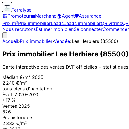
Terralyse
🏗️
Promoteur
💼
Marchand
🏠
Agent
🛡️
Assurance
Prix m²
Prix immobilier
Leads
Leads immobilier
QR vitrine
QR 
Nous recrutons
Estimer mon bien
Se connecter
Commencer
Accueil
›
Prix immobilier
›
Vendée
›
Les Herbiers
(
85500
)
Prix immobilier
Les Herbiers
(
85500
Carte interactive des ventes DVF officielles + statistiques
Médian €/m²
2025
2 240 €/m²
tous biens d'habitation
Évol.
2020
–
2025
+
17
%
Ventes
2025
526
Pic historique
2 333 €/m²
en
2023