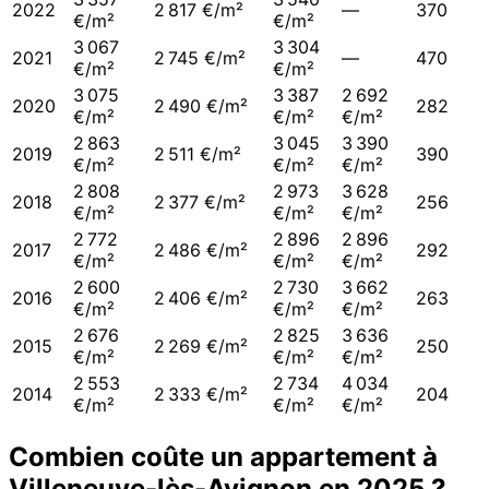
2022
2 817 €/m²
—
370
€/m²
€/m²
3 067
3 304
2021
2 745 €/m²
—
470
€/m²
€/m²
3 075
3 387
2 692
2020
2 490 €/m²
282
€/m²
€/m²
€/m²
2 863
3 045
3 390
2019
2 511 €/m²
390
€/m²
€/m²
€/m²
2 808
2 973
3 628
2018
2 377 €/m²
256
€/m²
€/m²
€/m²
2 772
2 896
2 896
2017
2 486 €/m²
292
€/m²
€/m²
€/m²
2 600
2 730
3 662
2016
2 406 €/m²
263
€/m²
€/m²
€/m²
2 676
2 825
3 636
2015
2 269 €/m²
250
€/m²
€/m²
€/m²
2 553
2 734
4 034
2014
2 333 €/m²
204
€/m²
€/m²
€/m²
Combien coûte un appartement à
Villeneuve-lès-Avignon
en
2025
?