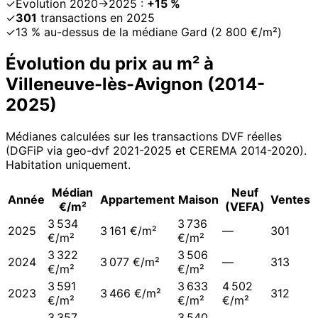
✓
Évolution 2020→2025 :
+15 %
✓
301
transactions en 2025
✓
13 % au-dessus de la médiane Gard (2 800 €/m²)
Évolution du prix au m² à
Villeneuve-lès-Avignon
(
2014
-
2025
)
Médianes calculées sur les transactions DVF réelles
(DGFiP via geo-dvf 2021-
2025
et CEREMA 2014-2020
).
Habitation uniquement.
Médian
Neuf
Année
Appartement
Maison
Ventes
€/m²
(VEFA)
3 534
3 736
2025
3 161 €/m²
—
301
€/m²
€/m²
3 322
3 506
2024
3 077 €/m²
—
313
€/m²
€/m²
3 591
3 633
4 502
2023
3 466 €/m²
312
€/m²
€/m²
€/m²
3 357
3 540