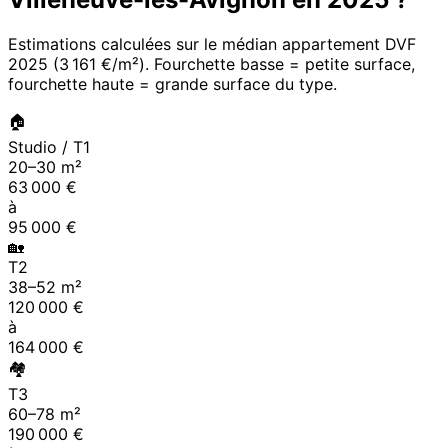
Estimations calculées sur le médian appartement DVF
2025
(
3 161 €/m²
). Fourchette basse = petite surface,
fourchette haute = grande surface du type.
🏠
Studio / T1
20
–
30
m²
63 000
€
à
95 000
€
🏡
T2
38
–
52
m²
120 000
€
à
164 000
€
🏘
T3
60
–
78
m²
190 000
€