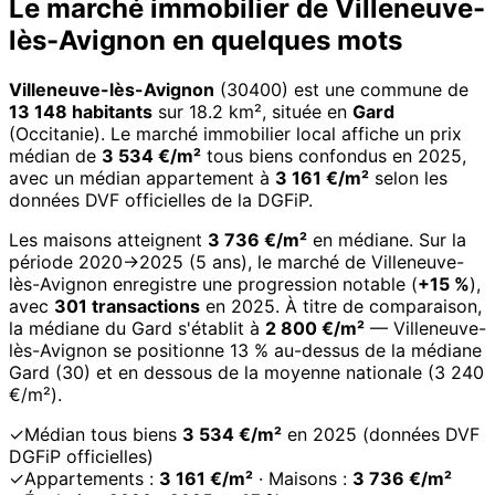
Le marché immobilier de Villeneuve-
lès-Avignon en quelques mots
Villeneuve-lès-Avignon
(30400) est une commune de
13 148 habitants
sur 18.2 km², située en
Gard
(Occitanie). Le marché immobilier local affiche un prix
médian de
3 534 €/m²
tous biens confondus en 2025,
avec un médian appartement à
3 161 €/m²
selon les
données DVF officielles de la DGFiP.
Les maisons atteignent
3 736 €/m²
en médiane. Sur la
période 2020→2025 (5 ans), le marché de Villeneuve-
lès-Avignon enregistre une progression notable (
+15 %
),
avec
301 transactions
en 2025. À titre de comparaison,
la médiane du Gard s'établit à
2 800 €/m²
— Villeneuve-
lès-Avignon se positionne 13 % au-dessus de la médiane
Gard (30) et en dessous de la moyenne nationale (3 240
€/m²).
✓
Médian tous biens
3 534 €/m²
en 2025 (données DVF
DGFiP officielles)
✓
Appartements :
3 161 €/m²
· Maisons :
3 736 €/m²