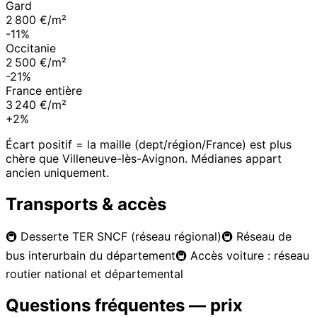
Gard
2 800 €/m²
-11%
Occitanie
2 500 €/m²
-21%
France entière
3 240 €/m²
+2%
Écart positif = la maille (dept/région/France) est plus
chère que
Villeneuve-lès-Avignon
. Médianes appart
ancien uniquement.
Transports & accès
🚇
Desserte TER SNCF (réseau régional)
🚇
Réseau de
bus interurbain du département
🚇
Accès voiture : réseau
routier national et départemental
Questions fréquentes — prix