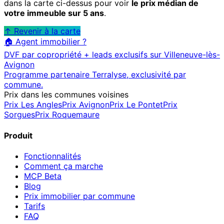
dans la carte ci-dessus pour voir
le prix médian de
votre immeuble sur 5 ans
.
↑ Revenir à la carte
🏠 Agent immobilier ?
DVF par copropriété + leads exclusifs sur
Villeneuve-lès-
Avignon
Programme partenaire Terralyse, exclusivité par
commune.
Prix dans les communes voisines
Prix
Les Angles
Prix
Avignon
Prix
Le Pontet
Prix
Sorgues
Prix
Roquemaure
Produit
Fonctionnalités
Comment ça marche
MCP
Beta
Blog
Prix immobilier par commune
Tarifs
FAQ