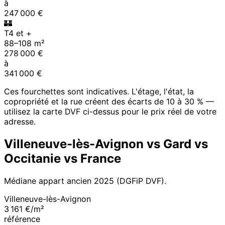
à
247 000
€
🏰
T4 et +
88
–
108
m²
278 000
€
à
341 000
€
Ces fourchettes sont indicatives. L'étage, l'état, la
copropriété et la rue créent des écarts de 10 à 30 % —
utilisez la carte DVF ci-dessus pour le prix réel de votre
adresse.
Villeneuve-lès-Avignon
vs
Gard
vs
Occitanie
vs France
Médiane appart ancien
2025
(DGFiP DVF).
Villeneuve-lès-Avignon
3 161 €/m²
référence