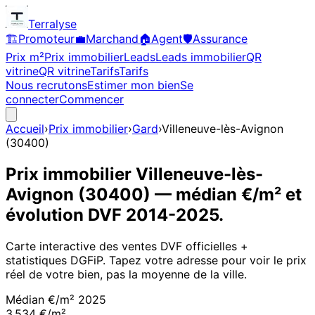
Terralyse
🏗️
Promoteur
💼
Marchand
🏠
Agent
🛡️
Assurance
Prix m²
Prix immobilier
Leads
Leads immobilier
QR
vitrine
QR vitrine
Tarifs
Tarifs
Nous recrutons
Estimer mon bien
Se
connecter
Commencer
Accueil
›
Prix immobilier
›
Gard
›
Villeneuve-lès-Avignon
(
30400
)
Prix immobilier
Villeneuve-lès-
Avignon
(
30400
)
— médian €/m² et
évolution DVF
2014
-
2025
.
Carte interactive des ventes DVF officielles +
statistiques DGFiP. Tapez votre adresse pour voir le prix
réel de votre bien, pas la moyenne de la ville.
Médian €/m²
2025
3 534 €/m²