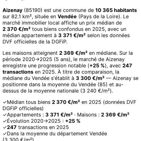
Aizenay
(85190) est une commune de
10 365 habitants
sur 82.1 km², située en
Vendée
(Pays de la Loire). Le
marché immobilier local affiche un prix médian de
2 370 €/m²
tous biens confondus en 2025, avec un
médian appartement à
3 371 €/m²
selon les données
DVF officielles de la DGFiP.
Les maisons atteignent
2 369 €/m²
en médiane. Sur la
période 2020→2025 (5 ans), le marché de Aizenay
enregistre une progression notable (
+25 %
), avec
247
transactions
en 2025. À titre de comparaison, la
médiane du Vendée s'établit à
3 300 €/m²
— Aizenay se
positionne dans la moyenne du Vendée (85) et au-
dessus de la moyenne nationale (3 240 €/m²).
✓
Médian tous biens
2 370 €/m²
en 2025 (données DVF
DGFiP officielles)
✓
Appartements :
3 371 €/m²
· Maisons :
2 369 €/m²
✓
Évolution 2020→2025 :
+25 %
✓
247
transactions en 2025
✓
Dans la moyenne du département Vendée
(3 300 €/m²)