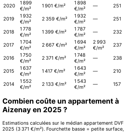
1 899
1 898
2020
1 901 €/m²
—
251
€/m²
€/m²
1 932
1 932
2019
2 359 €/m²
—
251
€/m²
€/m²
1 778
1 787
2018
1 399 €/m²
—
232
€/m²
€/m²
1 704
1 694
2 993
2017
2 667 €/m²
237
€/m²
€/m²
€/m²
1 750
1 748
2016
2 371 €/m²
—
238
€/m²
€/m²
1 637
1 643
2015
1 417 €/m²
—
210
€/m²
€/m²
1 552
1 543
2014
2 133 €/m²
—
157
€/m²
€/m²
Combien coûte un appartement à
Aizenay
en
2025
?
Estimations calculées sur le médian appartement DVF
2025
(
3 371 €/m²
). Fourchette basse = petite surface,