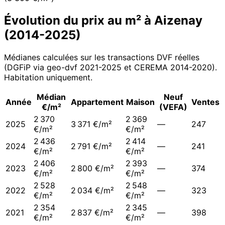
Évolution du prix au m² à
Aizenay
(
2014
-
2025
)
Médianes calculées sur les transactions DVF réelles
(DGFiP via geo-dvf 2021-
2025
et CEREMA 2014-2020
).
Habitation uniquement.
Médian
Neuf
Année
Appartement
Maison
Ventes
€/m²
(VEFA)
2 370
2 369
2025
3 371 €/m²
—
247
€/m²
€/m²
2 436
2 414
2024
2 791 €/m²
—
241
€/m²
€/m²
2 406
2 393
2023
2 800 €/m²
—
374
€/m²
€/m²
2 528
2 548
2022
2 034 €/m²
—
323
€/m²
€/m²
2 354
2 345
2021
2 837 €/m²
—
398
€/m²
€/m²