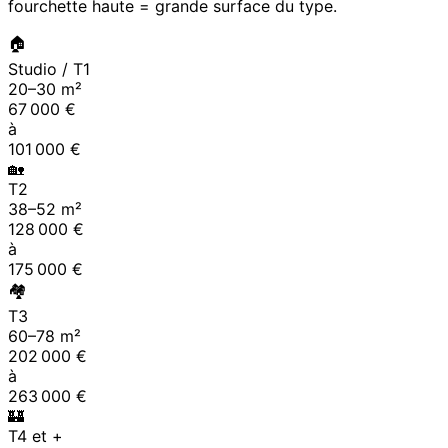
fourchette haute = grande surface du type.
🏠
Studio / T1
20
–
30
m²
67 000
€
à
101 000
€
🏡
T2
38
–
52
m²
128 000
€
à
175 000
€
🏘
T3
60
–
78
m²
202 000
€
à
263 000
€
🏰
T4 et +