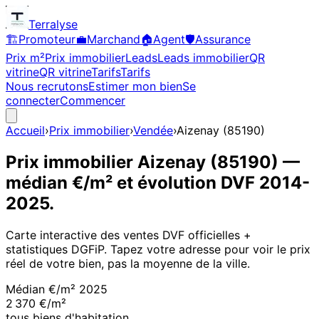
Terralyse
🏗️
Promoteur
💼
Marchand
🏠
Agent
🛡️
Assurance
Prix m²
Prix immobilier
Leads
Leads immobilier
QR
vitrine
QR vitrine
Tarifs
Tarifs
Nous recrutons
Estimer mon bien
Se
connecter
Commencer
Accueil
›
Prix immobilier
›
Vendée
›
Aizenay
(
85190
)
Prix immobilier
Aizenay
(
85190
)
—
médian €/m² et évolution DVF
2014
-
2025
.
Carte interactive des ventes DVF officielles +
statistiques DGFiP. Tapez votre adresse pour voir le prix
réel de votre bien, pas la moyenne de la ville.
Médian €/m²
2025
2 370 €/m²
tous biens d'habitation