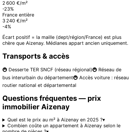
2 600 €/m²
-23%
France entière
3 240 €/m²
-4%
Écart positif = la maille (dept/région/France) est plus
chère que
Aizenay
. Médianes appart ancien uniquement.
Transports & accès
🚇
Desserte TER SNCF (réseau régional)
🚇
Réseau de
bus interurbain du département
🚇
Accès voiture : réseau
routier national et départemental
Questions fréquentes — prix
immobilier
Aizenay
Quel est le prix au m² à Aizenay en 2025 ?
▾
Combien coûte un appartement à Aizenay selon le
nombre de pièces ?
▾