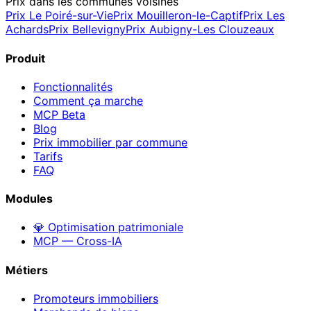
Prix dans les communes voisines
Prix
Le Poiré-sur-Vie
Prix
Mouilleron-le-Captif
Prix
Les
Achards
Prix
Bellevigny
Prix
Aubigny-Les Clouzeaux
Produit
Fonctionnalités
Comment ça marche
MCP
Beta
Blog
Prix immobilier par commune
Tarifs
FAQ
Modules
💎 Optimisation patrimoniale
MCP — Cross-IA
Métiers
Promoteurs immobiliers