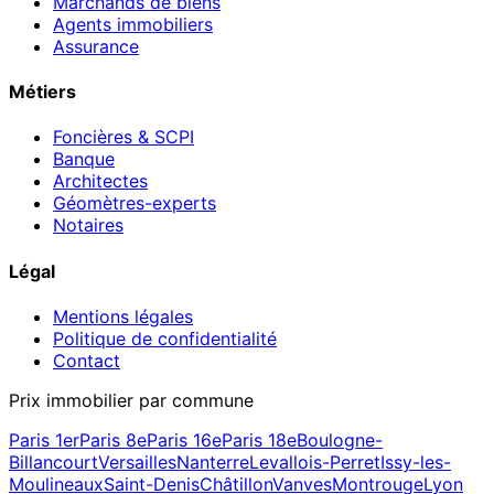
Marchands de biens
Agents immobiliers
Assurance
Métiers
Foncières & SCPI
Banque
Architectes
Géomètres-experts
Notaires
Légal
Mentions légales
Politique de confidentialité
Contact
Prix immobilier par commune
Paris 1er
Paris 8e
Paris 16e
Paris 18e
Boulogne-
Billancourt
Versailles
Nanterre
Levallois-Perret
Issy-les-
Moulineaux
Saint-Denis
Châtillon
Vanves
Montrouge
Lyon