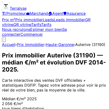
Terralyse
🏗️
Promoteur
💼
Marchand
🏠
Agent
🛡️
Assurance
Prix m²
Prix immobilier
Leads
Leads immobilier
QR
vitrine
QR vitrine
Tarifs
Tarifs
Nous recrutons
Estimer mon bien
Se
connecter
Commencer
Accueil
›
Prix immobilier
›
Haute-Garonne
›
Auterive
(
31190
)
Prix immobilier
Auterive
(
31190
)
—
médian €/m² et évolution DVF
2014
-
2025
.
Carte interactive des ventes DVF officielles +
statistiques DGFiP. Tapez votre adresse pour voir le prix
réel de votre bien, pas la moyenne de la ville.
Médian €/m²
2025
2 056 €/m²
tous biens d'habitation