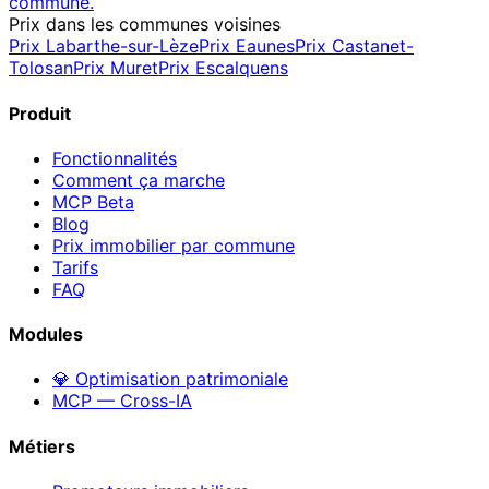
commune.
Prix dans les communes voisines
Prix
Labarthe-sur-Lèze
Prix
Eaunes
Prix
Castanet-
Tolosan
Prix
Muret
Prix
Escalquens
Produit
Fonctionnalités
Comment ça marche
MCP
Beta
Blog
Prix immobilier par commune
Tarifs
FAQ
Modules
💎 Optimisation patrimoniale
MCP — Cross-IA
Métiers