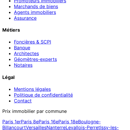
Promoteurs immobiliers
Marchands de biens
Agents immobiliers
Assurance
Métiers
Foncières & SCPI
Banque
Architectes
Géomètres-experts
Notaires
Légal
Mentions légales
Politique de confidentialité
Contact
Prix immobilier par commune
Paris 1er
Paris 8e
Paris 16e
Paris 18e
Boulogne-
Billancourt
Versailles
Nanterre
Levallois-Perret
Issy-les-