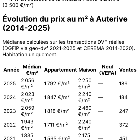
(3 500 €/m²)
Évolution du prix au m² à
Auterive
(
2014
-
2025
)
Médianes calculées sur les transactions DVF réelles
(DGFiP via geo-dvf 2021-
2025
et CEREMA 2014-2020
).
Habitation uniquement.
Médian
Neuf
Année
Appartement
Maison
Ventes
€/m²
(VEFA)
2 056
2 250
2025
1 792 €/m²
—
186
€/m²
€/m²
2 023
2 240
2024
1 847 €/m²
—
184
€/m²
€/m²
2 059
2 460
2023
1 818 €/m²
—
247
€/m²
€/m²
1 943
2 240
2022
1 711 €/m²
—
372
€/m²
€/m²
1 835
2 175
2021
1 565 €/m²
—
451