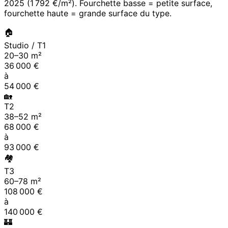
2025
(
1 792 €/m²
). Fourchette basse = petite surface,
fourchette haute = grande surface du type.
🏠
Studio / T1
20
–
30
m²
36 000
€
à
54 000
€
🏡
T2
38
–
52
m²
68 000
€
à
93 000
€
🏘
T3
60
–
78
m²
108 000
€
à
140 000
€
🏰