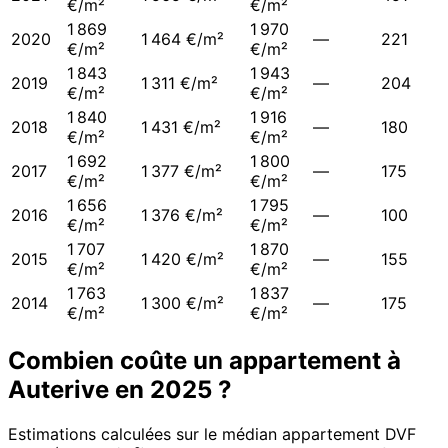
€/m²
€/m²
1 869
1 970
2020
1 464 €/m²
—
221
€/m²
€/m²
1 843
1 943
2019
1 311 €/m²
—
204
€/m²
€/m²
1 840
1 916
2018
1 431 €/m²
—
180
€/m²
€/m²
1 692
1 800
2017
1 377 €/m²
—
175
€/m²
€/m²
1 656
1 795
2016
1 376 €/m²
—
100
€/m²
€/m²
1 707
1 870
2015
1 420 €/m²
—
155
€/m²
€/m²
1 763
1 837
2014
1 300 €/m²
—
175
€/m²
€/m²
Combien coûte un appartement à
Auterive
en
2025
?
Estimations calculées sur le médian appartement DVF