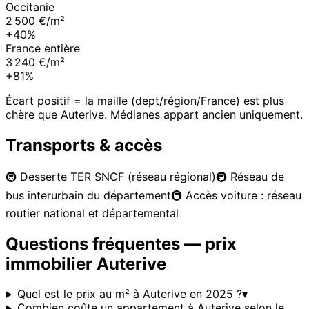
Occitanie
2 500 €/m²
+40%
France entière
3 240 €/m²
+81%
Écart positif = la maille (dept/région/France) est plus
chère que
Auterive
. Médianes appart ancien uniquement.
Transports & accès
🚇
Desserte TER SNCF (réseau régional)
🚇
Réseau de
bus interurbain du département
🚇
Accès voiture : réseau
routier national et départemental
Questions fréquentes — prix
immobilier
Auterive
Quel est le prix au m² à Auterive en 2025 ?
▾
Combien coûte un appartement à Auterive selon le