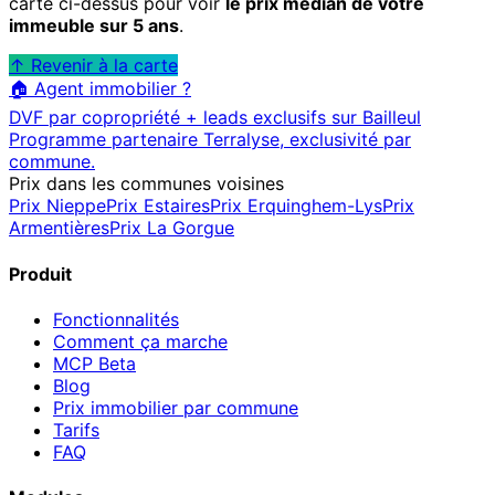
carte ci-dessus pour voir
le prix médian de votre
immeuble sur 5 ans
.
↑ Revenir à la carte
🏠 Agent immobilier ?
DVF par copropriété + leads exclusifs sur
Bailleul
Programme partenaire Terralyse, exclusivité par
commune.
Prix dans les communes voisines
Prix
Nieppe
Prix
Estaires
Prix
Erquinghem-Lys
Prix
Armentières
Prix
La Gorgue
Produit
Fonctionnalités
Comment ça marche
MCP
Beta
Blog
Prix immobilier par commune
Tarifs
FAQ