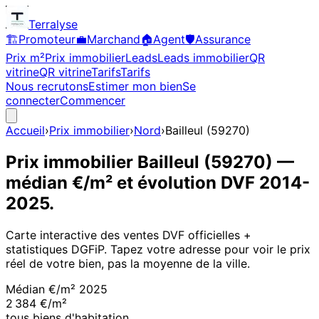
Terralyse
🏗️
Promoteur
💼
Marchand
🏠
Agent
🛡️
Assurance
Prix m²
Prix immobilier
Leads
Leads immobilier
QR
vitrine
QR vitrine
Tarifs
Tarifs
Nous recrutons
Estimer mon bien
Se
connecter
Commencer
Accueil
›
Prix immobilier
›
Nord
›
Bailleul
(
59270
)
Prix immobilier
Bailleul
(
59270
)
—
médian €/m² et évolution DVF
2014
-
2025
.
Carte interactive des ventes DVF officielles +
statistiques DGFiP. Tapez votre adresse pour voir le prix
réel de votre bien, pas la moyenne de la ville.
Médian €/m²
2025
2 384 €/m²
tous biens d'habitation