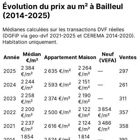
Évolution du prix au m² à
Bailleul
(
2014
-
2025
)
Médianes calculées sur les transactions DVF réelles
(DGFiP via geo-dvf 2021-
2025
et CEREMA 2014-2020
).
Habitation uniquement.
Médian
Neuf
Année
Appartement
Maison
Ventes
€/m²
(VEFA)
2 384
2 264
2025
2 635 €/m²
—
297
€/m²
€/m²
2 244
2 151
2024
2 593 €/m²
—
261
€/m²
€/m²
2 258
2 190
2023
2 374 €/m²
—
311
€/m²
€/m²
2 200
2 122
3 854
2022
2 500 €/m²
357
€/m²
€/m²
€/m²
2 237
2 124
3 486
2021
2 616 €/m²
358
€/m²
€/m²
€/m²
1 854
1 814
2014
2 574 €/m²
—
190