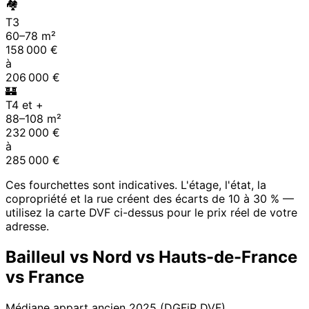
🏘
T3
60
–
78
m²
158 000
€
à
206 000
€
🏰
T4 et +
88
–
108
m²
232 000
€
à
285 000
€
Ces fourchettes sont indicatives. L'étage, l'état, la
copropriété et la rue créent des écarts de 10 à 30 % —
utilisez la carte DVF ci-dessus pour le prix réel de votre
adresse.
Bailleul
vs
Nord
vs
Hauts-de-France
vs France
Médiane appart ancien
2025
(DGFiP DVF).