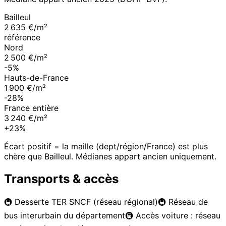
Bailleul
2 635 €/m²
référence
Nord
2 500 €/m²
-5%
Hauts-de-France
1 900 €/m²
-28%
France entière
3 240 €/m²
+23%
Écart positif = la maille (dept/région/France) est plus
chère que
Bailleul
. Médianes appart ancien uniquement.
Transports & accès
🚇
Desserte TER SNCF (réseau régional)
🚇
Réseau de
bus interurbain du département
🚇
Accès voiture : réseau