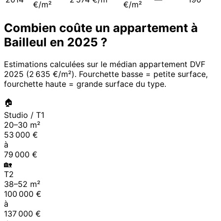
€/m²
€/m²
Combien coûte un appartement à
Bailleul
en
2025
?
Estimations calculées sur le médian appartement DVF
2025
(
2 635 €/m²
). Fourchette basse = petite surface,
fourchette haute = grande surface du type.
🏠
Studio / T1
20
–
30
m²
53 000
€
à
79 000
€
🏡
T2
38
–
52
m²
100 000
€
à
137 000
€