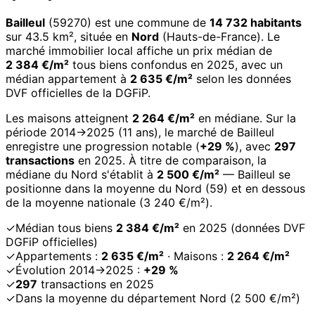
Bailleul
(59270) est une commune de
14 732 habitants
sur 43.5 km², située en
Nord
(Hauts-de-France). Le
marché immobilier local affiche un prix médian de
2 384 €/m²
tous biens confondus en 2025, avec un
médian appartement à
2 635 €/m²
selon les données
DVF officielles de la DGFiP.
Les maisons atteignent
2 264 €/m²
en médiane. Sur la
période 2014→2025 (11 ans), le marché de Bailleul
enregistre une progression notable (
+29 %
), avec
297
transactions
en 2025. À titre de comparaison, la
médiane du Nord s'établit à
2 500 €/m²
— Bailleul se
positionne dans la moyenne du Nord (59) et en dessous
de la moyenne nationale (3 240 €/m²).
✓
Médian tous biens
2 384 €/m²
en 2025 (données DVF
DGFiP officielles)
✓
Appartements :
2 635 €/m²
· Maisons :
2 264 €/m²
✓
Évolution 2014→2025 :
+29 %
✓
297
transactions en 2025
✓
Dans la moyenne du département Nord (2 500 €/m²)