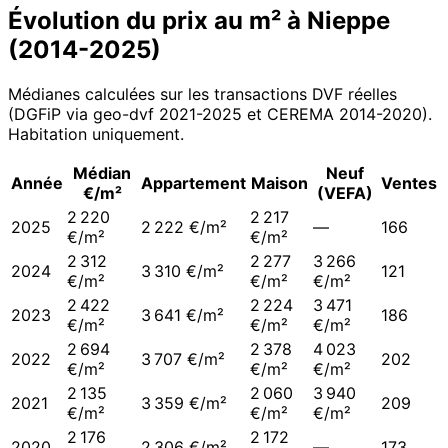
Évolution du prix au m² à
Nieppe
(
2014
-
2025
)
Médianes calculées sur les transactions DVF réelles
(DGFiP via geo-dvf 2021-
2025
et CEREMA 2014-2020
).
Habitation uniquement.
Médian
Neuf
Année
Appartement
Maison
Ventes
€/m²
(VEFA)
2 220
2 217
2025
2 222 €/m²
—
166
€/m²
€/m²
2 312
2 277
3 266
2024
3 310 €/m²
121
€/m²
€/m²
€/m²
2 422
2 224
3 471
2023
3 641 €/m²
186
€/m²
€/m²
€/m²
2 694
2 378
4 023
2022
3 707 €/m²
202
€/m²
€/m²
€/m²
2 135
2 060
3 940
2021
3 359 €/m²
209
€/m²
€/m²
€/m²
2 176
2 172
2020
2 306 €/m²
—
173