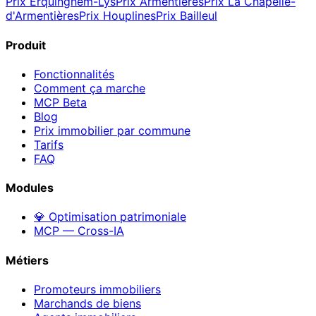
Prix
Erquinghem-Lys
Prix
Armentières
Prix
La Chapelle-
d'Armentières
Prix
Houplines
Prix
Bailleul
Produit
Fonctionnalités
Comment ça marche
MCP
Beta
Blog
Prix immobilier par commune
Tarifs
FAQ
Modules
💎 Optimisation patrimoniale
MCP — Cross-IA
Métiers
Promoteurs immobiliers
Marchands de biens