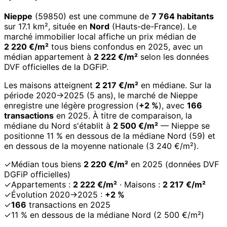
Nieppe
(59850) est une commune de
7 764 habitants
sur 17.1 km², située en
Nord
(Hauts-de-France). Le
marché immobilier local affiche un prix médian de
2 220 €/m²
tous biens confondus en 2025, avec un
médian appartement à
2 222 €/m²
selon les données
DVF officielles de la DGFiP.
Les maisons atteignent
2 217 €/m²
en médiane. Sur la
période 2020→2025 (5 ans), le marché de Nieppe
enregistre une légère progression (
+2 %
), avec
166
transactions
en 2025. À titre de comparaison, la
médiane du Nord s'établit à
2 500 €/m²
— Nieppe se
positionne 11 % en dessous de la médiane Nord (59) et
en dessous de la moyenne nationale (3 240 €/m²).
✓
Médian tous biens
2 220 €/m²
en 2025 (données DVF
DGFiP officielles)
✓
Appartements :
2 222 €/m²
· Maisons :
2 217 €/m²
✓
Évolution 2020→2025 :
+2 %
✓
166
transactions en 2025
✓
11 % en dessous de la médiane Nord (2 500 €/m²)