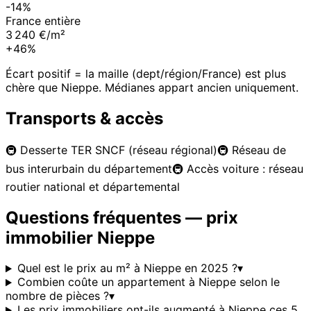
-14%
France entière
3 240 €/m²
+46%
Écart positif = la maille (dept/région/France) est plus
chère que
Nieppe
. Médianes appart ancien uniquement.
Transports & accès
🚇
Desserte TER SNCF (réseau régional)
🚇
Réseau de
bus interurbain du département
🚇
Accès voiture : réseau
routier national et départemental
Questions fréquentes — prix
immobilier
Nieppe
Quel est le prix au m² à Nieppe en 2025 ?
▾
Combien coûte un appartement à Nieppe selon le
nombre de pièces ?
▾
Les prix immobiliers ont-ils augmenté à Nieppe ces 5