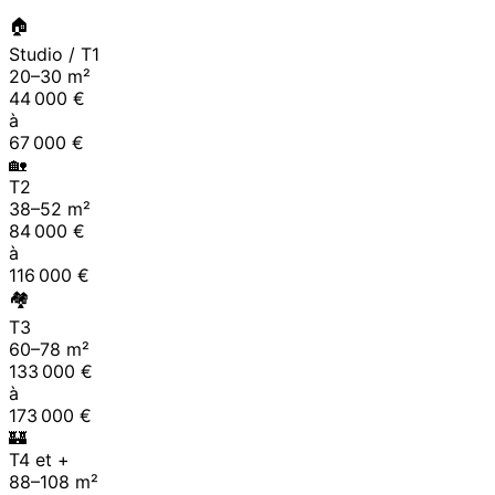
🏠
Studio / T1
20
–
30
m²
44 000
€
à
67 000
€
🏡
T2
38
–
52
m²
84 000
€
à
116 000
€
🏘
T3
60
–
78
m²
133 000
€
à
173 000
€
🏰
T4 et +
88
–
108
m²