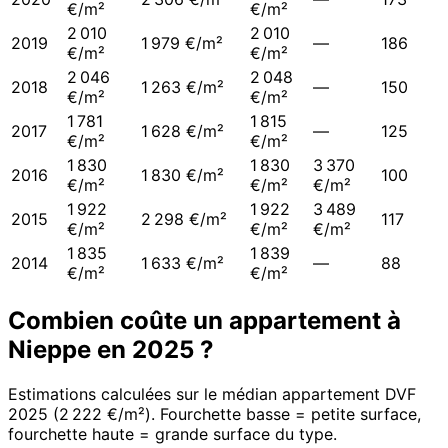
€/m²
€/m²
2 010
2 010
2019
1 979 €/m²
—
186
€/m²
€/m²
2 046
2 048
2018
1 263 €/m²
—
150
€/m²
€/m²
1 781
1 815
2017
1 628 €/m²
—
125
€/m²
€/m²
1 830
1 830
3 370
2016
1 830 €/m²
100
€/m²
€/m²
€/m²
1 922
1 922
3 489
2015
2 298 €/m²
117
€/m²
€/m²
€/m²
1 835
1 839
2014
1 633 €/m²
—
88
€/m²
€/m²
Combien coûte un appartement à
Nieppe
en
2025
?
Estimations calculées sur le médian appartement DVF
2025
(
2 222 €/m²
). Fourchette basse = petite surface,
fourchette haute = grande surface du type.