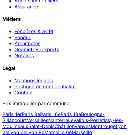
Agents immobiliers
Assurance
Métiers
Foncières & SCPI
Banque
Architectes
Géomètres-experts
Notaires
Légal
Mentions légales
Politique de confidentialité
Contact
Prix immobilier par commune
Paris 1er
Paris 8e
Paris 16e
Paris 18e
Boulogne-
Billancourt
Versailles
Nanterre
Levallois-Perret
Issy-les-
Moulineaux
Saint-Denis
Châtillon
Vanves
Montrouge
Lyon
2e
Lyon 6e
Lyon 8e
Marseille 6e
Marseille