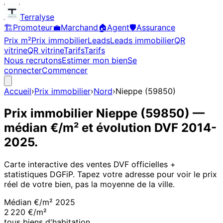
Terralyse
🏗️
Promoteur
💼
Marchand
🏠
Agent
🛡️
Assurance
Prix m²
Prix immobilier
Leads
Leads immobilier
QR
vitrine
QR vitrine
Tarifs
Tarifs
Nous recrutons
Estimer mon bien
Se
connecter
Commencer
Accueil
›
Prix immobilier
›
Nord
›
Nieppe
(
59850
)
Prix immobilier
Nieppe
(
59850
)
—
médian €/m² et évolution DVF
2014
-
2025
.
Carte interactive des ventes DVF officielles +
statistiques DGFiP. Tapez votre adresse pour voir le prix
réel de votre bien, pas la moyenne de la ville.
Médian €/m²
2025
2 220 €/m²
tous biens d'habitation