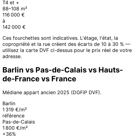
T4 et +
88
–
108
m²
116 000
€
à
142 000
€
Ces fourchettes sont indicatives. L'étage, l'état, la
copropriété et la rue créent des écarts de 10 à 30 % —
utilisez la carte DVF ci-dessus pour le prix réel de votre
adresse.
Barlin
vs
Pas-de-Calais
vs
Hauts-
de-France
vs France
Médiane appart ancien
2025
(DGFiP DVF).
Barlin
1 319 €/m²
référence
Pas-de-Calais
1 800 €/m²
+36%