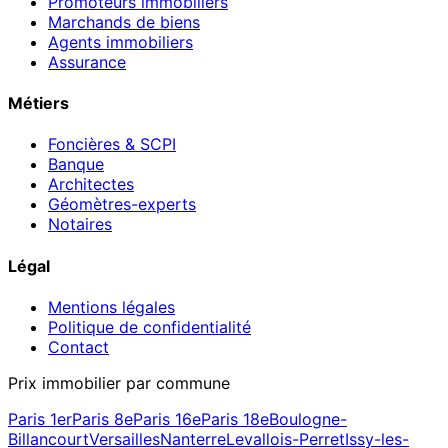
Promoteurs immobiliers
Marchands de biens
Agents immobiliers
Assurance
Métiers
Foncières & SCPI
Banque
Architectes
Géomètres-experts
Notaires
Légal
Mentions légales
Politique de confidentialité
Contact
Prix immobilier par commune
Paris 1er
Paris 8e
Paris 16e
Paris 18e
Boulogne-
Billancourt
Versailles
Nanterre
Levallois-Perret
Issy-les-