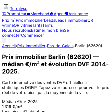
Terralyse
🏗️
Promoteur
💼
Marchand
🏠
Agent
🛡️
Assurance
Prix m²
Prix immobilier
Leads
Leads immobilier
QR
vitrine
QR vitrine
Tarifs
Tarifs
Nous recrutons
Estimer mon bien
Se
connecter
Commencer
Accueil
›
Prix immobilier
›
Pas-de-Calais
›
Barlin
(
62620
)
Prix immobilier
Barlin
(
62620
)
—
médian €/m² et évolution DVF
2014
-
2025
.
Carte interactive des ventes DVF officielles +
statistiques DGFiP. Tapez votre adresse pour voir le prix
réel de votre bien, pas la moyenne de la ville.
Médian €/m²
2025
1 319 €/m²
tous biens d'habitation