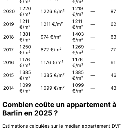
€/m²
€/m²
1 220
1 219
2020
1 226 €/m²
—
87
€/m²
€/m²
1 211
1 211
2019
1 211 €/m²
—
62
€/m²
€/m²
1 381
1 403
2018
974 €/m²
—
63
€/m²
€/m²
1 250
1 269
2017
872 €/m²
—
77
€/m²
€/m²
1 176
1 176
2016
1 176 €/m²
—
61
€/m²
€/m²
1 385
1 385
2015
1 385 €/m²
—
46
€/m²
€/m²
1 099
1 099
2014
1 099 €/m²
—
43
€/m²
€/m²
Combien coûte un appartement à
Barlin
en
2025
?
Estimations calculées sur le médian appartement DVF