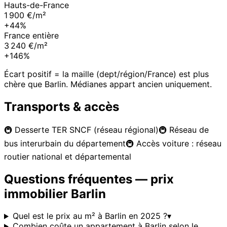
Hauts-de-France
1 900 €/m²
+44%
France entière
3 240 €/m²
+146%
Écart positif = la maille (dept/région/France) est plus
chère que
Barlin
. Médianes appart ancien uniquement.
Transports & accès
🚇
Desserte TER SNCF (réseau régional)
🚇
Réseau de
bus interurbain du département
🚇
Accès voiture : réseau
routier national et départemental
Questions fréquentes — prix
immobilier
Barlin
Quel est le prix au m² à Barlin en 2025 ?
▾
Combien coûte un appartement à Barlin selon le