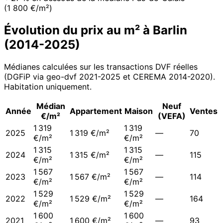
(1 800 €/m²)
Évolution du prix au m² à
Barlin
(
2014
-
2025
)
Médianes calculées sur les transactions DVF réelles
(DGFiP via geo-dvf 2021-
2025
et CEREMA 2014-2020
).
Habitation uniquement.
Médian
Neuf
Année
Appartement
Maison
Ventes
€/m²
(VEFA)
1 319
1 319
2025
1 319 €/m²
—
70
€/m²
€/m²
1 315
1 315
2024
1 315 €/m²
—
115
€/m²
€/m²
1 567
1 567
2023
1 567 €/m²
—
114
€/m²
€/m²
1 529
1 529
2022
1 529 €/m²
—
164
€/m²
€/m²
1 600
1 600
2021
1 600 €/m²
—
93