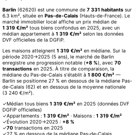
Barlin
(62620) est une commune de
7 331 habitants
sur
6.3 km², située en
Pas-de-Calais
(Hauts-de-France). Le
marché immobilier local affiche un prix médian de
1 319 €/m²
tous biens confondus en 2025, avec un
médian appartement à
1 319 €/m²
selon les données
DVF officielles de la DGFiP.
Les maisons atteignent
1 319 €/m²
en médiane. Sur la
période 2020→2025 (5 ans), le marché de Barlin
enregistre une progression notable (
+8 %
), avec
70
transactions
en 2025. À titre de comparaison, la
médiane du Pas-de-Calais s'établit à
1 800 €/m²
—
Barlin se positionne 27 % en dessous de la médiane Pas-
de-Calais (62) et en dessous de la moyenne nationale
(3 240 €/m²).
✓
Médian tous biens
1 319 €/m²
en 2025 (données DVF
DGFiP officielles)
✓
Appartements :
1 319 €/m²
· Maisons :
1 319 €/m²
✓
Évolution 2020→2025 :
+8 %
✓
70
transactions en 2025
✓
27 % en dessous de la médiane Pas-de-Calais