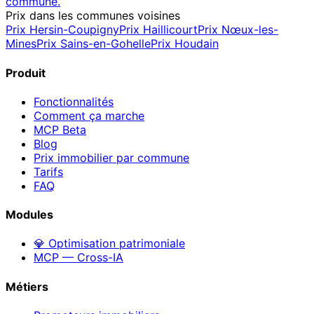
commune.
Prix dans les communes voisines
Prix
Hersin-Coupigny
Prix
Haillicourt
Prix
Nœux-les-
Mines
Prix
Sains-en-Gohelle
Prix
Houdain
Produit
Fonctionnalités
Comment ça marche
MCP
Beta
Blog
Prix immobilier par commune
Tarifs
FAQ
Modules
💎 Optimisation patrimoniale
MCP — Cross-IA
Métiers