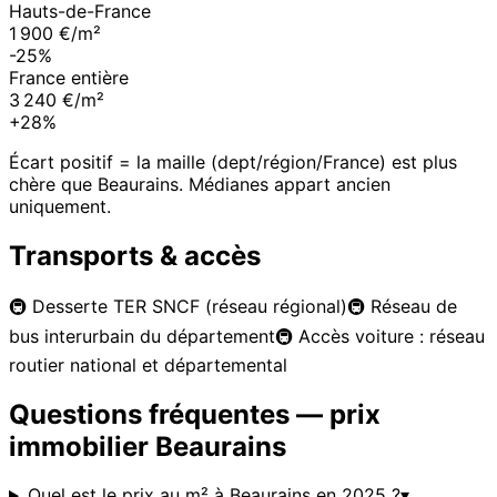
Hauts-de-France
1 900 €/m²
-25%
France entière
3 240 €/m²
+28%
Écart positif = la maille (dept/région/France) est plus
chère que
Beaurains
. Médianes appart ancien
uniquement.
Transports & accès
🚇
Desserte TER SNCF (réseau régional)
🚇
Réseau de
bus interurbain du département
🚇
Accès voiture : réseau
routier national et départemental
Questions fréquentes — prix
immobilier
Beaurains
Quel est le prix au m² à Beaurains en 2025 ?
▾