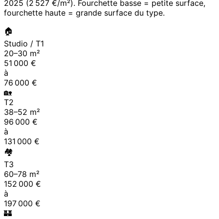
2025
(
2 527 €/m²
). Fourchette basse = petite surface,
fourchette haute = grande surface du type.
🏠
Studio / T1
20
–
30
m²
51 000
€
à
76 000
€
🏡
T2
38
–
52
m²
96 000
€
à
131 000
€
🏘
T3
60
–
78
m²
152 000
€
à
197 000
€
🏰