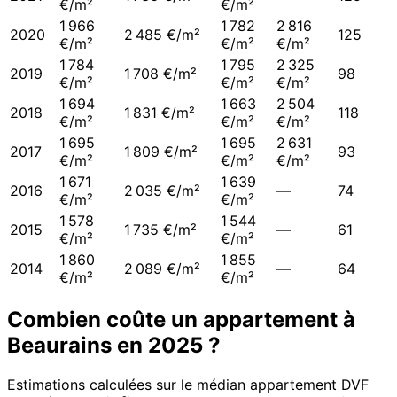
€/m²
€/m²
1 966
1 782
2 816
2020
2 485 €/m²
125
€/m²
€/m²
€/m²
1 784
1 795
2 325
2019
1 708 €/m²
98
€/m²
€/m²
€/m²
1 694
1 663
2 504
2018
1 831 €/m²
118
€/m²
€/m²
€/m²
1 695
1 695
2 631
2017
1 809 €/m²
93
€/m²
€/m²
€/m²
1 671
1 639
2016
2 035 €/m²
—
74
€/m²
€/m²
1 578
1 544
2015
1 735 €/m²
—
61
€/m²
€/m²
1 860
1 855
2014
2 089 €/m²
—
64
€/m²
€/m²
Combien coûte un appartement à
Beaurains
en
2025
?
Estimations calculées sur le médian appartement DVF