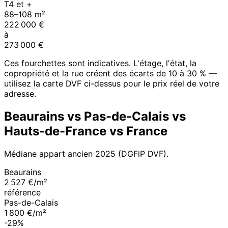
T4 et +
88
–
108
m²
222 000
€
à
273 000
€
Ces fourchettes sont indicatives. L'étage, l'état, la
copropriété et la rue créent des écarts de 10 à 30 % —
utilisez la carte DVF ci-dessus pour le prix réel de votre
adresse.
Beaurains
vs
Pas-de-Calais
vs
Hauts-de-France
vs France
Médiane appart ancien
2025
(DGFiP DVF).
Beaurains
2 527 €/m²
référence
Pas-de-Calais
1 800 €/m²
-29%