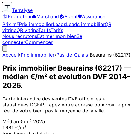
Terralyse
🏗️
Promoteur
💼
Marchand
🏠
Agent
🛡️
Assurance
Prix m²
Prix immobilier
Leads
Leads immobilier
QR
vitrine
QR vitrine
Tarifs
Tarifs
Nous recrutons
Estimer mon bien
Se
connecter
Commencer
Accueil
›
Prix immobilier
›
Pas-de-Calais
›
Beaurains
(
62217
)
Prix immobilier
Beaurains
(
62217
)
—
médian €/m² et évolution DVF
2014
-
2025
.
Carte interactive des ventes DVF officielles +
statistiques DGFiP. Tapez votre adresse pour voir le prix
réel de votre bien, pas la moyenne de la ville.
Médian €/m²
2025
1 981 €/m²
tous biens d'habitation