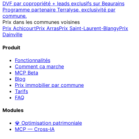
DVF par copropriété + leads exclusifs sur
Beaurains
Programme partenaire Terralyse, exclusivité par
commune.
Prix dans les communes voisines
Prix
Achicourt
Prix
Arras
Prix
Saint-Laurent-Blangy
Prix
Dainville
Produit
Fonctionnalités
Comment ça marche
MCP
Beta
Blog
Prix immobilier par commune
Tarifs
FAQ
Modules
💎 Optimisation patrimoniale
MCP — Cross-IA