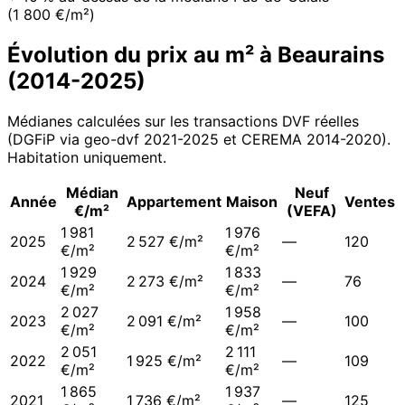
(1 800 €/m²)
Évolution du prix au m² à
Beaurains
(
2014
-
2025
)
Médianes calculées sur les transactions DVF réelles
(DGFiP via geo-dvf 2021-
2025
et CEREMA 2014-2020
).
Habitation uniquement.
Médian
Neuf
Année
Appartement
Maison
Ventes
€/m²
(VEFA)
1 981
1 976
2025
2 527 €/m²
—
120
€/m²
€/m²
1 929
1 833
2024
2 273 €/m²
—
76
€/m²
€/m²
2 027
1 958
2023
2 091 €/m²
—
100
€/m²
€/m²
2 051
2 111
2022
1 925 €/m²
—
109
€/m²
€/m²
1 865
1 937
2021
1 736 €/m²
—
125