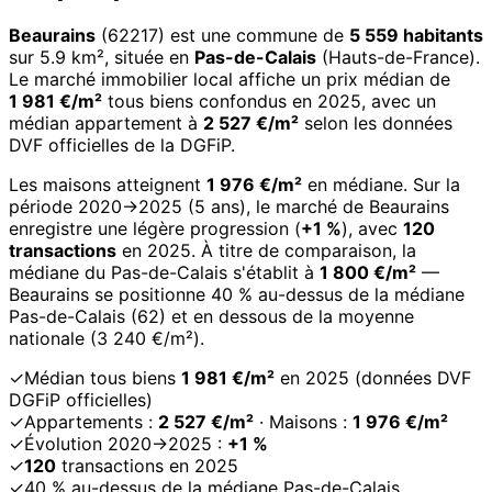
Beaurains
(62217) est une commune de
5 559 habitants
sur 5.9 km², située en
Pas-de-Calais
(Hauts-de-France).
Le marché immobilier local affiche un prix médian de
1 981 €/m²
tous biens confondus en 2025, avec un
médian appartement à
2 527 €/m²
selon les données
DVF officielles de la DGFiP.
Les maisons atteignent
1 976 €/m²
en médiane. Sur la
période 2020→2025 (5 ans), le marché de Beaurains
enregistre une légère progression (
+1 %
), avec
120
transactions
en 2025. À titre de comparaison, la
médiane du Pas-de-Calais s'établit à
1 800 €/m²
—
Beaurains se positionne 40 % au-dessus de la médiane
Pas-de-Calais (62) et en dessous de la moyenne
nationale (3 240 €/m²).
✓
Médian tous biens
1 981 €/m²
en 2025 (données DVF
DGFiP officielles)
✓
Appartements :
2 527 €/m²
· Maisons :
1 976 €/m²
✓
Évolution 2020→2025 :
+1 %
✓
120
transactions en 2025
✓
40 % au-dessus de la médiane Pas-de-Calais