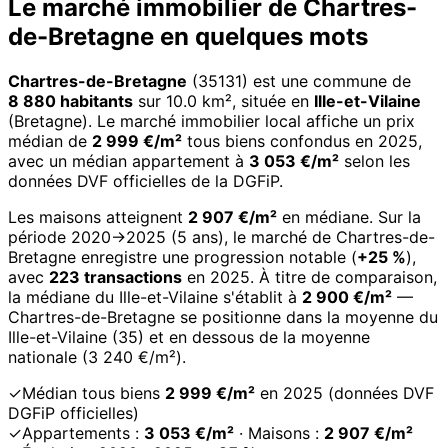
Le marché immobilier de Chartres-
de-Bretagne en quelques mots
Chartres-de-Bretagne
(35131) est une commune de
8 880 habitants
sur 10.0 km², située en
Ille-et-Vilaine
(Bretagne). Le marché immobilier local affiche un prix
médian de
2 999 €/m²
tous biens confondus en 2025,
avec un médian appartement à
3 053 €/m²
selon les
données DVF officielles de la DGFiP.
Les maisons atteignent
2 907 €/m²
en médiane. Sur la
période 2020→2025 (5 ans), le marché de Chartres-de-
Bretagne enregistre une progression notable (
+25 %
),
avec
223 transactions
en 2025. À titre de comparaison,
la médiane du Ille-et-Vilaine s'établit à
2 900 €/m²
—
Chartres-de-Bretagne se positionne dans la moyenne du
Ille-et-Vilaine (35) et en dessous de la moyenne
nationale (3 240 €/m²).
✓
Médian tous biens
2 999 €/m²
en 2025 (données DVF
DGFiP officielles)
✓
Appartements :
3 053 €/m²
· Maisons :
2 907 €/m²