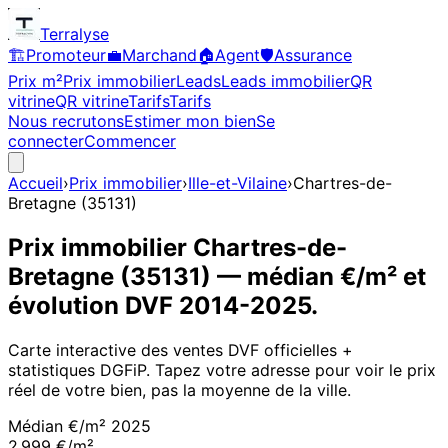
Terralyse
🏗️
Promoteur
💼
Marchand
🏠
Agent
🛡️
Assurance
Prix m²
Prix immobilier
Leads
Leads immobilier
QR
vitrine
QR vitrine
Tarifs
Tarifs
Nous recrutons
Estimer mon bien
Se
connecter
Commencer
Accueil
›
Prix immobilier
›
Ille-et-Vilaine
›
Chartres-de-
Bretagne
(
35131
)
Prix immobilier
Chartres-de-
Bretagne
(
35131
)
— médian €/m² et
évolution DVF
2014
-
2025
.
Carte interactive des ventes DVF officielles +
statistiques DGFiP. Tapez votre adresse pour voir le prix
réel de votre bien, pas la moyenne de la ville.
Médian €/m²
2025
2 999 €/m²