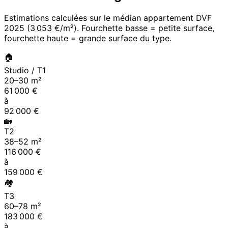
Estimations calculées sur le médian appartement DVF
2025
(
3 053 €/m²
). Fourchette basse = petite surface,
fourchette haute = grande surface du type.
🏠
Studio / T1
20
–
30
m²
61 000
€
à
92 000
€
🏡
T2
38
–
52
m²
116 000
€
à
159 000
€
🏘
T3
60
–
78
m²
183 000
€
à