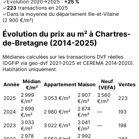
✓
Évolution 2020→2025 :
+25 %
✓
223
transactions en 2025
✓
Dans la moyenne du département Ille-et-Vilaine
(2 900 €/m²)
Évolution du prix au m² à
Chartres-
de-Bretagne
(
2014
-
2025
)
Médianes calculées sur les transactions DVF réelles
(DGFiP via geo-dvf 2021-
2025
et CEREMA 2014-2020
).
Habitation uniquement.
Médian
Neuf
Année
Appartement
Maison
Ventes
€/m²
(VEFA)
2 999
2 907
3 560
2025
3 053 €/m²
223
€/m²
€/m²
€/m²
2 899
2 874
2024
2 980 €/m²
—
193
€/m²
€/m²
3 033
3 041
2023
3 022 €/m²
—
198
€/m²
€/m²
2 978
2 992