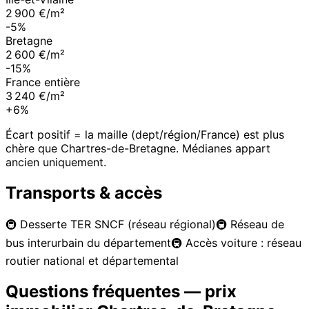
2 900 €/m²
-5%
Bretagne
2 600 €/m²
-15%
France entière
3 240 €/m²
+6%
Écart positif = la maille (dept/région/France) est plus
chère que
Chartres-de-Bretagne
. Médianes appart
ancien uniquement.
Transports & accès
🚇
Desserte TER SNCF (réseau régional)
🚇
Réseau de
bus interurbain du département
🚇
Accès voiture : réseau
routier national et départemental
Questions fréquentes — prix