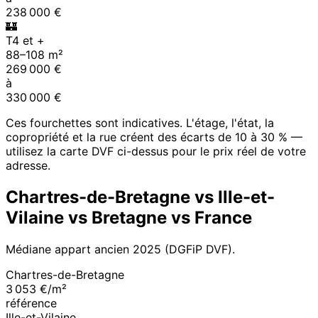
238 000
€
🏰
T4 et +
88
–
108
m²
269 000
€
à
330 000
€
Ces fourchettes sont indicatives. L'étage, l'état, la
copropriété et la rue créent des écarts de 10 à 30 % —
utilisez la carte DVF ci-dessus pour le prix réel de votre
adresse.
Chartres-de-Bretagne
vs
Ille-et-
Vilaine
vs
Bretagne
vs France
Médiane appart ancien
2025
(DGFiP DVF).
Chartres-de-Bretagne
3 053 €/m²
référence
Ille-et-Vilaine