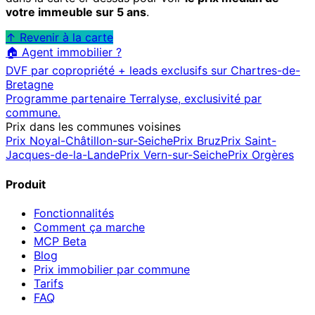
votre immeuble sur 5 ans
.
↑ Revenir à la carte
🏠 Agent immobilier ?
DVF par copropriété + leads exclusifs sur
Chartres-de-
Bretagne
Programme partenaire Terralyse, exclusivité par
commune.
Prix dans les communes voisines
Prix
Noyal-Châtillon-sur-Seiche
Prix
Bruz
Prix
Saint-
Jacques-de-la-Lande
Prix
Vern-sur-Seiche
Prix
Orgères
Produit
Fonctionnalités
Comment ça marche
MCP
Beta
Blog
Prix immobilier par commune
Tarifs
FAQ