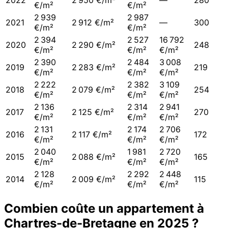
2022
2 950 €/m²
—
280
€/m²
€/m²
2 939
2 987
2021
2 912 €/m²
—
300
€/m²
€/m²
2 394
2 527
16 792
2020
2 290 €/m²
248
€/m²
€/m²
€/m²
2 390
2 484
3 008
2019
2 283 €/m²
219
€/m²
€/m²
€/m²
2 222
2 382
3 109
2018
2 079 €/m²
254
€/m²
€/m²
€/m²
2 136
2 314
2 941
2017
2 125 €/m²
270
€/m²
€/m²
€/m²
2 131
2 174
2 706
2016
2 117 €/m²
172
€/m²
€/m²
€/m²
2 040
1 981
2 720
2015
2 088 €/m²
165
€/m²
€/m²
€/m²
2 128
2 292
2 448
2014
2 009 €/m²
115
€/m²
€/m²
€/m²
Combien coûte un appartement à
Chartres-de-Bretagne
en
2025
?