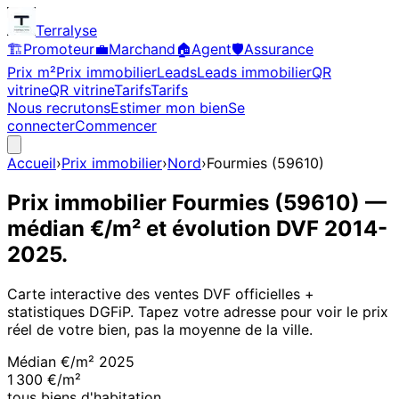
Terralyse
🏗️
Promoteur
💼
Marchand
🏠
Agent
🛡️
Assurance
Prix m²
Prix immobilier
Leads
Leads immobilier
QR
vitrine
QR vitrine
Tarifs
Tarifs
Nous recrutons
Estimer mon bien
Se
connecter
Commencer
Accueil
›
Prix immobilier
›
Nord
›
Fourmies
(
59610
)
Prix immobilier
Fourmies
(
59610
)
—
médian €/m² et évolution DVF
2014
-
2025
.
Carte interactive des ventes DVF officielles +
statistiques DGFiP. Tapez votre adresse pour voir le prix
réel de votre bien, pas la moyenne de la ville.
Médian €/m²
2025
1 300 €/m²
tous biens d'habitation