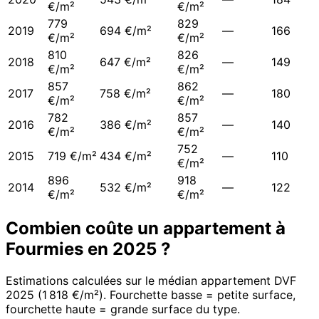
€/m²
€/m²
779
829
2019
694 €/m²
—
166
€/m²
€/m²
810
826
2018
647 €/m²
—
149
€/m²
€/m²
857
862
2017
758 €/m²
—
180
€/m²
€/m²
782
857
2016
386 €/m²
—
140
€/m²
€/m²
752
2015
719 €/m²
434 €/m²
—
110
€/m²
896
918
2014
532 €/m²
—
122
€/m²
€/m²
Combien coûte un appartement à
Fourmies
en
2025
?
Estimations calculées sur le médian appartement DVF
2025
(
1 818 €/m²
). Fourchette basse = petite surface,
fourchette haute = grande surface du type.