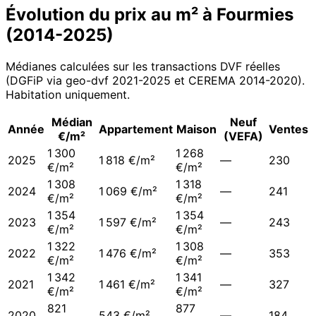
Évolution du prix au m² à
Fourmies
(
2014
-
2025
)
Médianes calculées sur les transactions DVF réelles
(DGFiP via geo-dvf 2021-
2025
et CEREMA 2014-2020
).
Habitation uniquement.
Médian
Neuf
Année
Appartement
Maison
Ventes
€/m²
(VEFA)
1 300
1 268
2025
1 818 €/m²
—
230
€/m²
€/m²
1 308
1 318
2024
1 069 €/m²
—
241
€/m²
€/m²
1 354
1 354
2023
1 597 €/m²
—
243
€/m²
€/m²
1 322
1 308
2022
1 476 €/m²
—
353
€/m²
€/m²
1 342
1 341
2021
1 461 €/m²
—
327
€/m²
€/m²
821
877
2020
543 €/m²
—
184