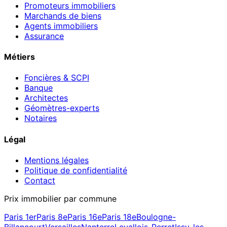
Promoteurs immobiliers
Marchands de biens
Agents immobiliers
Assurance
Métiers
Foncières & SCPI
Banque
Architectes
Géomètres-experts
Notaires
Légal
Mentions légales
Politique de confidentialité
Contact
Prix immobilier par commune
Paris 1er
Paris 8e
Paris 16e
Paris 18e
Boulogne-
Billancourt
Versailles
Nanterre
Levallois-Perret
Issy-les-