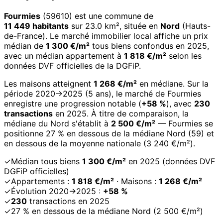
Fourmies
(59610) est une commune de
11 449 habitants
sur 23.0 km², située en
Nord
(Hauts-
de-France). Le marché immobilier local affiche un prix
médian de
1 300 €/m²
tous biens confondus en 2025,
avec un médian appartement à
1 818 €/m²
selon les
données DVF officielles de la DGFiP.
Les maisons atteignent
1 268 €/m²
en médiane. Sur la
période 2020→2025 (5 ans), le marché de Fourmies
enregistre une progression notable (
+58 %
), avec
230
transactions
en 2025. À titre de comparaison, la
médiane du Nord s'établit à
2 500 €/m²
— Fourmies se
positionne 27 % en dessous de la médiane Nord (59) et
en dessous de la moyenne nationale (3 240 €/m²).
✓
Médian tous biens
1 300 €/m²
en 2025 (données DVF
DGFiP officielles)
✓
Appartements :
1 818 €/m²
· Maisons :
1 268 €/m²
✓
Évolution 2020→2025 :
+58 %
✓
230
transactions en 2025
✓
27 % en dessous de la médiane Nord (2 500 €/m²)