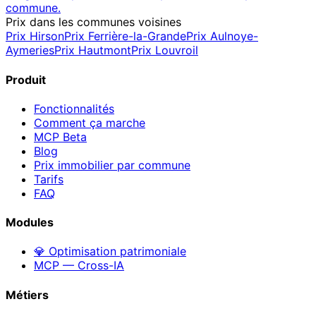
commune.
Prix dans les communes voisines
Prix
Hirson
Prix
Ferrière-la-Grande
Prix
Aulnoye-
Aymeries
Prix
Hautmont
Prix
Louvroil
Produit
Fonctionnalités
Comment ça marche
MCP
Beta
Blog
Prix immobilier par commune
Tarifs
FAQ
Modules
💎 Optimisation patrimoniale
MCP — Cross-IA
Métiers