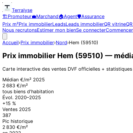
Terralyse
🏗️
Promoteur
💼
Marchand
🏠
Agent
🛡️
Assurance
Prix m²
Prix immobilier
Leads
Leads immobilier
QR vitrine
QR 
Nous recrutons
Estimer mon bien
Se connecter
Commencer
Accueil
›
Prix immobilier
›
Nord
›
Hem
(
59510
)
Prix immobilier
Hem
(
59510
)
— média
Carte interactive des ventes DVF officielles + statistiques
Médian €/m²
2025
2 683 €/m²
tous biens d'habitation
Évol.
2020
–
2025
+
15
%
Ventes
2025
387
Pic historique
2 830 €/m²
en
2022