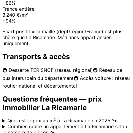
+86%
France entière
3 240 €/m²
+94%
Écart positif = la maille (dept/région/France) est plus
chère que
La Ricamarie
. Médianes appart ancien
uniquement.
Transports & accès
🚇
Desserte TER SNCF (réseau régional)
🚇
Réseau de
bus interurbain du département
🚇
Accès voiture : réseau
routier national et départemental
Questions fréquentes — prix
immobilier
La Ricamarie
Quel est le prix au m² à La Ricamarie en 2025 ?
▾
Combien coûte un appartement à La Ricamarie selon
le nombre de pièces ?
▾