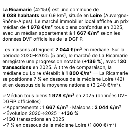
La Ricamarie
(42150) est une commune de
8 039 habitants
sur 6.9 km², située en
Loire
(Auvergne-
Rhône-Alpes). Le marché immobilier local affiche un prix
médian de
1 978 €/m²
tous biens confondus en 2025,
avec un médian appartement à
1 667 €/m²
selon les
données DVF officielles de la DGFiP.
Les maisons atteignent
2 044 €/m²
en médiane. Sur la
période 2020→2025 (5 ans), le marché de La Ricamarie
enregistre une progression notable (
+136 %
), avec
130
transactions
en 2025. À titre de comparaison, la
médiane du Loire s'établit à
1 800 €/m²
— La Ricamarie
se positionne 7 % en dessous de la médiane Loire (42)
et en dessous de la moyenne nationale (3 240 €/m²).
✓
Médian tous biens
1 978 €/m²
en 2025 (données DVF
DGFiP officielles)
✓
Appartements :
1 667 €/m²
· Maisons :
2 044 €/m²
✓
Évolution 2020→2025 :
+136 %
✓
130
transactions en 2025
✓
7 % en dessous de la médiane Loire (1 800 €/m²)