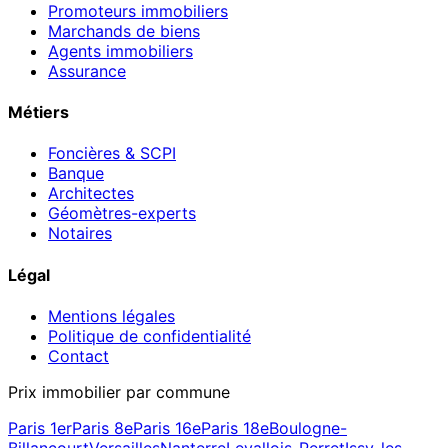
Promoteurs immobiliers
Marchands de biens
Agents immobiliers
Assurance
Métiers
Foncières & SCPI
Banque
Architectes
Géomètres-experts
Notaires
Légal
Mentions légales
Politique de confidentialité
Contact
Prix immobilier par commune
Paris 1er
Paris 8e
Paris 16e
Paris 18e
Boulogne-
Billancourt
Versailles
Nanterre
Levallois-Perret
Issy-les-