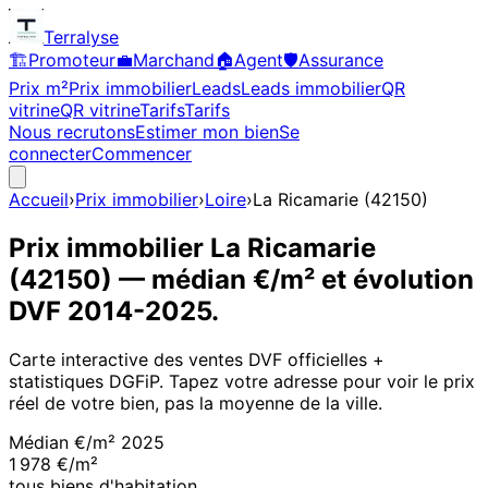
Terralyse
🏗️
Promoteur
💼
Marchand
🏠
Agent
🛡️
Assurance
Prix m²
Prix immobilier
Leads
Leads immobilier
QR
vitrine
QR vitrine
Tarifs
Tarifs
Nous recrutons
Estimer mon bien
Se
connecter
Commencer
Accueil
›
Prix immobilier
›
Loire
›
La Ricamarie
(
42150
)
Prix immobilier
La Ricamarie
(
42150
)
— médian €/m² et évolution
DVF
2014
-
2025
.
Carte interactive des ventes DVF officielles +
statistiques DGFiP. Tapez votre adresse pour voir le prix
réel de votre bien, pas la moyenne de la ville.
Médian €/m²
2025
1 978 €/m²
tous biens d'habitation