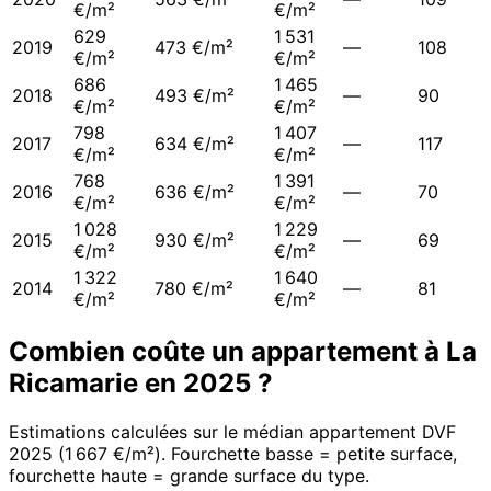
€/m²
€/m²
629
1 531
2019
473 €/m²
—
108
€/m²
€/m²
686
1 465
2018
493 €/m²
—
90
€/m²
€/m²
798
1 407
2017
634 €/m²
—
117
€/m²
€/m²
768
1 391
2016
636 €/m²
—
70
€/m²
€/m²
1 028
1 229
2015
930 €/m²
—
69
€/m²
€/m²
1 322
1 640
2014
780 €/m²
—
81
€/m²
€/m²
Combien coûte un appartement à
La
Ricamarie
en
2025
?
Estimations calculées sur le médian appartement DVF
2025
(
1 667 €/m²
). Fourchette basse = petite surface,
fourchette haute = grande surface du type.