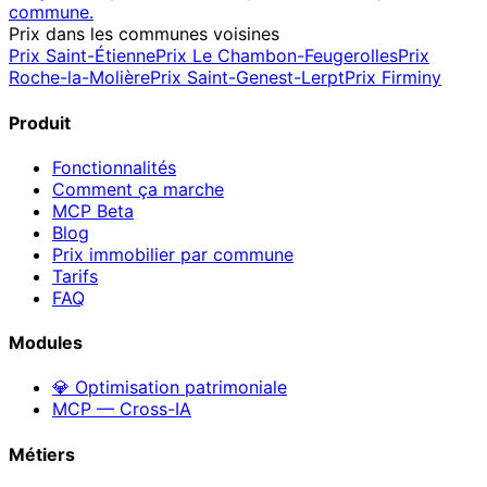
commune.
Prix dans les communes voisines
Prix
Saint-Étienne
Prix
Le Chambon-Feugerolles
Prix
Roche-la-Molière
Prix
Saint-Genest-Lerpt
Prix
Firminy
Produit
Fonctionnalités
Comment ça marche
MCP
Beta
Blog
Prix immobilier par commune
Tarifs
FAQ
Modules
💎 Optimisation patrimoniale
MCP — Cross-IA
Métiers