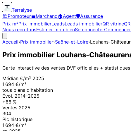
Terralyse
🏗️
Promoteur
💼
Marchand
🏠
Agent
🛡️
Assurance
Prix m²
Prix immobilier
Leads
Leads immobilier
QR vitrine
QR 
Nous recrutons
Estimer mon bien
Se connecter
Commencer
Accueil
›
Prix immobilier
›
Saône-et-Loire
›
Louhans-Château
Prix immobilier
Louhans-Châteauren
Carte interactive des ventes DVF officielles + statistiques
Médian €/m²
2025
1 694 €/m²
tous biens d'habitation
Évol.
2014
–
2025
+
66
%
Ventes
2025
304
Pic historique
1 694 €/m²
en
2025