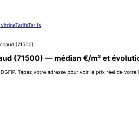
vitrine
Tarifs
Tarifs
renaud
(
71500
)
aud
(
71500
)
— médian €/m² et évolut
 DGFiP. Tapez votre adresse pour voir le prix réel de votre 