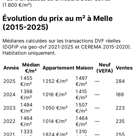
(1 800 €/m²)
Évolution du prix au m² à
Melle
(
2015
-
2025
)
Médianes calculées sur les transactions DVF réelles
(DGFiP via geo-dvf 2021-
2025
et CEREMA 2015-2020
).
Habitation uniquement.
Médian
Neuf
Année
Appartement
Maison
Ventes
€/m²
(VEFA)
1 455
1 497
2025
1 252 €/m²
—
284
€/m²
€/m²
1 398
1 415
2024
1 016 €/m²
—
189
€/m²
€/m²
1 494
1 507
2023
1 050 €/m²
—
223
€/m²
€/m²
1 464
1 464
2022
1 014 €/m²
—
235
€/m²
€/m²
1 333
1 310
2021
1 824 €/m²
—
255