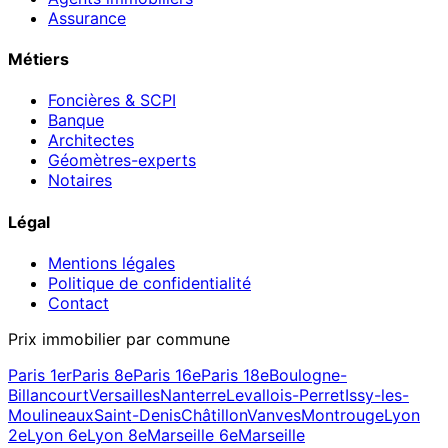
Assurance
Métiers
Foncières & SCPI
Banque
Architectes
Géomètres-experts
Notaires
Légal
Mentions légales
Politique de confidentialité
Contact
Prix immobilier par commune
Paris 1er
Paris 8e
Paris 16e
Paris 18e
Boulogne-
Billancourt
Versailles
Nanterre
Levallois-Perret
Issy-les-
Moulineaux
Saint-Denis
Châtillon
Vanves
Montrouge
Lyon
2e
Lyon 6e
Lyon 8e
Marseille 6e
Marseille