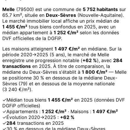
Melle
(79500) est une commune de
5 752 habitants
sur
65.7 km², située en
Deux-Sèvres
(Nouvelle-Aquitaine).
Le marché immobilier local affiche un prix médian de
1 455 €/m²
tous biens confondus en 2025, avec un
médian appartement à
1 252 €/m²
selon les données
DVF officielles de la DGFiP.
Les maisons atteignent
1 497 €/m²
en médiane. Sur la
période 2020→2025 (5 ans), le marché de Melle
enregistre une progression notable (
+62 %
), avec
284
transactions
en 2025. À titre de comparaison, la
médiane du Deux-Sèvres s'établit à
1 800 €/m²
— Melle
se positionne 30 % en dessous de la médiane Deux-
Sèvres (79) et en dessous de la moyenne nationale
(3 240 €/m²).
✓
Médian tous biens
1 455 €/m²
en 2025 (données DVF
DGFiP officielles)
✓
Appartements :
1 252 €/m²
· Maisons :
1 497 €/m²
✓
Évolution 2020→2025 :
+62 %
✓
284
transactions en 2025
✓
30 % en dessous de la médiane Deux-Sèvres