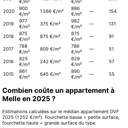
€/m²
€/m²
900
886
2020
1 266 €/m²
—
154
€/m²
€/m²
977
982
2019
375 €/m²
—
131
€/m²
€/m²
875
875
2018
875 €/m²
—
91
€/m²
€/m²
788
788
2017
809 €/m²
—
51
€/m²
€/m²
825
829
2016
242 €/m²
—
57
€/m²
€/m²
861
890
2015
645 €/m²
—
55
€/m²
€/m²
Combien coûte un appartement à
Melle
en
2025
?
Estimations calculées sur le médian appartement DVF
2025
(
1 252 €/m²
). Fourchette basse = petite surface,
fourchette haute = grande surface du type.