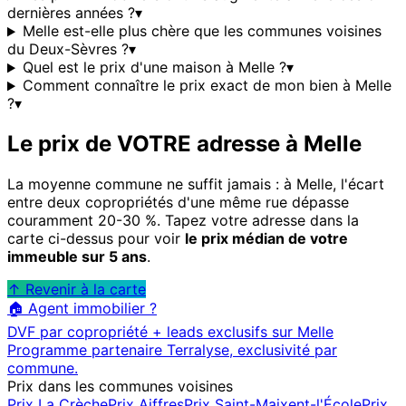
dernières années ?
▾
Melle est-elle plus chère que les communes voisines
du Deux-Sèvres ?
▾
Quel est le prix d'une maison à Melle ?
▾
Comment connaître le prix exact de mon bien à Melle
?
▾
Le prix de VOTRE adresse à
Melle
La moyenne commune ne suffit jamais : à
Melle
, l'écart
entre deux copropriétés d'une même rue dépasse
couramment 20-30 %. Tapez votre adresse dans la
carte ci-dessus pour voir
le prix médian de votre
immeuble sur 5 ans
.
↑ Revenir à la carte
🏠 Agent immobilier ?
DVF par copropriété + leads exclusifs sur
Melle
Programme partenaire Terralyse, exclusivité par
commune.
Prix dans les communes voisines
Prix
La Crèche
Prix
Aiffres
Prix
Saint-Maixent-l'École
Prix