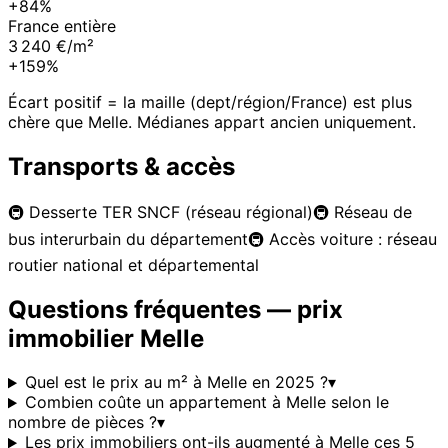
+84%
France entière
3 240 €/m²
+159%
Écart positif = la maille (dept/région/France) est plus
chère que
Melle
. Médianes appart ancien uniquement.
Transports & accès
🚇
Desserte TER SNCF (réseau régional)
🚇
Réseau de
bus interurbain du département
🚇
Accès voiture : réseau
routier national et départemental
Questions fréquentes — prix
immobilier
Melle
Quel est le prix au m² à Melle en 2025 ?
▾
Combien coûte un appartement à Melle selon le
nombre de pièces ?
▾
Les prix immobiliers ont-ils augmenté à Melle ces 5