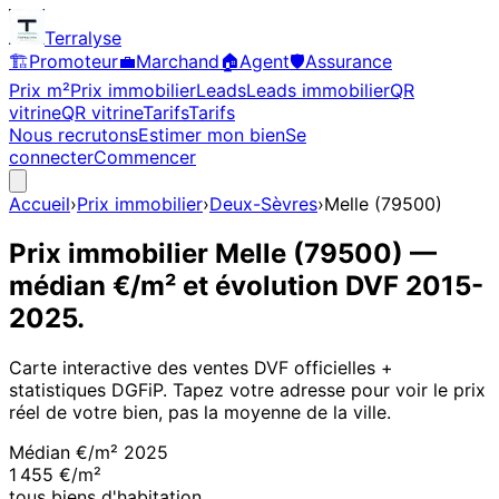
Terralyse
🏗️
Promoteur
💼
Marchand
🏠
Agent
🛡️
Assurance
Prix m²
Prix immobilier
Leads
Leads immobilier
QR
vitrine
QR vitrine
Tarifs
Tarifs
Nous recrutons
Estimer mon bien
Se
connecter
Commencer
Accueil
›
Prix immobilier
›
Deux-Sèvres
›
Melle
(
79500
)
Prix immobilier
Melle
(
79500
)
—
médian €/m² et évolution DVF
2015
-
2025
.
Carte interactive des ventes DVF officielles +
statistiques DGFiP. Tapez votre adresse pour voir le prix
réel de votre bien, pas la moyenne de la ville.
Médian €/m²
2025
1 455 €/m²
tous biens d'habitation