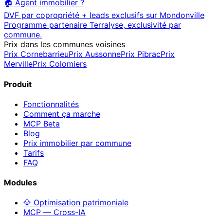
🏠 Agent immobilier ?
DVF par copropriété + leads exclusifs sur
Mondonville
Programme partenaire Terralyse, exclusivité par
commune.
Prix dans les communes voisines
Prix
Cornebarrieu
Prix
Aussonne
Prix
Pibrac
Prix
Merville
Prix
Colomiers
Produit
Fonctionnalités
Comment ça marche
MCP
Beta
Blog
Prix immobilier par commune
Tarifs
FAQ
Modules
💎 Optimisation patrimoniale
MCP — Cross-IA