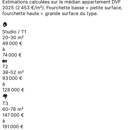
Estimations calculées sur le médian appartement DVF
2025
(
2 453 €/m²
). Fourchette basse = petite surface,
fourchette haute = grande surface du type.
🏠
Studio / T1
20
–
30
m²
49 000
€
à
74 000
€
🏡
T2
38
–
52
m²
93 000
€
à
128 000
€
🏘
T3
60
–
78
m²
147 000
€
à
191 000
€