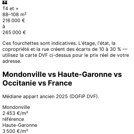
🏰
T4 et +
88
–
108
m²
216 000
€
à
265 000
€
Ces fourchettes sont indicatives. L'étage, l'état, la
copropriété et la rue créent des écarts de 10 à 30 % —
utilisez la carte DVF ci-dessus pour le prix réel de votre
adresse.
Mondonville
vs
Haute-Garonne
vs
Occitanie
vs France
Médiane appart ancien
2025
(DGFiP DVF).
Mondonville
2 453 €/m²
référence
Haute-Garonne
3 500 €/m²