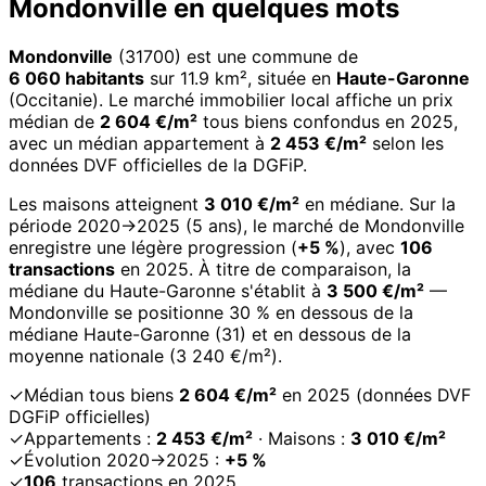
Mondonville en quelques mots
Mondonville
(31700) est une commune de
6 060 habitants
sur 11.9 km², située en
Haute-Garonne
(Occitanie). Le marché immobilier local affiche un prix
médian de
2 604 €/m²
tous biens confondus en 2025,
avec un médian appartement à
2 453 €/m²
selon les
données DVF officielles de la DGFiP.
Les maisons atteignent
3 010 €/m²
en médiane. Sur la
période 2020→2025 (5 ans), le marché de Mondonville
enregistre une légère progression (
+5 %
), avec
106
transactions
en 2025. À titre de comparaison, la
médiane du Haute-Garonne s'établit à
3 500 €/m²
—
Mondonville se positionne 30 % en dessous de la
médiane Haute-Garonne (31) et en dessous de la
moyenne nationale (3 240 €/m²).
✓
Médian tous biens
2 604 €/m²
en 2025 (données DVF
DGFiP officielles)
✓
Appartements :
2 453 €/m²
· Maisons :
3 010 €/m²
✓
Évolution 2020→2025 :
+5 %
✓
106
transactions en 2025