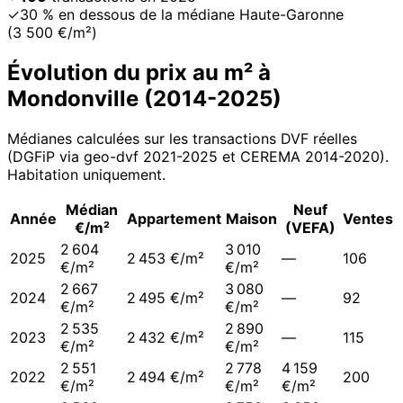
✓
30 % en dessous de la médiane Haute-Garonne
(3 500 €/m²)
Évolution du prix au m² à
Mondonville
(
2014
-
2025
)
Médianes calculées sur les transactions DVF réelles
(DGFiP via geo-dvf 2021-
2025
et CEREMA 2014-2020
).
Habitation uniquement.
Médian
Neuf
Année
Appartement
Maison
Ventes
€/m²
(VEFA)
2 604
3 010
2025
2 453 €/m²
—
106
€/m²
€/m²
2 667
3 080
2024
2 495 €/m²
—
92
€/m²
€/m²
2 535
2 890
2023
2 432 €/m²
—
115
€/m²
€/m²
2 551
2 778
4 159
2022
2 494 €/m²
200
€/m²
€/m²
€/m²