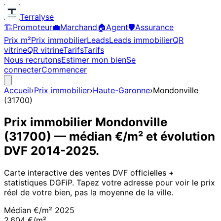
Terralyse
🏗️
Promoteur
💼
Marchand
🏠
Agent
🛡️
Assurance
Prix m²
Prix immobilier
Leads
Leads immobilier
QR
vitrine
QR vitrine
Tarifs
Tarifs
Nous recrutons
Estimer mon bien
Se
connecter
Commencer
Accueil
›
Prix immobilier
›
Haute-Garonne
›
Mondonville
(
31700
)
Prix immobilier
Mondonville
(
31700
)
— médian €/m² et évolution
DVF
2014
-
2025
.
Carte interactive des ventes DVF officielles +
statistiques DGFiP. Tapez votre adresse pour voir le prix
réel de votre bien, pas la moyenne de la ville.
Médian €/m²
2025
2 604 €/m²