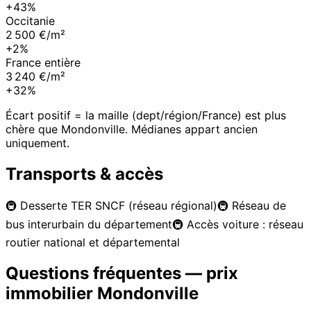
+43%
Occitanie
2 500 €/m²
+2%
France entière
3 240 €/m²
+32%
Écart positif = la maille (dept/région/France) est plus
chère que
Mondonville
. Médianes appart ancien
uniquement.
Transports & accès
🚇
Desserte TER SNCF (réseau régional)
🚇
Réseau de
bus interurbain du département
🚇
Accès voiture : réseau
routier national et départemental
Questions fréquentes — prix
immobilier
Mondonville