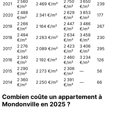
2 560
2 750
3 650
2021
2 469 €/m²
239
€/m²
€/m²
€/m²
2 488
2 629
3 853
2020
2 341 €/m²
177
€/m²
€/m²
€/m²
2 266
2 447
3 486
2019
2 164 €/m²
267
€/m²
€/m²
€/m²
2 494
2 634
3 458
2018
2 263 €/m²
230
€/m²
€/m²
€/m²
2 276
2 423
3 406
2017
2 089 €/m²
295
€/m²
€/m²
€/m²
2 340
2 460
3 234
2016
2 192 €/m²
126
€/m²
€/m²
€/m²
2 290
2 306
2015
2 273 €/m²
—
56
€/m²
€/m²
2 360
2 391
2014
2 250 €/m²
—
66
€/m²
€/m²
Combien coûte un appartement à
Mondonville
en
2025
?