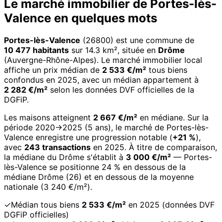
Le marché immobilier de Portes-lès-
Valence en quelques mots
Portes-lès-Valence
(26800) est une commune de
10 477 habitants
sur 14.3 km², située en
Drôme
(Auvergne-Rhône-Alpes). Le marché immobilier local
affiche un prix médian de
2 533 €/m²
tous biens
confondus en 2025, avec un médian appartement à
2 282 €/m²
selon les données DVF officielles de la
DGFiP.
Les maisons atteignent
2 667 €/m²
en médiane. Sur la
période 2020→2025 (5 ans), le marché de Portes-lès-
Valence enregistre une progression notable (
+21 %
),
avec
243 transactions
en 2025. À titre de comparaison,
la médiane du Drôme s'établit à
3 000 €/m²
— Portes-
lès-Valence se positionne 24 % en dessous de la
médiane Drôme (26) et en dessous de la moyenne
nationale (3 240 €/m²).
✓
Médian tous biens
2 533 €/m²
en 2025 (données DVF
DGFiP officielles)