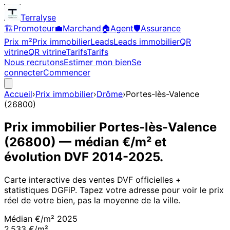
Terralyse
🏗️
Promoteur
💼
Marchand
🏠
Agent
🛡️
Assurance
Prix m²
Prix immobilier
Leads
Leads immobilier
QR
vitrine
QR vitrine
Tarifs
Tarifs
Nous recrutons
Estimer mon bien
Se
connecter
Commencer
Accueil
›
Prix immobilier
›
Drôme
›
Portes-lès-Valence
(
26800
)
Prix immobilier
Portes-lès-Valence
(
26800
)
— médian €/m² et
évolution DVF
2014
-
2025
.
Carte interactive des ventes DVF officielles +
statistiques DGFiP. Tapez votre adresse pour voir le prix
réel de votre bien, pas la moyenne de la ville.
Médian €/m²
2025
2 533 €/m²