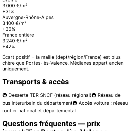
3 000 €/m²
+31%
Auvergne-Rhône-Alpes
3 100 €/m²
+36%
France entière
3 240 €/m²
+42%
Écart positif = la maille (dept/région/France) est plus
chère que
Portes-lès-Valence
. Médianes appart ancien
uniquement.
Transports & accès
🚇
Desserte TER SNCF (réseau régional)
🚇
Réseau de
bus interurbain du département
🚇
Accès voiture : réseau
routier national et départemental
Questions fréquentes — prix