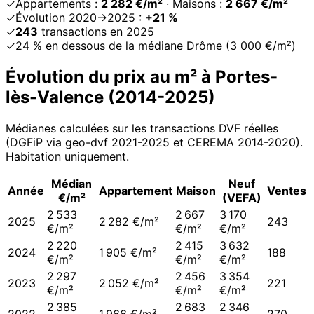
✓
Appartements :
2 282 €/m²
· Maisons :
2 667 €/m²
✓
Évolution 2020→2025 :
+21 %
✓
243
transactions en 2025
✓
24 % en dessous de la médiane Drôme (3 000 €/m²)
Évolution du prix au m² à
Portes-
lès-Valence
(
2014
-
2025
)
Médianes calculées sur les transactions DVF réelles
(DGFiP via geo-dvf 2021-
2025
et CEREMA 2014-2020
).
Habitation uniquement.
Médian
Neuf
Année
Appartement
Maison
Ventes
€/m²
(VEFA)
2 533
2 667
3 170
2025
2 282 €/m²
243
€/m²
€/m²
€/m²
2 220
2 415
3 632
2024
1 905 €/m²
188
€/m²
€/m²
€/m²
2 297
2 456
3 354
2023
2 052 €/m²
221
€/m²
€/m²
€/m²
2 385
2 683
2 346