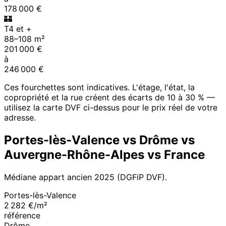
178 000
€
🏰
T4 et +
88
–
108
m²
201 000
€
à
246 000
€
Ces fourchettes sont indicatives. L'étage, l'état, la
copropriété et la rue créent des écarts de 10 à 30 % —
utilisez la carte DVF ci-dessus pour le prix réel de votre
adresse.
Portes-lès-Valence
vs
Drôme
vs
Auvergne-Rhône-Alpes
vs France
Médiane appart ancien
2025
(DGFiP DVF).
Portes-lès-Valence
2 282 €/m²
référence
Drôme