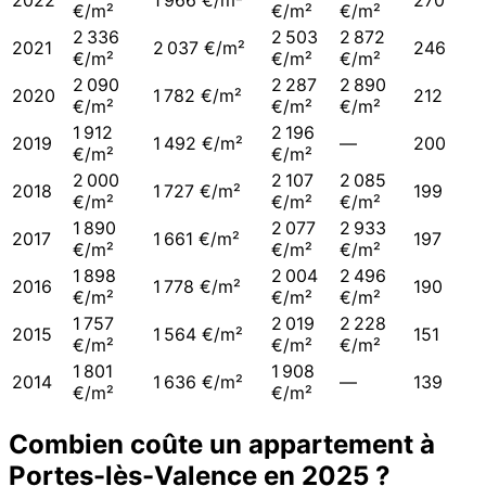
2022
1 966 €/m²
270
€/m²
€/m²
€/m²
2 336
2 503
2 872
2021
2 037 €/m²
246
€/m²
€/m²
€/m²
2 090
2 287
2 890
2020
1 782 €/m²
212
€/m²
€/m²
€/m²
1 912
2 196
2019
1 492 €/m²
—
200
€/m²
€/m²
2 000
2 107
2 085
2018
1 727 €/m²
199
€/m²
€/m²
€/m²
1 890
2 077
2 933
2017
1 661 €/m²
197
€/m²
€/m²
€/m²
1 898
2 004
2 496
2016
1 778 €/m²
190
€/m²
€/m²
€/m²
1 757
2 019
2 228
2015
1 564 €/m²
151
€/m²
€/m²
€/m²
1 801
1 908
2014
1 636 €/m²
—
139
€/m²
€/m²
Combien coûte un appartement à
Portes-lès-Valence
en
2025
?