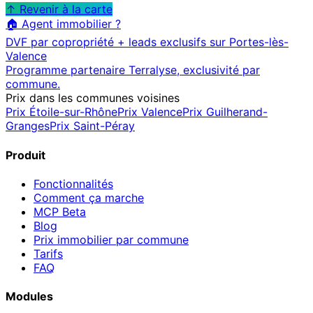
↑ Revenir à la carte
🏠 Agent immobilier ?
DVF par copropriété + leads exclusifs sur
Portes-lès-
Valence
Programme partenaire Terralyse, exclusivité par
commune.
Prix dans les communes voisines
Prix
Étoile-sur-Rhône
Prix
Valence
Prix
Guilherand-
Granges
Prix
Saint-Péray
Produit
Fonctionnalités
Comment ça marche
MCP
Beta
Blog
Prix immobilier par commune
Tarifs
FAQ
Modules