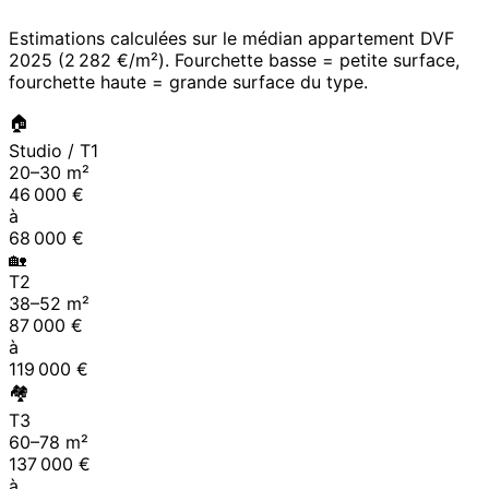
Estimations calculées sur le médian appartement DVF
2025
(
2 282 €/m²
). Fourchette basse = petite surface,
fourchette haute = grande surface du type.
🏠
Studio / T1
20
–
30
m²
46 000
€
à
68 000
€
🏡
T2
38
–
52
m²
87 000
€
à
119 000
€
🏘
T3
60
–
78
m²
137 000
€
à