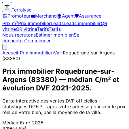
Terralyse
🏗️
Promoteur
💼
Marchand
🏠
Agent
🛡️
Assurance
Prix m²
Prix immobilier
Leads
Leads immobilier
QR
vitrine
QR vitrine
Tarifs
Tarifs
Nous recrutons
Estimer mon bien
Se
connecter
Commencer
Accueil
›
Prix immobilier
›
Var
›
Roquebrune-sur-Argens
(
83380
)
Prix immobilier
Roquebrune-sur-
Argens
(
83380
)
— médian €/m² et
évolution DVF
2021
-
2025
.
Carte interactive des ventes DVF officielles +
statistiques DGFiP. Tapez votre adresse pour voir le prix
réel de votre bien, pas la moyenne de la ville.
Médian €/m²
2025
4 196 €/m²