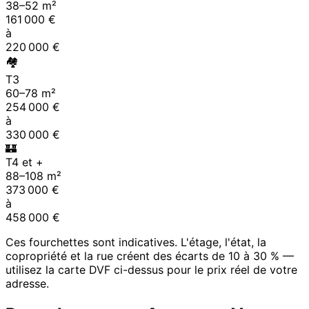
38
–
52
m²
161 000
€
à
220 000
€
🏘
T3
60
–
78
m²
254 000
€
à
330 000
€
🏰
T4 et +
88
–
108
m²
373 000
€
à
458 000
€
Ces fourchettes sont indicatives. L'étage, l'état, la
copropriété et la rue créent des écarts de 10 à 30 % —
utilisez la carte DVF ci-dessus pour le prix réel de votre
adresse.