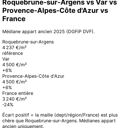
Roquebrune-sur-Argens
vs
Var
vs
Provence-Alpes-Côte d'Azur
vs
France
Médiane appart ancien
2025
(DGFiP DVF).
Roquebrune-sur-Argens
4 237 €/m²
référence
Var
4 500 €/m²
+6%
Provence-Alpes-Côte d'Azur
4 500 €/m²
+6%
France entière
3 240 €/m²
-24%
Écart positif = la maille (dept/région/France) est plus
chère que
Roquebrune-sur-Argens
. Médianes appart
ancien uniquement.