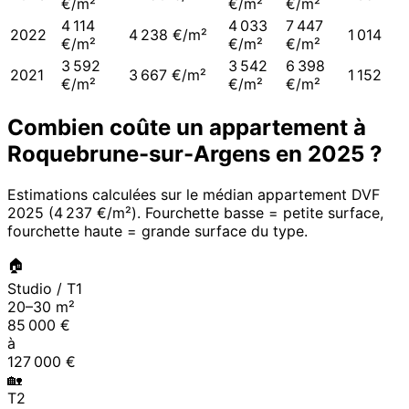
€/m²
€/m²
€/m²
4 114
4 033
7 447
2022
4 238 €/m²
1 014
€/m²
€/m²
€/m²
3 592
3 542
6 398
2021
3 667 €/m²
1 152
€/m²
€/m²
€/m²
Combien coûte un appartement à
Roquebrune-sur-Argens
en
2025
?
Estimations calculées sur le médian appartement DVF
2025
(
4 237 €/m²
). Fourchette basse = petite surface,
fourchette haute = grande surface du type.
🏠
Studio / T1
20
–
30
m²
85 000
€
à
127 000
€
🏡
T2