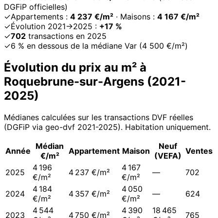
DGFiP officielles)
✓
Appartements :
4 237 €/m²
· Maisons :
4 167 €/m²
✓
Évolution 2021→2025 :
+17 %
✓
702
transactions en 2025
✓
6 % en dessous de la médiane Var (4 500 €/m²)
Évolution du prix au m² à
Roquebrune-sur-Argens
(
2021
-
2025
)
Médianes calculées sur les transactions DVF réelles
(DGFiP via geo-dvf 2021-
2025
). Habitation uniquement.
Médian
Neuf
Année
Appartement
Maison
Ventes
€/m²
(VEFA)
4 196
4 167
2025
4 237 €/m²
—
702
€/m²
€/m²
4 184
4 050
2024
4 357 €/m²
—
624
€/m²
€/m²
4 544
4 390
18 465
2023
4 750 €/m²
765