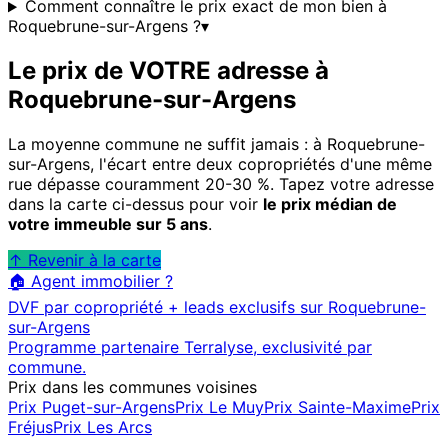
Comment connaître le prix exact de mon bien à
Roquebrune-sur-Argens ?
▾
Le prix de VOTRE adresse à
Roquebrune-sur-Argens
La moyenne commune ne suffit jamais : à
Roquebrune-
sur-Argens
, l'écart entre deux copropriétés d'une même
rue dépasse couramment 20-30 %. Tapez votre adresse
dans la carte ci-dessus pour voir
le prix médian de
votre immeuble sur 5 ans
.
↑ Revenir à la carte
🏠 Agent immobilier ?
DVF par copropriété + leads exclusifs sur
Roquebrune-
sur-Argens
Programme partenaire Terralyse, exclusivité par
commune.
Prix dans les communes voisines
Prix
Puget-sur-Argens
Prix
Le Muy
Prix
Sainte-Maxime
Prix
Fréjus
Prix
Les Arcs