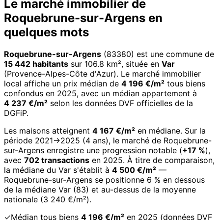
Le marché immobilier de
Roquebrune-sur-Argens en
quelques mots
Roquebrune-sur-Argens
(83380) est une commune de
15 442 habitants
sur 106.8 km², située en
Var
(Provence-Alpes-Côte d'Azur). Le marché immobilier
local affiche un prix médian de
4 196 €/m²
tous biens
confondus en 2025, avec un médian appartement à
4 237 €/m²
selon les données DVF officielles de la
DGFiP.
Les maisons atteignent
4 167 €/m²
en médiane. Sur la
période 2021→2025 (4 ans), le marché de Roquebrune-
sur-Argens enregistre une progression notable (
+17 %
),
avec
702 transactions
en 2025. À titre de comparaison,
la médiane du Var s'établit à
4 500 €/m²
—
Roquebrune-sur-Argens se positionne 6 % en dessous
de la médiane Var (83) et au-dessus de la moyenne
nationale (3 240 €/m²).
✓
Médian tous biens
4 196 €/m²
en 2025 (données DVF