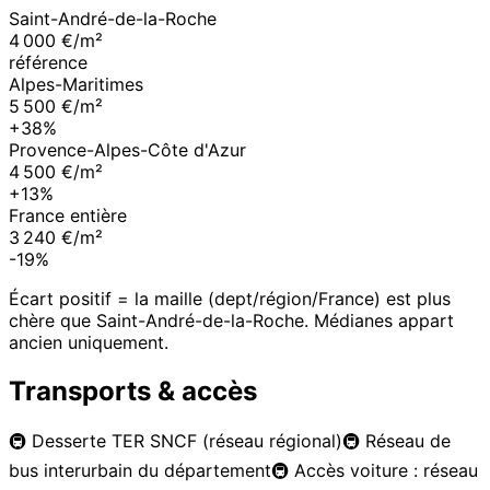
Saint-André-de-la-Roche
4 000 €/m²
référence
Alpes-Maritimes
5 500 €/m²
+38%
Provence-Alpes-Côte d'Azur
4 500 €/m²
+13%
France entière
3 240 €/m²
-19%
Écart positif = la maille (dept/région/France) est plus
chère que
Saint-André-de-la-Roche
. Médianes appart
ancien uniquement.
Transports & accès
🚇
Desserte TER SNCF (réseau régional)
🚇
Réseau de
bus interurbain du département
🚇
Accès voiture : réseau