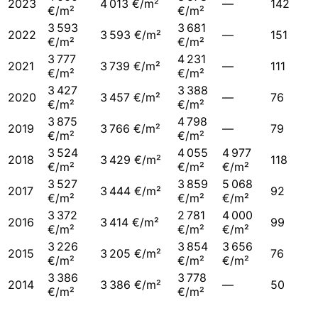
2023
4 013 €/m²
—
142
€/m²
€/m²
3 593
3 681
2022
3 593 €/m²
—
151
€/m²
€/m²
3 777
4 231
2021
3 739 €/m²
—
111
€/m²
€/m²
3 427
3 388
2020
3 457 €/m²
—
76
€/m²
€/m²
3 875
4 798
2019
3 766 €/m²
—
79
€/m²
€/m²
3 524
4 055
4 977
2018
3 429 €/m²
118
€/m²
€/m²
€/m²
3 527
3 859
5 068
2017
3 444 €/m²
92
€/m²
€/m²
€/m²
3 372
2 781
4 000
2016
3 414 €/m²
99
€/m²
€/m²
€/m²
3 226
3 854
3 656
2015
3 205 €/m²
76
€/m²
€/m²
€/m²
3 386
3 778
2014
3 386 €/m²
—
50
€/m²
€/m²