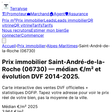
Terralyse
🏗️
Promoteur
💼
Marchand
🏠
Agent
🛡️
Assurance
Prix m²
Prix immobilier
Leads
Leads immobilier
QR
vitrine
QR vitrine
Tarifs
Tarifs
Nous recrutons
Estimer mon bien
Se
connecter
Commencer
Accueil
›
Prix immobilier
›
Alpes-Maritimes
›
Saint-André-de-
la-Roche
(
06730
)
Prix immobilier
Saint-André-de-la-
Roche
(
06730
)
— médian €/m² et
évolution DVF
2014
-
2025
.
Carte interactive des ventes DVF officielles +
statistiques DGFiP. Tapez votre adresse pour voir le prix
réel de votre bien, pas la moyenne de la ville.
Médian €/m²
2025
3 964 €/m²