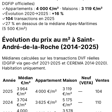
DGFiP officielles)
✓
Appartements :
4 000 €/m²
· Maisons :
3 119 €/m²
✓
Évolution 2020→2025 :
+16 %
✓
104
transactions en 2025
✓
27 % en dessous de la médiane Alpes-Maritimes
(5 500 €/m²)
Évolution du prix au m² à
Saint-
André-de-la-Roche
(
2014
-
2025
)
Médianes calculées sur les transactions DVF réelles
(DGFiP via geo-dvf 2021-
2025
et CEREMA 2014-2020
).
Habitation uniquement.
Médian
Neuf
Année
Appartement
Maison
Ventes
€/m²
(VEFA)
3 964
3 119
2025
4 000 €/m²
—
104
€/m²
€/m²
3 704
5 175
2024
3 625 €/m²
—
110
€/m²
€/m²
4 000
3 578