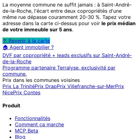
La moyenne commune ne suffit jamais : à
Saint-André-
de-la-Roche
, l'écart entre deux copropriétés d'une
même rue dépasse couramment 20-30 %. Tapez votre
adresse dans la carte ci-dessus pour voir
le prix médian
de votre immeuble sur 5 ans
.
↑ Revenir à la carte
🏠 Agent immobilier ?
DVF par copropriété + leads exclusifs sur
Saint-André-
de-la-Roche
Programme partenaire Terralyse, exclusivité par
commune.
Prix dans les communes voisines
Prix
La Trinité
Prix
Drap
Prix
Villefranche-sur-Mer
Prix
Nice
Prix
Contes
Produit
Fonctionnalités
Comment ça marche
MCP
Beta
Blog