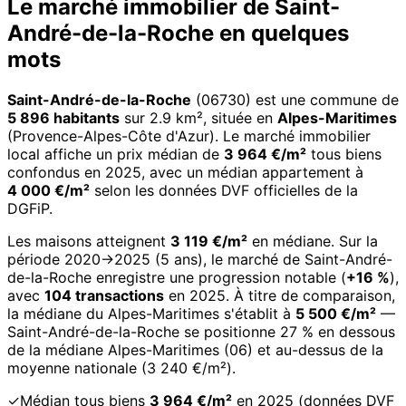
Le marché immobilier de Saint-
André-de-la-Roche en quelques
mots
Saint-André-de-la-Roche
(06730) est une commune de
5 896 habitants
sur 2.9 km², située en
Alpes-Maritimes
(Provence-Alpes-Côte d'Azur). Le marché immobilier
local affiche un prix médian de
3 964 €/m²
tous biens
confondus en 2025, avec un médian appartement à
4 000 €/m²
selon les données DVF officielles de la
DGFiP.
Les maisons atteignent
3 119 €/m²
en médiane. Sur la
période 2020→2025 (5 ans), le marché de Saint-André-
de-la-Roche enregistre une progression notable (
+16 %
),
avec
104 transactions
en 2025. À titre de comparaison,
la médiane du Alpes-Maritimes s'établit à
5 500 €/m²
—
Saint-André-de-la-Roche se positionne 27 % en dessous
de la médiane Alpes-Maritimes (06) et au-dessus de la
moyenne nationale (3 240 €/m²).
✓
Médian tous biens
3 964 €/m²
en 2025 (données DVF