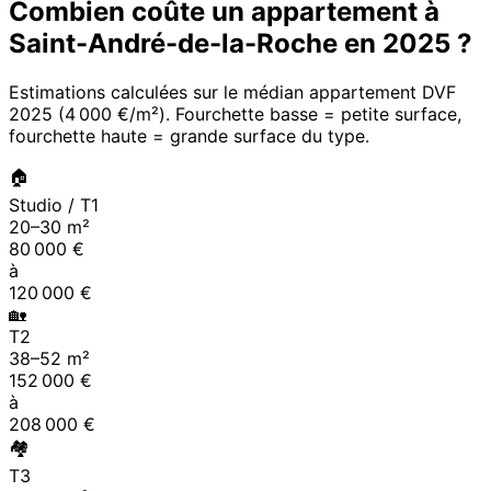
Combien coûte un appartement à
Saint-André-de-la-Roche
en
2025
?
Estimations calculées sur le médian appartement DVF
2025
(
4 000 €/m²
). Fourchette basse = petite surface,
fourchette haute = grande surface du type.
🏠
Studio / T1
20
–
30
m²
80 000
€
à
120 000
€
🏡
T2
38
–
52
m²
152 000
€
à
208 000
€
🏘
T3