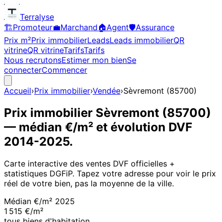
Terralyse
🏗️
Promoteur
💼
Marchand
🏠
Agent
🛡️
Assurance
Prix m²
Prix immobilier
Leads
Leads immobilier
QR
vitrine
QR vitrine
Tarifs
Tarifs
Nous recrutons
Estimer mon bien
Se
connecter
Commencer
Accueil
›
Prix immobilier
›
Vendée
›
Sèvremont
(
85700
)
Prix immobilier
Sèvremont
(
85700
)
— médian €/m² et évolution DVF
2014
-
2025
.
Carte interactive des ventes DVF officielles +
statistiques DGFiP. Tapez votre adresse pour voir le prix
réel de votre bien, pas la moyenne de la ville.
Médian €/m²
2025
1 515 €/m²
tous biens d'habitation