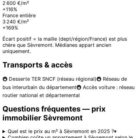
2 600 €/m²
+116%
France entière
3 240 €/m²
+169%
Écart positif = la maille (dept/région/France) est plus
chère que
Sèvremont
. Médianes appart ancien
uniquement.
Transports & accès
🚇
Desserte TER SNCF (réseau régional)
🚇
Réseau de
bus interurbain du département
🚇
Accès voiture : réseau
routier national et départemental
Questions fréquentes — prix
immobilier
Sèvremont
Quel est le prix au m² à Sèvremont en 2025 ?
▾
Combien coûte un appartement à Sèvremont selon le