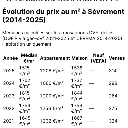
Évolution du prix au m² à
Sèvremont
(
2014
-
2025
)
Médianes calculées sur les transactions DVF réelles
(DGFiP via geo-dvf 2021-
2025
et CEREMA 2014-2020
).
Habitation uniquement.
Médian
Neuf
Année
Appartement
Maison
Ventes
€/m²
(VEFA)
1 515
1 538
2025
1 206 €/m²
—
314
€/m²
€/m²
1 702
1 737
2024
1 060 €/m²
—
298
€/m²
€/m²
1 815
1 844
2023
1 200 €/m²
—
264
€/m²
€/m²
1 756
1 756
2022
1 756 €/m²
—
275
€/m²
€/m²
1 645
1 667
2021
1 232 €/m²
—
324
€/m²
€/m²