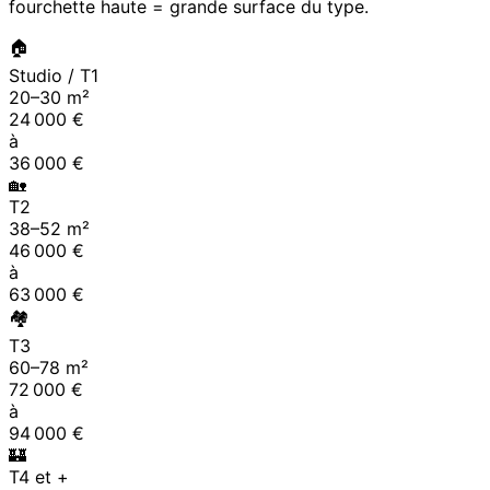
fourchette haute = grande surface du type.
🏠
Studio / T1
20
–
30
m²
24 000
€
à
36 000
€
🏡
T2
38
–
52
m²
46 000
€
à
63 000
€
🏘
T3
60
–
78
m²
72 000
€
à
94 000
€
🏰
T4 et +