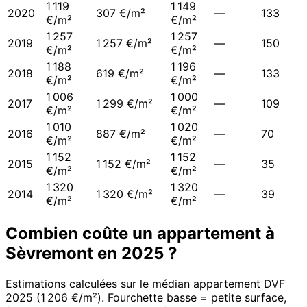
1 119
1 149
2020
307 €/m²
—
133
€/m²
€/m²
1 257
1 257
2019
1 257 €/m²
—
150
€/m²
€/m²
1 188
1 196
2018
619 €/m²
—
133
€/m²
€/m²
1 006
1 000
2017
1 299 €/m²
—
109
€/m²
€/m²
1 010
1 020
2016
887 €/m²
—
70
€/m²
€/m²
1 152
1 152
2015
1 152 €/m²
—
35
€/m²
€/m²
1 320
1 320
2014
1 320 €/m²
—
39
€/m²
€/m²
Combien coûte un appartement à
Sèvremont
en
2025
?
Estimations calculées sur le médian appartement DVF
2025
(
1 206 €/m²
). Fourchette basse = petite surface,