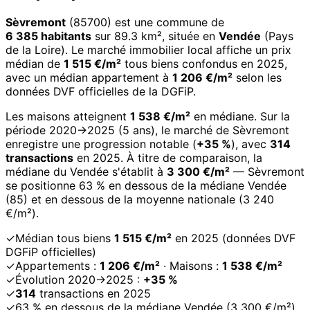
Sèvremont
(85700) est une commune de
6 385 habitants
sur 89.3 km², située en
Vendée
(Pays
de la Loire). Le marché immobilier local affiche un prix
médian de
1 515 €/m²
tous biens confondus en 2025,
avec un médian appartement à
1 206 €/m²
selon les
données DVF officielles de la DGFiP.
Les maisons atteignent
1 538 €/m²
en médiane. Sur la
période 2020→2025 (5 ans), le marché de Sèvremont
enregistre une progression notable (
+35 %
), avec
314
transactions
en 2025. À titre de comparaison, la
médiane du Vendée s'établit à
3 300 €/m²
— Sèvremont
se positionne 63 % en dessous de la médiane Vendée
(85) et en dessous de la moyenne nationale (3 240
€/m²).
✓
Médian tous biens
1 515 €/m²
en 2025 (données DVF
DGFiP officielles)
✓
Appartements :
1 206 €/m²
· Maisons :
1 538 €/m²
✓
Évolution 2020→2025 :
+35 %
✓
314
transactions en 2025
✓
63 % en dessous de la médiane Vendée (3 300 €/m²)