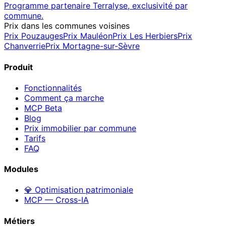
Programme partenaire Terralyse, exclusivité par
commune.
Prix dans les communes voisines
Prix
Pouzauges
Prix
Mauléon
Prix
Les Herbiers
Prix
Chanverrie
Prix
Mortagne-sur-Sèvre
Produit
Fonctionnalités
Comment ça marche
MCP
Beta
Blog
Prix immobilier par commune
Tarifs
FAQ
Modules
💎 Optimisation patrimoniale
MCP — Cross-IA
Métiers