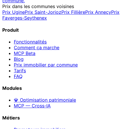
commune.
Prix dans les communes voisines
Prix
Ugine
Prix
Saint-Jorioz
Prix
Fillière
Prix
Annecy
Prix
Faverges-Seythenex
Produit
Fonctionnalités
Comment ça marche
MCP
Beta
Blog
Prix immobilier par commune
Tarifs
FAQ
Modules
💎 Optimisation patrimoniale
MCP — Cross-IA
Métiers