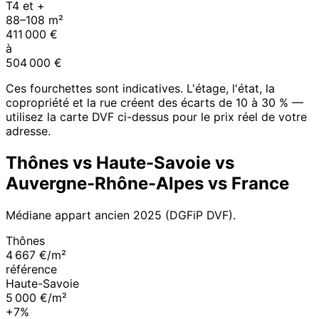
T4 et +
88
–
108
m²
411 000
€
à
504 000
€
Ces fourchettes sont indicatives. L'étage, l'état, la
copropriété et la rue créent des écarts de 10 à 30 % —
utilisez la carte DVF ci-dessus pour le prix réel de votre
adresse.
Thônes
vs
Haute-Savoie
vs
Auvergne-Rhône-Alpes
vs France
Médiane appart ancien
2025
(DGFiP DVF).
Thônes
4 667 €/m²
référence
Haute-Savoie
5 000 €/m²
+7%