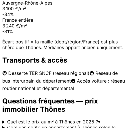
Auvergne-Rhône-Alpes
3 100 €/m²
-34%
France entière
3 240 €/m²
-31%
Écart positif = la maille (dept/région/France) est plus
chère que
Thônes
. Médianes appart ancien uniquement.
Transports & accès
🚇
Desserte TER SNCF (réseau régional)
🚇
Réseau de
bus interurbain du département
🚇
Accès voiture : réseau
routier national et départemental
Questions fréquentes — prix
immobilier
Thônes
Quel est le prix au m² à Thônes en 2025 ?
▾
Combien coûte un appartement à Thônes selon le