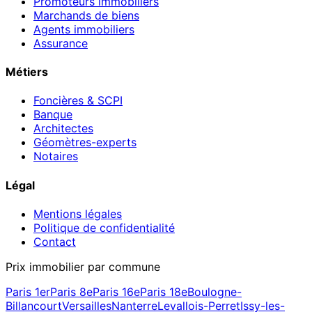
Promoteurs immobiliers
Marchands de biens
Agents immobiliers
Assurance
Métiers
Foncières & SCPI
Banque
Architectes
Géomètres-experts
Notaires
Légal
Mentions légales
Politique de confidentialité
Contact
Prix immobilier par commune
Paris 1er
Paris 8e
Paris 16e
Paris 18e
Boulogne-
Billancourt
Versailles
Nanterre
Levallois-Perret
Issy-les-