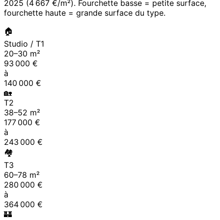
2025
(
4 667 €/m²
). Fourchette basse = petite surface,
fourchette haute = grande surface du type.
🏠
Studio / T1
20
–
30
m²
93 000
€
à
140 000
€
🏡
T2
38
–
52
m²
177 000
€
à
243 000
€
🏘
T3
60
–
78
m²
280 000
€
à
364 000
€
🏰