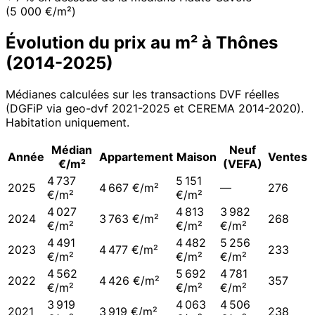
(5 000 €/m²)
Évolution du prix au m² à
Thônes
(
2014
-
2025
)
Médianes calculées sur les transactions DVF réelles
(DGFiP via geo-dvf 2021-
2025
et CEREMA 2014-2020
).
Habitation uniquement.
Médian
Neuf
Année
Appartement
Maison
Ventes
€/m²
(VEFA)
4 737
5 151
2025
4 667 €/m²
—
276
€/m²
€/m²
4 027
4 813
3 982
2024
3 763 €/m²
268
€/m²
€/m²
€/m²
4 491
4 482
5 256
2023
4 477 €/m²
233
€/m²
€/m²
€/m²
4 562
5 692
4 781
2022
4 426 €/m²
357
€/m²
€/m²
€/m²
3 919
4 063
4 506
2021
3 919 €/m²
238