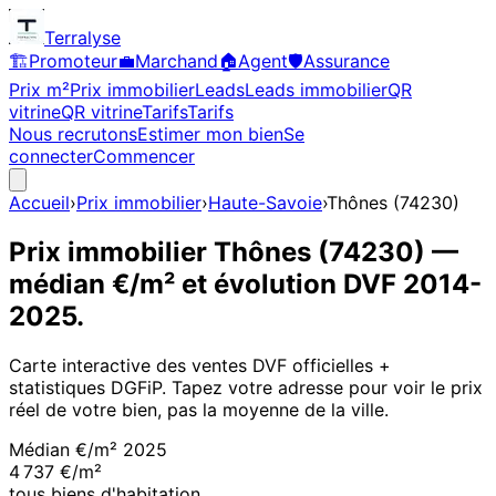
Terralyse
🏗️
Promoteur
💼
Marchand
🏠
Agent
🛡️
Assurance
Prix m²
Prix immobilier
Leads
Leads immobilier
QR
vitrine
QR vitrine
Tarifs
Tarifs
Nous recrutons
Estimer mon bien
Se
connecter
Commencer
Accueil
›
Prix immobilier
›
Haute-Savoie
›
Thônes
(
74230
)
Prix immobilier
Thônes
(
74230
)
—
médian €/m² et évolution DVF
2014
-
2025
.
Carte interactive des ventes DVF officielles +
statistiques DGFiP. Tapez votre adresse pour voir le prix
réel de votre bien, pas la moyenne de la ville.
Médian €/m²
2025
4 737 €/m²
tous biens d'habitation