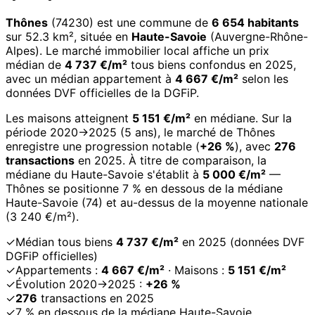
Thônes
(74230) est une commune de
6 654 habitants
sur 52.3 km², située en
Haute-Savoie
(Auvergne-Rhône-
Alpes). Le marché immobilier local affiche un prix
médian de
4 737 €/m²
tous biens confondus en 2025,
avec un médian appartement à
4 667 €/m²
selon les
données DVF officielles de la DGFiP.
Les maisons atteignent
5 151 €/m²
en médiane. Sur la
période 2020→2025 (5 ans), le marché de Thônes
enregistre une progression notable (
+26 %
), avec
276
transactions
en 2025. À titre de comparaison, la
médiane du Haute-Savoie s'établit à
5 000 €/m²
—
Thônes se positionne 7 % en dessous de la médiane
Haute-Savoie (74) et au-dessus de la moyenne nationale
(3 240 €/m²).
✓
Médian tous biens
4 737 €/m²
en 2025 (données DVF
DGFiP officielles)
✓
Appartements :
4 667 €/m²
· Maisons :
5 151 €/m²
✓
Évolution 2020→2025 :
+26 %
✓
276
transactions en 2025
✓
7 % en dessous de la médiane Haute-Savoie