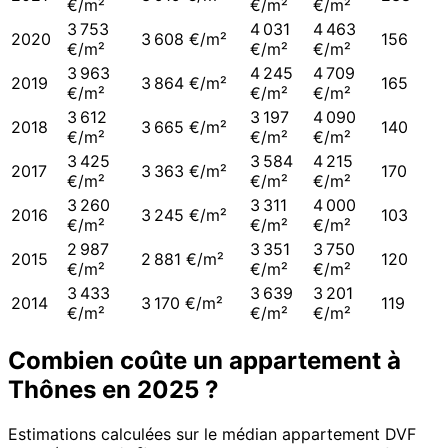
€/m²
€/m²
€/m²
3 753
4 031
4 463
2020
3 608 €/m²
156
€/m²
€/m²
€/m²
3 963
4 245
4 709
2019
3 864 €/m²
165
€/m²
€/m²
€/m²
3 612
3 197
4 090
2018
3 665 €/m²
140
€/m²
€/m²
€/m²
3 425
3 584
4 215
2017
3 363 €/m²
170
€/m²
€/m²
€/m²
3 260
3 311
4 000
2016
3 245 €/m²
103
€/m²
€/m²
€/m²
2 987
3 351
3 750
2015
2 881 €/m²
120
€/m²
€/m²
€/m²
3 433
3 639
3 201
2014
3 170 €/m²
119
€/m²
€/m²
€/m²
Combien coûte un appartement à
Thônes
en
2025
?
Estimations calculées sur le médian appartement DVF