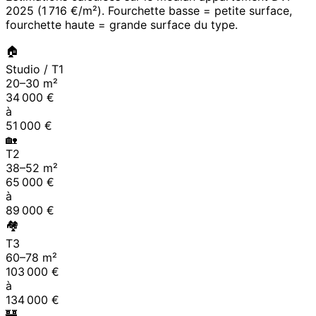
2025
(
1 716 €/m²
). Fourchette basse = petite surface,
fourchette haute = grande surface du type.
🏠
Studio / T1
20
–
30
m²
34 000
€
à
51 000
€
🏡
T2
38
–
52
m²
65 000
€
à
89 000
€
🏘
T3
60
–
78
m²
103 000
€
à
134 000
€
🏰