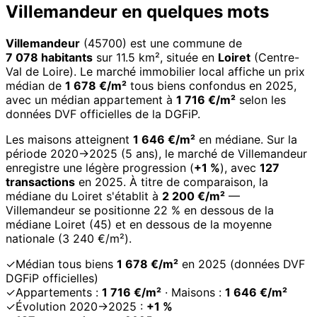
Villemandeur en quelques mots
Villemandeur
(45700) est une commune de
7 078 habitants
sur 11.5 km², située en
Loiret
(Centre-
Val de Loire). Le marché immobilier local affiche un prix
médian de
1 678 €/m²
tous biens confondus en 2025,
avec un médian appartement à
1 716 €/m²
selon les
données DVF officielles de la DGFiP.
Les maisons atteignent
1 646 €/m²
en médiane. Sur la
période 2020→2025 (5 ans), le marché de Villemandeur
enregistre une légère progression (
+1 %
), avec
127
transactions
en 2025. À titre de comparaison, la
médiane du Loiret s'établit à
2 200 €/m²
—
Villemandeur se positionne 22 % en dessous de la
médiane Loiret (45) et en dessous de la moyenne
nationale (3 240 €/m²).
✓
Médian tous biens
1 678 €/m²
en 2025 (données DVF
DGFiP officielles)
✓
Appartements :
1 716 €/m²
· Maisons :
1 646 €/m²
✓
Évolution 2020→2025 :
+1 %