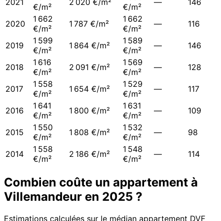
2021
2 020 €/m²
—
146
€/m²
€/m²
1 662
1 662
2020
1 787 €/m²
—
116
€/m²
€/m²
1 599
1 589
2019
1 864 €/m²
—
146
€/m²
€/m²
1 616
1 569
2018
2 091 €/m²
—
128
€/m²
€/m²
1 558
1 529
2017
1 654 €/m²
—
117
€/m²
€/m²
1 641
1 631
2016
1 800 €/m²
—
109
€/m²
€/m²
1 550
1 532
2015
1 808 €/m²
—
98
€/m²
€/m²
1 558
1 548
2014
2 186 €/m²
—
114
€/m²
€/m²
Combien coûte un appartement à
Villemandeur
en
2025
?
Estimations calculées sur le médian appartement DVF