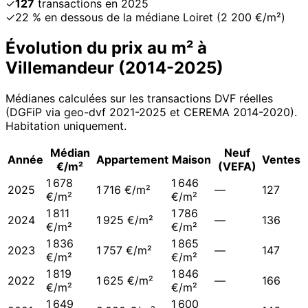
✓
127
transactions en 2025
✓
22 % en dessous de la médiane Loiret (2 200 €/m²)
Évolution du prix au m² à
Villemandeur
(
2014
-
2025
)
Médianes calculées sur les transactions DVF réelles
(DGFiP via geo-dvf 2021-
2025
et CEREMA 2014-2020
).
Habitation uniquement.
Médian
Neuf
Année
Appartement
Maison
Ventes
€/m²
(VEFA)
1 678
1 646
2025
1 716 €/m²
—
127
€/m²
€/m²
1 811
1 786
2024
1 925 €/m²
—
136
€/m²
€/m²
1 836
1 865
2023
1 757 €/m²
—
147
€/m²
€/m²
1 819
1 846
2022
1 625 €/m²
—
166
€/m²
€/m²
1 649
1 600