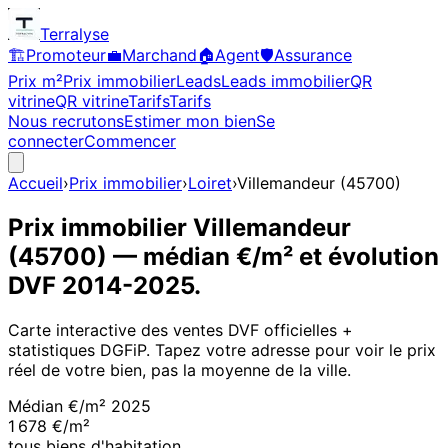
Terralyse
🏗️
Promoteur
💼
Marchand
🏠
Agent
🛡️
Assurance
Prix m²
Prix immobilier
Leads
Leads immobilier
QR
vitrine
QR vitrine
Tarifs
Tarifs
Nous recrutons
Estimer mon bien
Se
connecter
Commencer
Accueil
›
Prix immobilier
›
Loiret
›
Villemandeur
(
45700
)
Prix immobilier
Villemandeur
(
45700
)
— médian €/m² et évolution
DVF
2014
-
2025
.
Carte interactive des ventes DVF officielles +
statistiques DGFiP. Tapez votre adresse pour voir le prix
réel de votre bien, pas la moyenne de la ville.
Médian €/m²
2025
1 678 €/m²
tous biens d'habitation