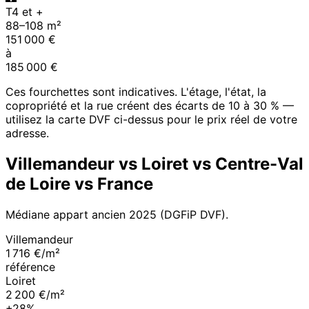
T4 et +
88
–
108
m²
151 000
€
à
185 000
€
Ces fourchettes sont indicatives. L'étage, l'état, la
copropriété et la rue créent des écarts de 10 à 30 % —
utilisez la carte DVF ci-dessus pour le prix réel de votre
adresse.
Villemandeur
vs
Loiret
vs
Centre-Val
de Loire
vs France
Médiane appart ancien
2025
(DGFiP DVF).
Villemandeur
1 716 €/m²
référence
Loiret
2 200 €/m²
+28%