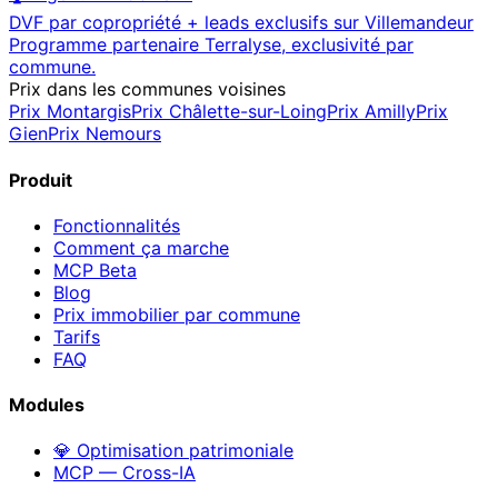
DVF par copropriété + leads exclusifs sur
Villemandeur
Programme partenaire Terralyse, exclusivité par
commune.
Prix dans les communes voisines
Prix
Montargis
Prix
Châlette-sur-Loing
Prix
Amilly
Prix
Gien
Prix
Nemours
Produit
Fonctionnalités
Comment ça marche
MCP
Beta
Blog
Prix immobilier par commune
Tarifs
FAQ
Modules
💎 Optimisation patrimoniale
MCP — Cross-IA