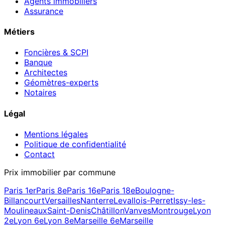
Agents immobiliers
Assurance
Métiers
Foncières & SCPI
Banque
Architectes
Géomètres-experts
Notaires
Légal
Mentions légales
Politique de confidentialité
Contact
Prix immobilier par commune
Paris 1er
Paris 8e
Paris 16e
Paris 18e
Boulogne-
Billancourt
Versailles
Nanterre
Levallois-Perret
Issy-les-
Moulineaux
Saint-Denis
Châtillon
Vanves
Montrouge
Lyon
2e
Lyon 6e
Lyon 8e
Marseille 6e
Marseille