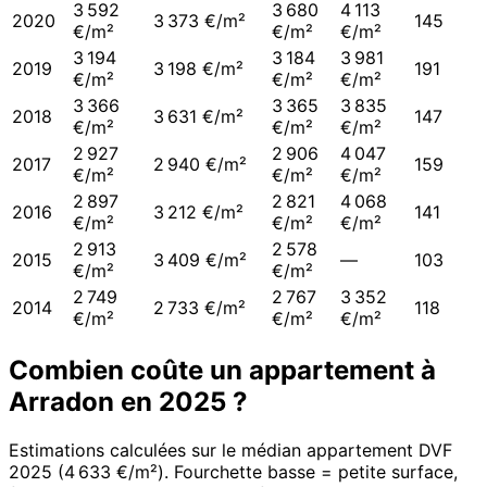
3 592
3 680
4 113
2020
3 373 €/m²
145
€/m²
€/m²
€/m²
3 194
3 184
3 981
2019
3 198 €/m²
191
€/m²
€/m²
€/m²
3 366
3 365
3 835
2018
3 631 €/m²
147
€/m²
€/m²
€/m²
2 927
2 906
4 047
2017
2 940 €/m²
159
€/m²
€/m²
€/m²
2 897
2 821
4 068
2016
3 212 €/m²
141
€/m²
€/m²
€/m²
2 913
2 578
2015
3 409 €/m²
—
103
€/m²
€/m²
2 749
2 767
3 352
2014
2 733 €/m²
118
€/m²
€/m²
€/m²
Combien coûte un appartement à
Arradon
en
2025
?
Estimations calculées sur le médian appartement DVF
2025
(
4 633 €/m²
). Fourchette basse = petite surface,