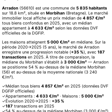
Arradon
(56610) est une commune de
5 835 habitants
sur 18.8 km², située en
Morbihan
(Bretagne). Le marché
immobilier local affiche un prix médian de
4 857 €/m²
tous biens confondus en 2025, avec un médian
appartement à
4 633 €/m²
selon les données DVF
officielles de la DGFiP.
Les maisons atteignent
5 000 €/m²
en médiane. Sur la
période 2020→2025 (5 ans), le marché de Arradon
enregistre une progression notable (
+35 %
), avec
187
transactions
en 2025. À titre de comparaison, la
médiane du Morbihan s'établit à
3 000 €/m²
— Arradon
se positionne 54 % au-dessus de la médiane Morbihan
(56) et au-dessus de la moyenne nationale (3 240
€/m²).
✓
Médian tous biens
4 857 €/m²
en 2025 (données DVF
DGFiP officielles)
✓
Appartements :
4 633 €/m²
· Maisons :
5 000 €/m²
✓
Évolution 2020→2025 :
+35 %
✓
187
transactions en 2025
✓
54 % au-dessus de la médiane Morbihan (3 000 €/m²)