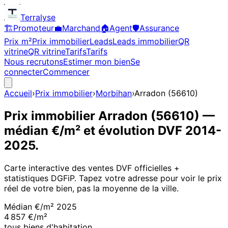
Terralyse
🏗️
Promoteur
💼
Marchand
🏠
Agent
🛡️
Assurance
Prix m²
Prix immobilier
Leads
Leads immobilier
QR
vitrine
QR vitrine
Tarifs
Tarifs
Nous recrutons
Estimer mon bien
Se
connecter
Commencer
Accueil
›
Prix immobilier
›
Morbihan
›
Arradon
(
56610
)
Prix immobilier
Arradon
(
56610
)
—
médian €/m² et évolution DVF
2014
-
2025
.
Carte interactive des ventes DVF officielles +
statistiques DGFiP. Tapez votre adresse pour voir le prix
réel de votre bien, pas la moyenne de la ville.
Médian €/m²
2025
4 857 €/m²
tous biens d'habitation