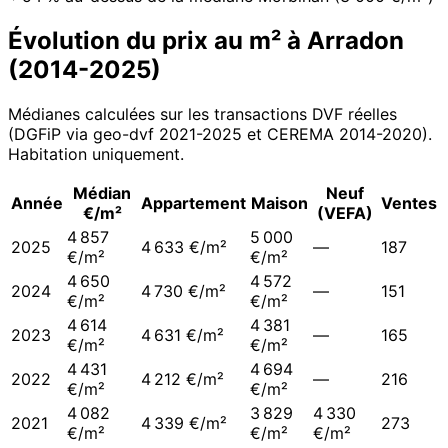
Évolution du prix au m² à
Arradon
(
2014
-
2025
)
Médianes calculées sur les transactions DVF réelles
(DGFiP via geo-dvf 2021-
2025
et CEREMA 2014-2020
).
Habitation uniquement.
Médian
Neuf
Année
Appartement
Maison
Ventes
€/m²
(VEFA)
4 857
5 000
2025
4 633 €/m²
—
187
€/m²
€/m²
4 650
4 572
2024
4 730 €/m²
—
151
€/m²
€/m²
4 614
4 381
2023
4 631 €/m²
—
165
€/m²
€/m²
4 431
4 694
2022
4 212 €/m²
—
216
€/m²
€/m²
4 082
3 829
4 330
2021
4 339 €/m²
273
€/m²
€/m²
€/m²