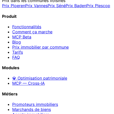
Prix dans les communes voisines
Prix
Ploeren
Prix
Vannes
Prix
Séné
Prix
Baden
Prix
Plescop
Produit
Fonctionnalités
Comment ça marche
MCP
Beta
Blog
Prix immobilier par commune
Tarifs
FAQ
Modules
💎 Optimisation patrimoniale
MCP — Cross-IA
Métiers
Promoteurs immobiliers
Marchands de biens