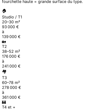
fourchette haute = grande surface du type.
🏠
Studio / T1
20
–
30
m²
93 000
€
à
139 000
€
🏡
T2
38
–
52
m²
176 000
€
à
241 000
€
🏘
T3
60
–
78
m²
278 000
€
à
361 000
€
🏰
T4 et +