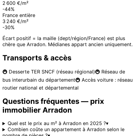
2 600 €/m²
-44%
France entière
3 240 €/m²
-30%
Écart positif = la maille (dept/région/France) est plus
chère que
Arradon
. Médianes appart ancien uniquement.
Transports & accès
🚇
Desserte TER SNCF (réseau régional)
🚇
Réseau de
bus interurbain du département
🚇
Accès voiture : réseau
routier national et départemental
Questions fréquentes — prix
immobilier
Arradon
Quel est le prix au m² à Arradon en 2025 ?
▾
Combien coûte un appartement à Arradon selon le
nombre de pièces ?
▾