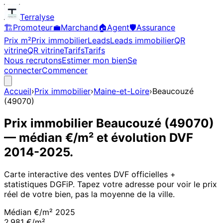
Terralyse
🏗️
Promoteur
💼
Marchand
🏠
Agent
🛡️
Assurance
Prix m²
Prix immobilier
Leads
Leads immobilier
QR
vitrine
QR vitrine
Tarifs
Tarifs
Nous recrutons
Estimer mon bien
Se
connecter
Commencer
Accueil
›
Prix immobilier
›
Maine-et-Loire
›
Beaucouzé
(
49070
)
Prix immobilier
Beaucouzé
(
49070
)
— médian €/m² et évolution DVF
2014
-
2025
.
Carte interactive des ventes DVF officielles +
statistiques DGFiP. Tapez votre adresse pour voir le prix
réel de votre bien, pas la moyenne de la ville.
Médian €/m²
2025
2 981 €/m²