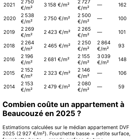
2 750
2 727
2021
3 158 €/m²
—
162
€/m²
€/m²
2 538
2 500
2020
2 750 €/m²
—
100
€/m²
€/m²
2 269
2 265
2019
2 423 €/m²
—
101
€/m²
€/m²
2 264
2 250
2 864
2018
2 465 €/m²
93
€/m²
€/m²
€/m²
2 196
2 155
3 039
2016
2 681 €/m²
148
€/m²
€/m²
€/m²
2 152
2 146
2015
2 323 €/m²
—
106
€/m²
€/m²
2 153
2 080
2014
2 479 €/m²
—
59
€/m²
€/m²
Combien coûte un appartement à
Beaucouzé
en
2025
?
Estimations calculées sur le médian appartement DVF
2025
(
2 927 €/m²
). Fourchette basse = petite surface,