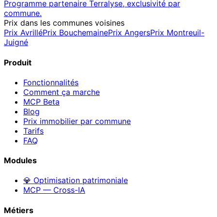
Programme partenaire Terralyse, exclusivité par
commune.
Prix dans les communes voisines
Prix
Avrillé
Prix
Bouchemaine
Prix
Angers
Prix
Montreuil-
Juigné
Produit
Fonctionnalités
Comment ça marche
MCP
Beta
Blog
Prix immobilier par commune
Tarifs
FAQ
Modules
💎 Optimisation patrimoniale
MCP — Cross-IA
Métiers