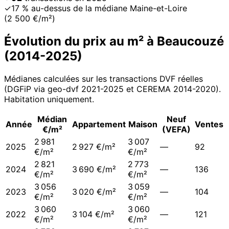
✓
17 % au-dessus de la médiane Maine-et-Loire
(2 500 €/m²)
Évolution du prix au m² à
Beaucouzé
(
2014
-
2025
)
Médianes calculées sur les transactions DVF réelles
(DGFiP via geo-dvf 2021-
2025
et CEREMA 2014-2020
).
Habitation uniquement.
Médian
Neuf
Année
Appartement
Maison
Ventes
€/m²
(VEFA)
2 981
3 007
2025
2 927 €/m²
—
92
€/m²
€/m²
2 821
2 773
2024
3 690 €/m²
—
136
€/m²
€/m²
3 056
3 059
2023
3 020 €/m²
—
104
€/m²
€/m²
3 060
3 060
2022
3 104 €/m²
—
121
€/m²
€/m²