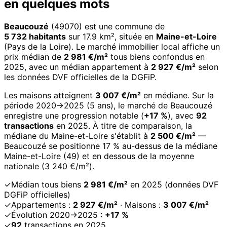
en quelques mots
Beaucouzé
(49070) est une commune de
5 732 habitants
sur 17.9 km², située en
Maine-et-Loire
(Pays de la Loire). Le marché immobilier local affiche un
prix médian de
2 981 €/m²
tous biens confondus en
2025, avec un médian appartement à
2 927 €/m²
selon
les données DVF officielles de la DGFiP.
Les maisons atteignent
3 007 €/m²
en médiane. Sur la
période 2020→2025 (5 ans), le marché de Beaucouzé
enregistre une progression notable (
+17 %
), avec
92
transactions
en 2025. À titre de comparaison, la
médiane du Maine-et-Loire s'établit à
2 500 €/m²
—
Beaucouzé se positionne 17 % au-dessus de la médiane
Maine-et-Loire (49) et en dessous de la moyenne
nationale (3 240 €/m²).
✓
Médian tous biens
2 981 €/m²
en 2025 (données DVF
DGFiP officielles)
✓
Appartements :
2 927 €/m²
· Maisons :
3 007 €/m²
✓
Évolution 2020→2025 :
+17 %
✓
92
transactions en 2025