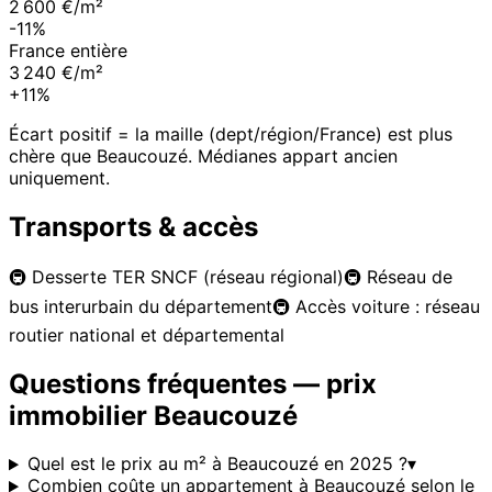
2 600 €/m²
-11%
France entière
3 240 €/m²
+11%
Écart positif = la maille (dept/région/France) est plus
chère que
Beaucouzé
. Médianes appart ancien
uniquement.
Transports & accès
🚇
Desserte TER SNCF (réseau régional)
🚇
Réseau de
bus interurbain du département
🚇
Accès voiture : réseau
routier national et départemental
Questions fréquentes — prix
immobilier
Beaucouzé
Quel est le prix au m² à Beaucouzé en 2025 ?
▾
Combien coûte un appartement à Beaucouzé selon le