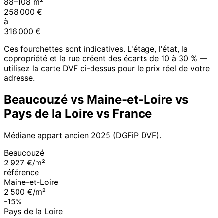
88
–
108
m²
258 000
€
à
316 000
€
Ces fourchettes sont indicatives. L'étage, l'état, la
copropriété et la rue créent des écarts de 10 à 30 % —
utilisez la carte DVF ci-dessus pour le prix réel de votre
adresse.
Beaucouzé
vs
Maine-et-Loire
vs
Pays de la Loire
vs France
Médiane appart ancien
2025
(DGFiP DVF).
Beaucouzé
2 927 €/m²
référence
Maine-et-Loire
2 500 €/m²
-15%
Pays de la Loire