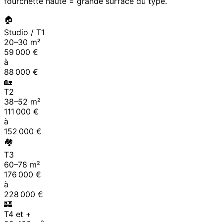
fourchette haute = grande surface du type.
🏠
Studio / T1
20
–
30
m²
59 000
€
à
88 000
€
🏡
T2
38
–
52
m²
111 000
€
à
152 000
€
🏘
T3
60
–
78
m²
176 000
€
à
228 000
€
🏰
T4 et +