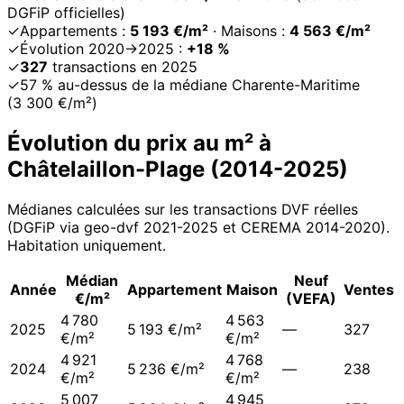
DGFiP officielles)
✓
Appartements :
5 193 €/m²
· Maisons :
4 563 €/m²
✓
Évolution 2020→2025 :
+18 %
✓
327
transactions en 2025
✓
57 % au-dessus de la médiane Charente-Maritime
(3 300 €/m²)
Évolution du prix au m² à
Châtelaillon-Plage
(
2014
-
2025
)
Médianes calculées sur les transactions DVF réelles
(DGFiP via geo-dvf 2021-
2025
et CEREMA 2014-2020
).
Habitation uniquement.
Médian
Neuf
Année
Appartement
Maison
Ventes
€/m²
(VEFA)
4 780
4 563
2025
5 193 €/m²
—
327
€/m²
€/m²
4 921
4 768
2024
5 236 €/m²
—
238
€/m²
€/m²
5 007
4 945