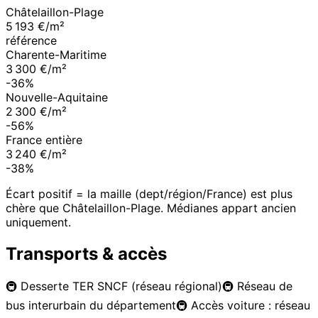
Châtelaillon-Plage
5 193 €/m²
référence
Charente-Maritime
3 300 €/m²
-36%
Nouvelle-Aquitaine
2 300 €/m²
-56%
France entière
3 240 €/m²
-38%
Écart positif = la maille (dept/région/France) est plus
chère que
Châtelaillon-Plage
. Médianes appart ancien
uniquement.
Transports & accès
🚇
Desserte TER SNCF (réseau régional)
🚇
Réseau de
bus interurbain du département
🚇
Accès voiture : réseau