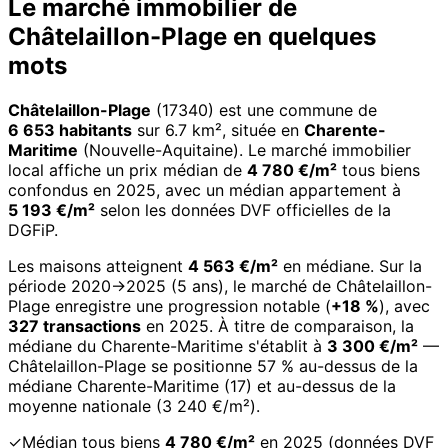
Le marché immobilier de
Châtelaillon-Plage en quelques
mots
Châtelaillon-Plage
(17340) est une commune de
6 653 habitants
sur 6.7 km², située en
Charente-
Maritime
(Nouvelle-Aquitaine). Le marché immobilier
local affiche un prix médian de
4 780 €/m²
tous biens
confondus en 2025, avec un médian appartement à
5 193 €/m²
selon les données DVF officielles de la
DGFiP.
Les maisons atteignent
4 563 €/m²
en médiane. Sur la
période 2020→2025 (5 ans), le marché de Châtelaillon-
Plage enregistre une progression notable (
+18 %
), avec
327 transactions
en 2025. À titre de comparaison, la
médiane du Charente-Maritime s'établit à
3 300 €/m²
—
Châtelaillon-Plage se positionne 57 % au-dessus de la
médiane Charente-Maritime (17) et au-dessus de la
moyenne nationale (3 240 €/m²).
✓
Médian tous biens
4 780 €/m²
en 2025 (données DVF