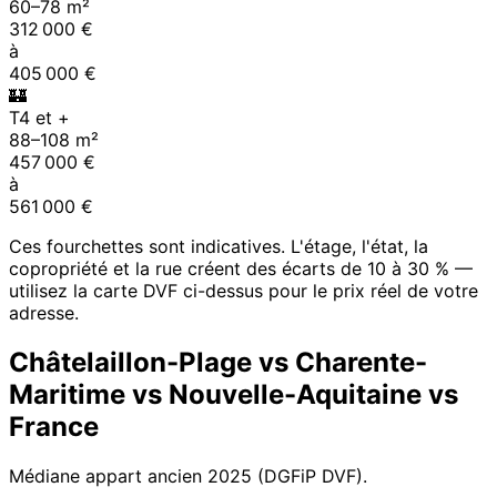
60
–
78
m²
312 000
€
à
405 000
€
🏰
T4 et +
88
–
108
m²
457 000
€
à
561 000
€
Ces fourchettes sont indicatives. L'étage, l'état, la
copropriété et la rue créent des écarts de 10 à 30 % —
utilisez la carte DVF ci-dessus pour le prix réel de votre
adresse.
Châtelaillon-Plage
vs
Charente-
Maritime
vs
Nouvelle-Aquitaine
vs
France
Médiane appart ancien
2025
(DGFiP DVF).