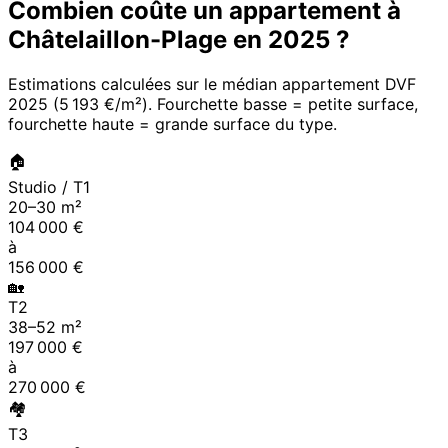
Combien coûte un appartement à
Châtelaillon-Plage
en
2025
?
Estimations calculées sur le médian appartement DVF
2025
(
5 193 €/m²
). Fourchette basse = petite surface,
fourchette haute = grande surface du type.
🏠
Studio / T1
20
–
30
m²
104 000
€
à
156 000
€
🏡
T2
38
–
52
m²
197 000
€
à
270 000
€
🏘
T3