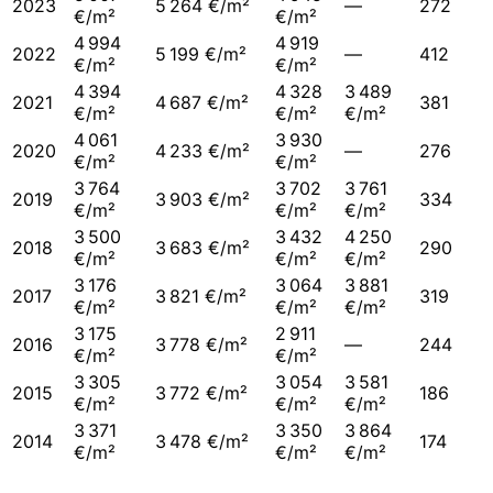
2023
5 264 €/m²
—
272
€/m²
€/m²
4 994
4 919
2022
5 199 €/m²
—
412
€/m²
€/m²
4 394
4 328
3 489
2021
4 687 €/m²
381
€/m²
€/m²
€/m²
4 061
3 930
2020
4 233 €/m²
—
276
€/m²
€/m²
3 764
3 702
3 761
2019
3 903 €/m²
334
€/m²
€/m²
€/m²
3 500
3 432
4 250
2018
3 683 €/m²
290
€/m²
€/m²
€/m²
3 176
3 064
3 881
2017
3 821 €/m²
319
€/m²
€/m²
€/m²
3 175
2 911
2016
3 778 €/m²
—
244
€/m²
€/m²
3 305
3 054
3 581
2015
3 772 €/m²
186
€/m²
€/m²
€/m²
3 371
3 350
3 864
2014
3 478 €/m²
174
€/m²
€/m²
€/m²