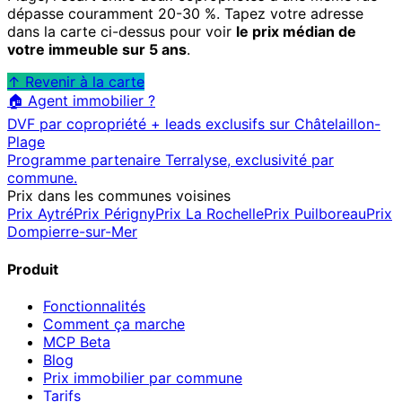
dépasse couramment 20-30 %. Tapez votre adresse
dans la carte ci-dessus pour voir
le prix médian de
votre immeuble sur 5 ans
.
↑ Revenir à la carte
🏠 Agent immobilier ?
DVF par copropriété + leads exclusifs sur
Châtelaillon-
Plage
Programme partenaire Terralyse, exclusivité par
commune.
Prix dans les communes voisines
Prix
Aytré
Prix
Périgny
Prix
La Rochelle
Prix
Puilboreau
Prix
Dompierre-sur-Mer
Produit
Fonctionnalités
Comment ça marche
MCP
Beta
Blog
Prix immobilier par commune
Tarifs