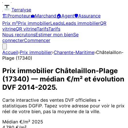
Terralyse
🏗️
Promoteur
💼
Marchand
🏠
Agent
🛡️
Assurance
Prix m²
Prix immobilier
Leads
Leads immobilier
QR
vitrine
QR vitrine
Tarifs
Tarifs
Nous recrutons
Estimer mon bien
Se
connecter
Commencer
Accueil
›
Prix immobilier
›
Charente-Maritime
›
Châtelaillon-
Plage
(
17340
)
Prix immobilier
Châtelaillon-Plage
(
17340
)
— médian €/m² et évolution
DVF
2014
-
2025
.
Carte interactive des ventes DVF officielles +
statistiques DGFiP. Tapez votre adresse pour voir le prix
réel de votre bien, pas la moyenne de la ville.
Médian €/m²
2025
4 780 €/m²