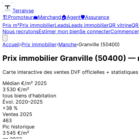
Terralyse
🏗️
Promoteur
💼
Marchand
🏠
Agent
🛡️
Assurance
Prix m²
Prix immobilier
Leads
Leads immobilier
QR vitrine
QR 
Nous recrutons
Estimer mon bien
Se connecter
Commencer
Accueil
›
Prix immobilier
›
Manche
›
Granville
(
50400
)
Prix immobilier
Granville
(
50400
)
— 
Carte interactive des ventes DVF officielles + statistiques
Médian €/m²
2025
3 530 €/m²
tous biens d'habitation
Évol.
2020
–
2025
+
38
%
Ventes
2025
463
Pic historique
3 545 €/m²
en
2022