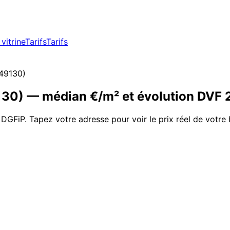
vitrine
Tarifs
Tarifs
49130
)
130
)
— médian €/m² et évolution DVF
 DGFiP. Tapez votre adresse pour voir le prix réel de votre 