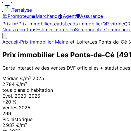
Terralyse
🏗️
Promoteur
💼
Marchand
🏠
Agent
🛡️
Assurance
Prix m²
Prix immobilier
Leads
Leads immobilier
QR vitrine
QR 
Nous recrutons
Estimer mon bien
Se connecter
Commencer
Accueil
›
Prix immobilier
›
Maine-et-Loire
›
Les Ponts-de-Cé
(
Prix immobilier
Les Ponts-de-Cé
(
49
Carte interactive des ventes DVF officielles + statistiques
Médian €/m²
2025
2 784 €/m²
tous biens d'habitation
Évol.
2020
–
2025
+
20
%
Ventes
2025
299
Pic historique
2 937 €/m²
en
2022