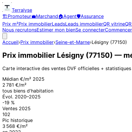
Terralyse
🏗️
Promoteur
💼
Marchand
🏠
Agent
🛡️
Assurance
Prix m²
Prix immobilier
Leads
Leads immobilier
QR vitrine
QR 
Nous recrutons
Estimer mon bien
Se connecter
Commencer
Accueil
›
Prix immobilier
›
Seine-et-Marne
›
Lésigny
(
77150
)
Prix immobilier
Lésigny
(
77150
)
— mé
Carte interactive des ventes DVF officielles + statistiques
Médian €/m²
2025
2 781 €/m²
tous biens d'habitation
Évol.
2020
–
2025
-19
%
Ventes
2025
102
Pic historique
3 568 €/m²
en
2022