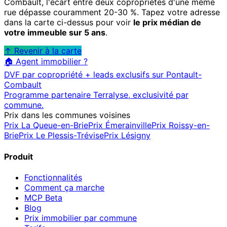
Combault
, l'écart entre deux copropriétés d'une même
rue dépasse couramment 20-30 %. Tapez votre adresse
dans la carte ci-dessus pour voir
le prix médian de
votre immeuble sur 5 ans
.
↑ Revenir à la carte
🏠 Agent immobilier ?
DVF par copropriété + leads exclusifs sur
Pontault-
Combault
Programme partenaire Terralyse, exclusivité par
commune.
Prix dans les communes voisines
Prix
La Queue-en-Brie
Prix
Émerainville
Prix
Roissy-en-
Brie
Prix
Le Plessis-Trévise
Prix
Lésigny
Produit
Fonctionnalités
Comment ça marche
MCP
Beta
Blog
Prix immobilier par commune