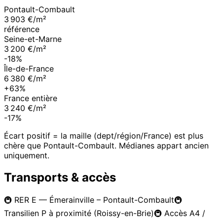
Pontault-Combault
3 903 €/m²
référence
Seine-et-Marne
3 200 €/m²
-18%
Île-de-France
6 380 €/m²
+63%
France entière
3 240 €/m²
-17%
Écart positif = la maille (dept/région/France) est plus
chère que
Pontault-Combault
. Médianes appart ancien
uniquement.
Transports & accès
🚇
RER E — Émerainville – Pontault-Combault
🚇
Transilien P à proximité (Roissy-en-Brie)
🚇
Accès A4 /