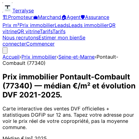
Terralyse
🏗️
Promoteur
💼
Marchand
🏠
Agent
🛡️
Assurance
Prix m²
Prix immobilier
Leads
Leads immobilier
QR
vitrine
QR vitrine
Tarifs
Tarifs
Nous recrutons
Estimer mon bien
Se
connecter
Commencer
Accueil
›
Prix immobilier
›
Seine-et-Marne
›
Pontault-
Combault
(
77340
)
Prix immobilier
Pontault-Combault
(
77340
)
— médian €/m² et évolution
DVF
2021
-
2025
.
Carte interactive des ventes DVF officielles +
statistiques DGFiP sur 12 ans. Tapez votre adresse pour
voir le prix réel de votre copropriété, pas la moyenne
commune.
Médian €/m²
2025