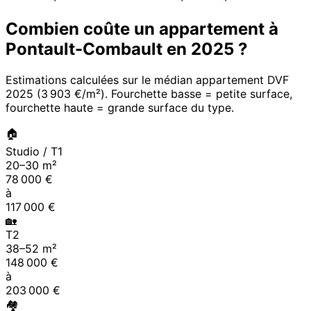
Combien coûte un appartement à
Pontault-Combault
en
2025
?
Estimations calculées sur le médian appartement DVF
2025
(
3 903 €/m²
). Fourchette basse = petite surface,
fourchette haute = grande surface du type.
🏠
Studio / T1
20
–
30
m²
78 000
€
à
117 000
€
🏡
T2
38
–
52
m²
148 000
€
à
203 000
€
🏘