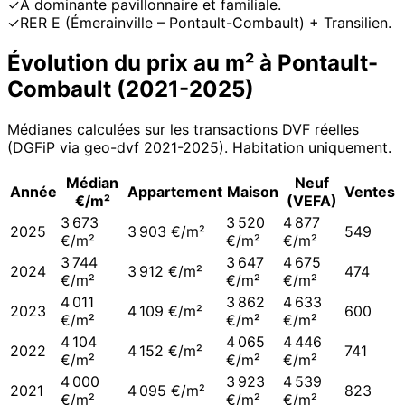
✓
À dominante pavillonnaire et familiale.
✓
RER E (Émerainville – Pontault-Combault) + Transilien.
Évolution du prix au m² à
Pontault-
Combault
(
2021
-
2025
)
Médianes calculées sur les transactions DVF réelles
(DGFiP via geo-dvf 2021-
2025
). Habitation uniquement.
Médian
Neuf
Année
Appartement
Maison
Ventes
€/m²
(VEFA)
3 673
3 520
4 877
2025
3 903 €/m²
549
€/m²
€/m²
€/m²
3 744
3 647
4 675
2024
3 912 €/m²
474
€/m²
€/m²
€/m²
4 011
3 862
4 633
2023
4 109 €/m²
600
€/m²
€/m²
€/m²
4 104
4 065
4 446
2022
4 152 €/m²
741
€/m²
€/m²
€/m²
4 000
3 923
4 539
2021
4 095 €/m²
823
€/m²
€/m²
€/m²