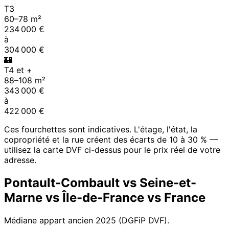
T3
60
–
78
m²
234 000
€
à
304 000
€
🏰
T4 et +
88
–
108
m²
343 000
€
à
422 000
€
Ces fourchettes sont indicatives. L'étage, l'état, la
copropriété et la rue créent des écarts de 10 à 30 % —
utilisez la carte DVF ci-dessus pour le prix réel de votre
adresse.
Pontault-Combault
vs
Seine-et-
Marne
vs
Île-de-France
vs France
Médiane appart ancien
2025
(DGFiP DVF).