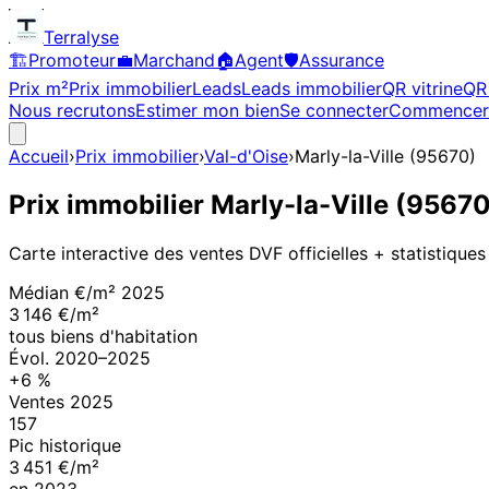
Terralyse
🏗️
Promoteur
💼
Marchand
🏠
Agent
🛡️
Assurance
Prix m²
Prix immobilier
Leads
Leads immobilier
QR vitrine
QR 
Nous recrutons
Estimer mon bien
Se connecter
Commencer
Accueil
›
Prix immobilier
›
Val-d'Oise
›
Marly-la-Ville
(
95670
)
Prix immobilier
Marly-la-Ville
(
9567
Carte interactive des ventes DVF officielles + statistiques
Médian €/m²
2025
3 146 €/m²
tous biens d'habitation
Évol.
2020
–
2025
+
6
%
Ventes
2025
157
Pic historique
3 451 €/m²
en
2023