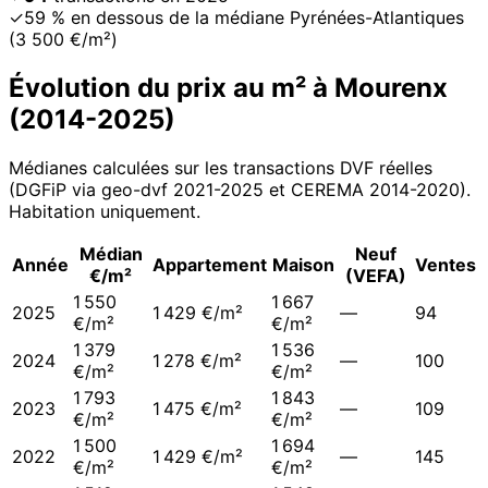
✓
59 % en dessous de la médiane Pyrénées-Atlantiques
(3 500 €/m²)
Évolution du prix au m² à
Mourenx
(
2014
-
2025
)
Médianes calculées sur les transactions DVF réelles
(DGFiP via geo-dvf 2021-
2025
et CEREMA 2014-2020
).
Habitation uniquement.
Médian
Neuf
Année
Appartement
Maison
Ventes
€/m²
(VEFA)
1 550
1 667
2025
1 429 €/m²
—
94
€/m²
€/m²
1 379
1 536
2024
1 278 €/m²
—
100
€/m²
€/m²
1 793
1 843
2023
1 475 €/m²
—
109
€/m²
€/m²
1 500
1 694
2022
1 429 €/m²
—
145
€/m²
€/m²