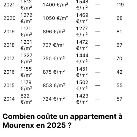
1 512
1 548
2021
1 400 €/m²
—
119
€/m²
€/m²
1 272
1 469
2020
1 050 €/m²
—
68
€/m²
€/m²
1 171
1 277
2019
896 €/m²
—
81
€/m²
€/m²
1 231
1 472
2018
737 €/m²
—
67
€/m²
€/m²
1 327
1 444
2017
750 €/m²
—
70
€/m²
€/m²
1 155
1 451
2016
875 €/m²
—
42
€/m²
€/m²
1 179
1 502
2015
853 €/m²
—
55
€/m²
€/m²
822
1 423
2014
724 €/m²
—
57
€/m²
€/m²
Combien coûte un appartement à
Mourenx
en
2025
?