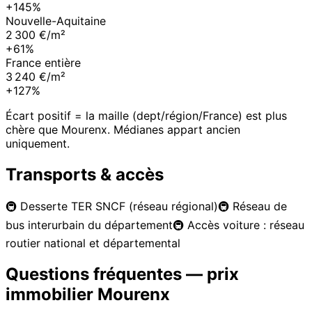
+145%
Nouvelle-Aquitaine
2 300 €/m²
+61%
France entière
3 240 €/m²
+127%
Écart positif = la maille (dept/région/France) est plus
chère que
Mourenx
. Médianes appart ancien
uniquement.
Transports & accès
🚇
Desserte TER SNCF (réseau régional)
🚇
Réseau de
bus interurbain du département
🚇
Accès voiture : réseau
routier national et départemental
Questions fréquentes — prix
immobilier
Mourenx