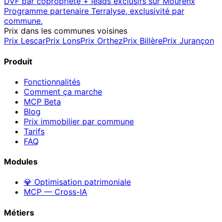
DVF par copropriété + leads exclusifs sur
Mourenx
Programme partenaire Terralyse, exclusivité par
commune.
Prix dans les communes voisines
Prix
Lescar
Prix
Lons
Prix
Orthez
Prix
Billère
Prix
Jurançon
Produit
Fonctionnalités
Comment ça marche
MCP
Beta
Blog
Prix immobilier par commune
Tarifs
FAQ
Modules
💎 Optimisation patrimoniale
MCP — Cross-IA
Métiers