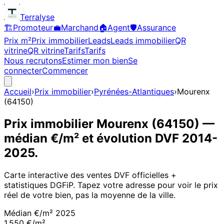
Terralyse
🏗️
Promoteur
💼
Marchand
🏠
Agent
🛡️
Assurance
Prix m²
Prix immobilier
Leads
Leads immobilier
QR
vitrine
QR vitrine
Tarifs
Tarifs
Nous recrutons
Estimer mon bien
Se
connecter
Commencer
Accueil
›
Prix immobilier
›
Pyrénées-Atlantiques
›
Mourenx
(
64150
)
Prix immobilier
Mourenx
(
64150
)
—
médian €/m² et évolution DVF
2014
-
2025
.
Carte interactive des ventes DVF officielles +
statistiques DGFiP. Tapez votre adresse pour voir le prix
réel de votre bien, pas la moyenne de la ville.
Médian €/m²
2025
1 550 €/m²