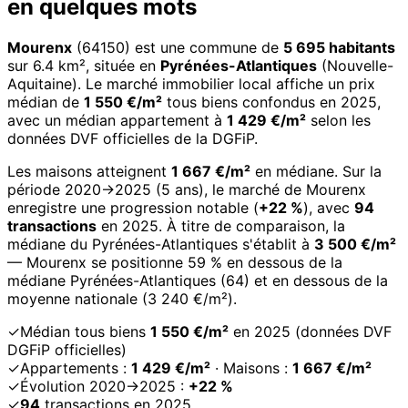
en quelques mots
Mourenx
(64150) est une commune de
5 695 habitants
sur 6.4 km², située en
Pyrénées-Atlantiques
(Nouvelle-
Aquitaine). Le marché immobilier local affiche un prix
médian de
1 550 €/m²
tous biens confondus en 2025,
avec un médian appartement à
1 429 €/m²
selon les
données DVF officielles de la DGFiP.
Les maisons atteignent
1 667 €/m²
en médiane. Sur la
période 2020→2025 (5 ans), le marché de Mourenx
enregistre une progression notable (
+22 %
), avec
94
transactions
en 2025. À titre de comparaison, la
médiane du Pyrénées-Atlantiques s'établit à
3 500 €/m²
— Mourenx se positionne 59 % en dessous de la
médiane Pyrénées-Atlantiques (64) et en dessous de la
moyenne nationale (3 240 €/m²).
✓
Médian tous biens
1 550 €/m²
en 2025 (données DVF
DGFiP officielles)
✓
Appartements :
1 429 €/m²
· Maisons :
1 667 €/m²
✓
Évolution 2020→2025 :
+22 %
✓
94
transactions en 2025