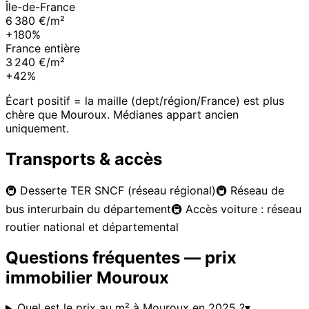
Île-de-France
6 380 €/m²
+180%
France entière
3 240 €/m²
+42%
Écart positif = la maille (dept/région/France) est plus
chère que
Mouroux
. Médianes appart ancien
uniquement.
Transports & accès
🚇
Desserte TER SNCF (réseau régional)
🚇
Réseau de
bus interurbain du département
🚇
Accès voiture : réseau
routier national et départemental
Questions fréquentes — prix
immobilier
Mouroux
Quel est le prix au m² à Mouroux en 2025 ?
▾