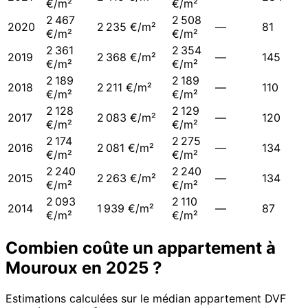
€/m²
€/m²
2 467
2 508
2020
2 235 €/m²
—
81
€/m²
€/m²
2 361
2 354
2019
2 368 €/m²
—
145
€/m²
€/m²
2 189
2 189
2018
2 211 €/m²
—
110
€/m²
€/m²
2 128
2 129
2017
2 083 €/m²
—
120
€/m²
€/m²
2 174
2 275
2016
2 081 €/m²
—
134
€/m²
€/m²
2 240
2 240
2015
2 263 €/m²
—
134
€/m²
€/m²
2 093
2 110
2014
1 939 €/m²
—
87
€/m²
€/m²
Combien coûte un appartement à
Mouroux
en
2025
?
Estimations calculées sur le médian appartement DVF