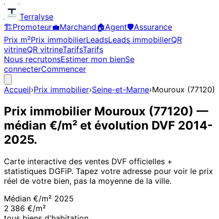
Terralyse
🏗️
Promoteur
💼
Marchand
🏠
Agent
🛡️
Assurance
Prix m²
Prix immobilier
Leads
Leads immobilier
QR
vitrine
QR vitrine
Tarifs
Tarifs
Nous recrutons
Estimer mon bien
Se
connecter
Commencer
Accueil
›
Prix immobilier
›
Seine-et-Marne
›
Mouroux
(
77120
)
Prix immobilier
Mouroux
(
77120
)
—
médian €/m² et évolution DVF
2014
-
2025
.
Carte interactive des ventes DVF officielles +
statistiques DGFiP. Tapez votre adresse pour voir le prix
réel de votre bien, pas la moyenne de la ville.
Médian €/m²
2025
2 386 €/m²
tous biens d'habitation