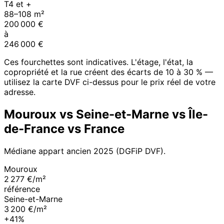
T4 et +
88
–
108
m²
200 000
€
à
246 000
€
Ces fourchettes sont indicatives. L'étage, l'état, la
copropriété et la rue créent des écarts de 10 à 30 % —
utilisez la carte DVF ci-dessus pour le prix réel de votre
adresse.
Mouroux
vs
Seine-et-Marne
vs
Île-
de-France
vs France
Médiane appart ancien
2025
(DGFiP DVF).
Mouroux
2 277 €/m²
référence
Seine-et-Marne
3 200 €/m²
+41%