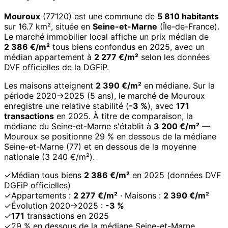
Mouroux
(77120) est une commune de
5 810 habitants
sur 16.7 km², située en
Seine-et-Marne
(Île-de-France).
Le marché immobilier local affiche un prix médian de
2 386 €/m²
tous biens confondus en 2025, avec un
médian appartement à
2 277 €/m²
selon les données
DVF officielles de la DGFiP.
Les maisons atteignent
2 390 €/m²
en médiane. Sur la
période 2020→2025 (5 ans), le marché de Mouroux
enregistre une relative stabilité (
-3 %
), avec
171
transactions
en 2025. À titre de comparaison, la
médiane du Seine-et-Marne s'établit à
3 200 €/m²
—
Mouroux se positionne 29 % en dessous de la médiane
Seine-et-Marne (77) et en dessous de la moyenne
nationale (3 240 €/m²).
✓
Médian tous biens
2 386 €/m²
en 2025 (données DVF
DGFiP officielles)
✓
Appartements :
2 277 €/m²
· Maisons :
2 390 €/m²
✓
Évolution 2020→2025 :
-3 %
✓
171
transactions en 2025
✓
29 % en dessous de la médiane Seine-et-Marne