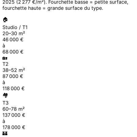
2025
(
2 277 €/m²
). Fourchette basse = petite surface,
fourchette haute = grande surface du type.
🏠
Studio / T1
20
–
30
m²
46 000
€
à
68 000
€
🏡
T2
38
–
52
m²
87 000
€
à
118 000
€
🏘
T3
60
–
78
m²
137 000
€
à
178 000
€
🏰