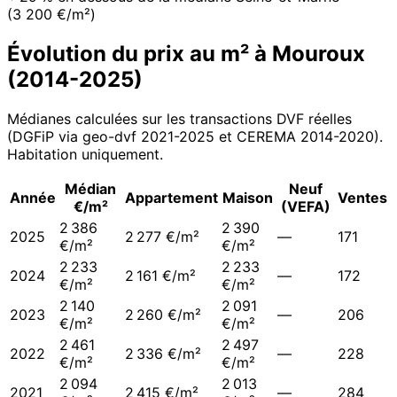
(3 200 €/m²)
Évolution du prix au m² à
Mouroux
(
2014
-
2025
)
Médianes calculées sur les transactions DVF réelles
(DGFiP via geo-dvf 2021-
2025
et CEREMA 2014-2020
).
Habitation uniquement.
Médian
Neuf
Année
Appartement
Maison
Ventes
€/m²
(VEFA)
2 386
2 390
2025
2 277 €/m²
—
171
€/m²
€/m²
2 233
2 233
2024
2 161 €/m²
—
172
€/m²
€/m²
2 140
2 091
2023
2 260 €/m²
—
206
€/m²
€/m²
2 461
2 497
2022
2 336 €/m²
—
228
€/m²
€/m²
2 094
2 013
2021
2 415 €/m²
—
284