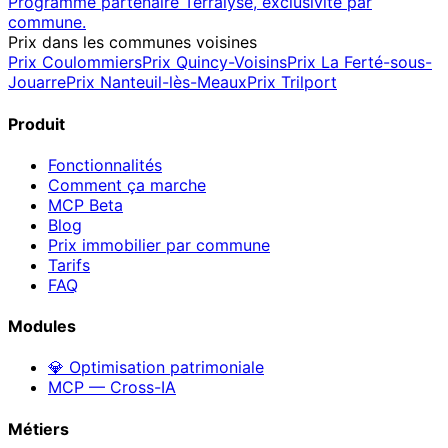
Programme partenaire Terralyse, exclusivité par
commune.
Prix dans les communes voisines
Prix
Coulommiers
Prix
Quincy-Voisins
Prix
La Ferté-sous-
Jouarre
Prix
Nanteuil-lès-Meaux
Prix
Trilport
Produit
Fonctionnalités
Comment ça marche
MCP
Beta
Blog
Prix immobilier par commune
Tarifs
FAQ
Modules
💎 Optimisation patrimoniale
MCP — Cross-IA
Métiers