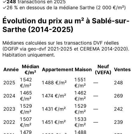
✓
248
transactions en 2025
✓
26 % en dessous de la médiane Sarthe (2 000 €/m²)
Évolution du prix au m² à
Sablé-sur-
Sarthe
(
2014
-
2025
)
Médianes calculées sur les transactions DVF réelles
(DGFiP via geo-dvf 2021-
2025
et CEREMA 2014-2020
).
Habitation uniquement.
Médian
Neuf
Année
Appartement
Maison
Ventes
€/m²
(VEFA)
1 542
1 551
2025
1 488 €/m²
—
248
€/m²
€/m²
1 465
1 462
2024
1 474 €/m²
—
269
€/m²
€/m²
1 529
1 529
2023
1 431 €/m²
—
242
€/m²
€/m²
1 507
1 533
2022
1 451 €/m²
—
239
€/m²
€/m²
1 479
1 488