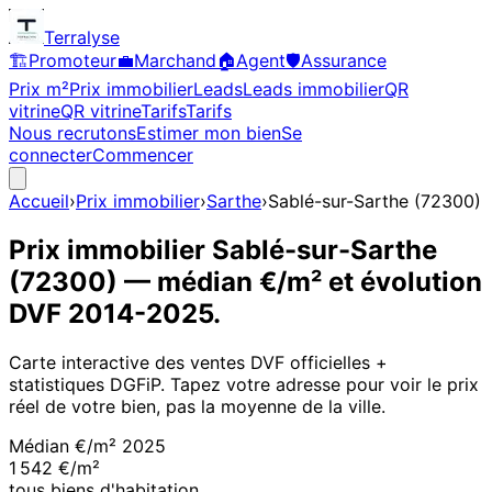
Terralyse
🏗️
Promoteur
💼
Marchand
🏠
Agent
🛡️
Assurance
Prix m²
Prix immobilier
Leads
Leads immobilier
QR
vitrine
QR vitrine
Tarifs
Tarifs
Nous recrutons
Estimer mon bien
Se
connecter
Commencer
Accueil
›
Prix immobilier
›
Sarthe
›
Sablé-sur-Sarthe
(
72300
)
Prix immobilier
Sablé-sur-Sarthe
(
72300
)
— médian €/m² et évolution
DVF
2014
-
2025
.
Carte interactive des ventes DVF officielles +
statistiques DGFiP. Tapez votre adresse pour voir le prix
réel de votre bien, pas la moyenne de la ville.
Médian €/m²
2025
1 542 €/m²
tous biens d'habitation