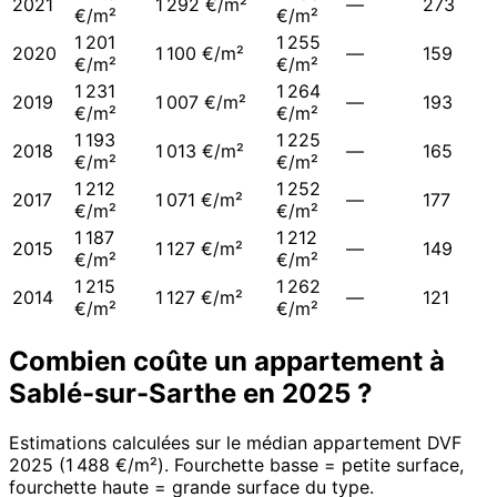
2021
1 292 €/m²
—
273
€/m²
€/m²
1 201
1 255
2020
1 100 €/m²
—
159
€/m²
€/m²
1 231
1 264
2019
1 007 €/m²
—
193
€/m²
€/m²
1 193
1 225
2018
1 013 €/m²
—
165
€/m²
€/m²
1 212
1 252
2017
1 071 €/m²
—
177
€/m²
€/m²
1 187
1 212
2015
1 127 €/m²
—
149
€/m²
€/m²
1 215
1 262
2014
1 127 €/m²
—
121
€/m²
€/m²
Combien coûte un appartement à
Sablé-sur-Sarthe
en
2025
?
Estimations calculées sur le médian appartement DVF
2025
(
1 488 €/m²
). Fourchette basse = petite surface,
fourchette haute = grande surface du type.