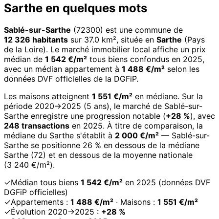
Sarthe en quelques mots
Sablé-sur-Sarthe
(72300) est une commune de
12 326 habitants
sur 37.0 km², située en
Sarthe
(Pays
de la Loire). Le marché immobilier local affiche un prix
médian de
1 542 €/m²
tous biens confondus en 2025,
avec un médian appartement à
1 488 €/m²
selon les
données DVF officielles de la DGFiP.
Les maisons atteignent
1 551 €/m²
en médiane. Sur la
période 2020→2025 (5 ans), le marché de Sablé-sur-
Sarthe enregistre une progression notable (
+28 %
), avec
248 transactions
en 2025. À titre de comparaison, la
médiane du Sarthe s'établit à
2 000 €/m²
— Sablé-sur-
Sarthe se positionne 26 % en dessous de la médiane
Sarthe (72) et en dessous de la moyenne nationale
(3 240 €/m²).
✓
Médian tous biens
1 542 €/m²
en 2025 (données DVF
DGFiP officielles)
✓
Appartements :
1 488 €/m²
· Maisons :
1 551 €/m²
✓
Évolution 2020→2025 :
+28 %