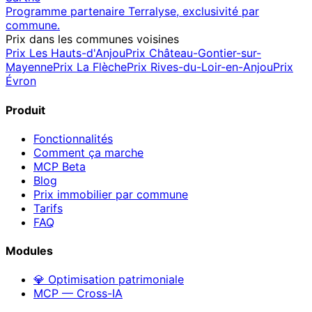
Programme partenaire Terralyse, exclusivité par
commune.
Prix dans les communes voisines
Prix
Les Hauts-d'Anjou
Prix
Château-Gontier-sur-
Mayenne
Prix
La Flèche
Prix
Rives-du-Loir-en-Anjou
Prix
Évron
Produit
Fonctionnalités
Comment ça marche
MCP
Beta
Blog
Prix immobilier par commune
Tarifs
FAQ
Modules
💎 Optimisation patrimoniale
MCP — Cross-IA