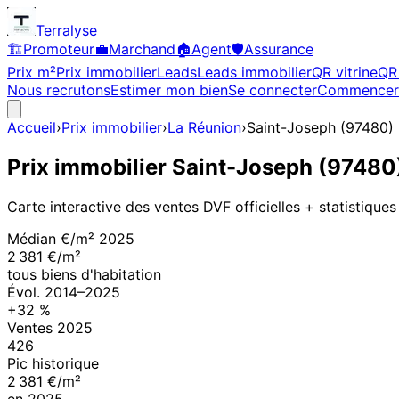
Terralyse
🏗️
Promoteur
💼
Marchand
🏠
Agent
🛡️
Assurance
Prix m²
Prix immobilier
Leads
Leads immobilier
QR vitrine
QR 
Nous recrutons
Estimer mon bien
Se connecter
Commencer
Accueil
›
Prix immobilier
›
La Réunion
›
Saint-Joseph
(
97480
)
Prix immobilier
Saint-Joseph
(
97480
Carte interactive des ventes DVF officielles + statistiques
Médian €/m²
2025
2 381 €/m²
tous biens d'habitation
Évol.
2014
–
2025
+
32
%
Ventes
2025
426
Pic historique
2 381 €/m²
en
2025