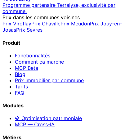
Programme partenaire Terralyse, exclusivité par
commune.
Prix dans les communes voisines
Prix
Viroflay
Prix
Chaville
Prix
Meudon
Prix
Jouy-en-
Josas
Prix
Sèvres
Produit
Fonctionnalités
Comment ça marche
MCP
Beta
Blog
Prix immobilier par commune
Tarifs
FAQ
Modules
💎 Optimisation patrimoniale
MCP — Cross-IA
Métiers