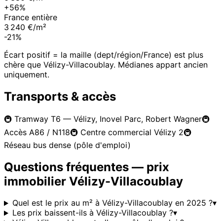
+56%
France entière
3 240 €/m²
-21%
Écart positif = la maille (dept/région/France) est plus
chère que
Vélizy-Villacoublay
. Médianes appart ancien
uniquement.
Transports & accès
🚇
Tramway T6 — Vélizy, Inovel Parc, Robert Wagner
🚇
Accès A86 / N118
🚇
Centre commercial Vélizy 2
🚇
Réseau bus dense (pôle d'emploi)
Questions fréquentes — prix
immobilier
Vélizy-Villacoublay
Quel est le prix au m² à Vélizy-Villacoublay en 2025 ?
▾
Les prix baissent-ils à Vélizy-Villacoublay ?
▾