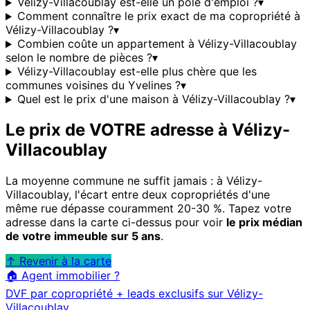
Vélizy-Villacoublay est-elle un pôle d'emploi ?
▾
Comment connaître le prix exact de ma copropriété à
Vélizy-Villacoublay ?
▾
Combien coûte un appartement à Vélizy-Villacoublay
selon le nombre de pièces ?
▾
Vélizy-Villacoublay est-elle plus chère que les
communes voisines du Yvelines ?
▾
Quel est le prix d'une maison à Vélizy-Villacoublay ?
▾
Le prix de VOTRE adresse à
Vélizy-
Villacoublay
La moyenne commune ne suffit jamais : à
Vélizy-
Villacoublay
, l'écart entre deux copropriétés d'une
même rue dépasse couramment 20-30 %. Tapez votre
adresse dans la carte ci-dessus pour voir
le prix médian
de votre immeuble sur 5 ans
.
↑ Revenir à la carte
🏠 Agent immobilier ?
DVF par copropriété + leads exclusifs sur
Vélizy-
Villacoublay