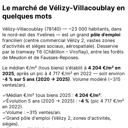
Le marché de Vélizy-Villacoublay en
quelques mots
Vélizy-Villacoublay (78140) — ~23 000 habitants, dans
le nord-est des Yvelines — est un grand
pôle d'emploi
francilien (centre commercial Vélizy 2, vastes zones
d'activités et sièges sociaux, aérospatiale). Desservie
par le tramway T6 (Châtillon – Viroflay), entre les forêts
de Meudon et de Fausses-Reposes.
Le médian €/m² (tous biens) s'établit à
4 204 €/m² en
2025
, après un pic à 4 717 €/m² en 2022 — soit environ
-4 % sur 5 ans (2020 → 2025)
. Volume modéré (~315
ventes/an).
✓
Médian €/m² tous biens 2025 :
4 204 €/m²
.
✓
Évolution 5 ans (2020 → 2025) :
-4 %
(pic 4 717 €/m²
en 2022).
✓
Volume : ~315 ventes/an.
✓
Grand pôle d'emploi (Vélizy 2, zones d'activités,
sièges).