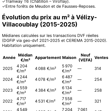
✓
Tramway T6 (Châtillon – Viroflay).
✓
Entre forêts de Meudon et de Fausses-Reposes.
Évolution du prix au m² à
Vélizy-
Villacoublay
(
2015
-
2025
)
Médianes calculées sur les transactions DVF réelles
(DGFiP via geo-dvf 2021-
2025
et CEREMA 2015-2020
).
Habitation uniquement.
Médian
Neuf
Année
Appartement
Maison
Ventes
€/m²
(VEFA)
4 204
5 970
2025
4 088 €/m²
—
314
€/m²
€/m²
4 244
6 487
2024
4 078 €/m²
—
254
€/m²
€/m²
4 559
6 134
2023
4 384 €/m²
—
258
€/m²
€/m²
4 717
7 558
2022
4 531 €/m²
—
321
€/m²
€/m²
4 549
7 204
7 061