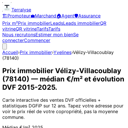
Terralyse
🏗️
Promoteur
💼
Marchand
🏠
Agent
🛡️
Assurance
Prix m²
Prix immobilier
Leads
Leads immobilier
QR
vitrine
QR vitrine
Tarifs
Tarifs
Nous recrutons
Estimer mon bien
Se
connecter
Commencer
Accueil
›
Prix immobilier
›
Yvelines
›
Vélizy-Villacoublay
(
78140
)
Prix immobilier
Vélizy-Villacoublay
(
78140
)
— médian €/m² et évolution
DVF
2015
-
2025
.
Carte interactive des ventes DVF officielles +
statistiques DGFiP sur 12 ans. Tapez votre adresse pour
voir le prix réel de votre copropriété, pas la moyenne
commune.
Médian €/m²
2025