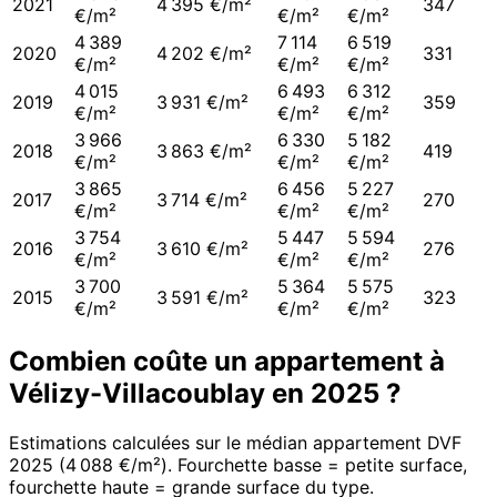
2021
4 395 €/m²
347
€/m²
€/m²
€/m²
4 389
7 114
6 519
2020
4 202 €/m²
331
€/m²
€/m²
€/m²
4 015
6 493
6 312
2019
3 931 €/m²
359
€/m²
€/m²
€/m²
3 966
6 330
5 182
2018
3 863 €/m²
419
€/m²
€/m²
€/m²
3 865
6 456
5 227
2017
3 714 €/m²
270
€/m²
€/m²
€/m²
3 754
5 447
5 594
2016
3 610 €/m²
276
€/m²
€/m²
€/m²
3 700
5 364
5 575
2015
3 591 €/m²
323
€/m²
€/m²
€/m²
Combien coûte un appartement à
Vélizy-Villacoublay
en
2025
?
Estimations calculées sur le médian appartement DVF
2025
(
4 088 €/m²
). Fourchette basse = petite surface,
fourchette haute = grande surface du type.